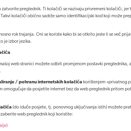
zatvorite preglednik. Ti kolačići se nazivaju privremeni kolačići, jer 
aju. Takvi kolačići obično sadrže samo identifikacijski kod koji može p
sno rok trajanja. Oni se koriste kako bi se otkrilo jeste li se već prij
 je izbor jezika.
ačića
a našoj web stranici možete odbiti promjenom postavki preglednika, al
.
liranje / pohranu internetskih kolačića
korištenjem »privatnog p
am omogućuje da posjetite internet bez da web preglednik pritom poh
olačića
(do iduće posjete, tj. ponovnog uključivanja istih) možete pra
zaberite web preglednik koji koristite:
alje)