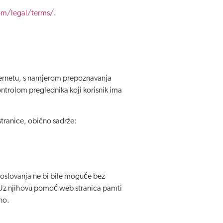
om/legal/terms/
.
nternetu, s namjerom prepoznavanja
ontrolom preglednika koji korisnik ima
stranice, obično sadrže:
poslovanja ne bi bile moguće bez
a. Uz njihovu pomoć web stranica pamti
dno.