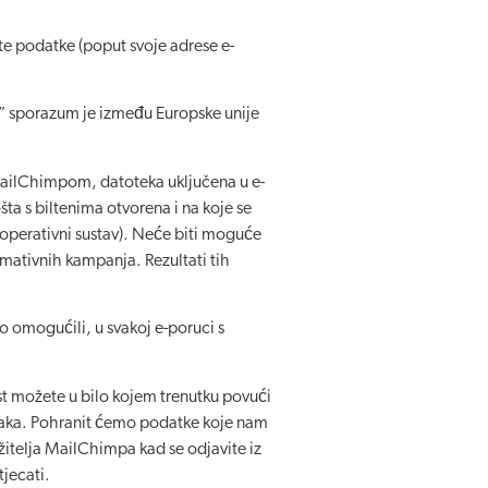
te podatke (poput svoje adrese e-
ti” sporazum je između Europske unije
MailChimpom, datoteka uključena u e-
ta s biltenima otvorena i na koje se
 i operativni sustav). Neće biti moguće
ormativnih kampanja. Rezultati tih
o omogućili, u svakoj e-poruci s
ost možete u bilo kojem trenutku povući
ataka. Pohranit ćemo podatke koje nam
užitelja MailChimpa kad se odjavite iz
jecati.