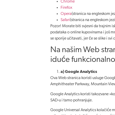
Chrome
Firefox
Opera
(stranica na engleskom jez
Safari
(stranica na engleskom jez
Pozor! Morate biti svjesni da trajnim 
podataka o online kupovinama i još m
se sporije učitavati, jer će se slike i sv
Na našim Web stran
iduće funkcionalnos
a) Google Analytics
Ova Web stranica koristi usluge Googl
Amphitheater Parkway, Mountain Vie
Google Analytics koristi takozvane »k
SAD-u i tamo pohranjuje.
Google Universal Analytics kolačiće 