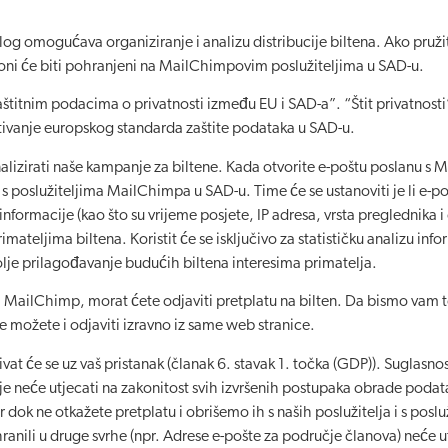
g omogućava organiziranje i analizu distribucije biltena. Ako pruži
, oni će biti pohranjeni na MailChimpovim poslužiteljima u SAD-u.
zaštitnim podacima o privatnosti između EU i SAD-a”. “Štit privatnos
oštivanje europskog standarda zaštite podataka u SAD-u.
irati naše kampanje za biltene. Kada otvorite e-poštu poslanu s 
s poslužiteljima MailChimpa u SAD-u. Time će se ustanoviti je li e-poš
e informacije (kao što su vrijeme posjete, IP adresa, vrsta preglednika
ateljima biltena. Koristit će se isključivo za statističku analizu inf
olje prilagođavanje budućih biltena interesima primatelja.
a MailChimp, morat ćete odjaviti pretplatu na bilten. Da bismo vam t
 možete i odjaviti izravno iz same web stranice.
vat će se uz vaš pristanak (članak 6. stavak 1. točka (GDP)). Suglasn
je neće utjecati na zakonitost svih izvršenih postupaka obrade pod
 dok ne otkažete pretplatu i obrišemo ih s naših poslužitelja i s posl
nili u druge svrhe (npr. Adrese e-pošte za područje članova) neće ut