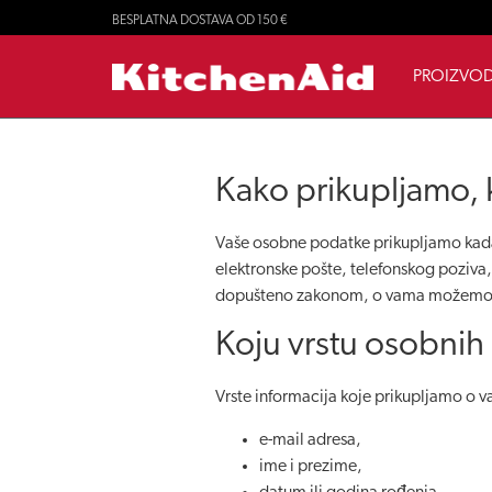
BESPLATNA DOSTAVA OD 150 €
PROIZVOD
Kako prikupljamo,
Vaše osobne podatke prikupljamo kada 
elektronske pošte, telefonskog poziva
dopušteno zakonom, o vama možemo dob
Koju vrstu osobnih
Vrste informacija koje prikupljamo o v
e-mail adresa,
ime i prezime,