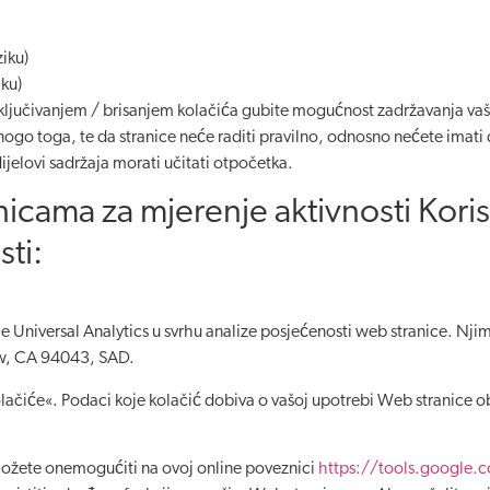
iku)
iku)
isključivanjem / brisanjem kolačića gubite mogućnost zadržavanja vaši
nogo toga, te da stranice neće raditi pravilno, odnosno nećete ima
i dijelovi sadržaja morati učitati otpočetka.
icama za mjerenje aktivnosti Koris
ti:
e Universal Analytics u svrhu analize posjećenosti web stranice. Nji
w, CA 94043, SAD.
olačiće«. Podaci koje kolačić dobiva o vašoj upotrebi Web stranice 
možete onemogućiti na ovoj online poveznici
https://tools.google