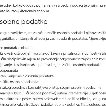
me gdje i koliko dugo su pohranjeni vaši osobni podaci te o vašim pra
rate na
info@kitchenaid-shop.hr
.
 osobne podatke
rganizacijske mjere za zaštitu vaših osobnih podatka i njihove zašti
g gubitka, uništenja ili oštećenja vaših osobnih podataka. Mjere uklj
ne podataka i obrade
a o važnosti povjerljivosti te održavanja privatnosti i sigurnosti vaš
ih disciplinskih mjera za provođenje odgovornosti zaposlenih kod 
javanje i testiranje naših politika i mjera zaštite osobnih podataka
 kooperanata
hranjivanje vaših osobnih podataka
zaštitu osobnih podataka
a svakog pojedinca koji zahtjeva pristup svojim osobnim podacima.
ormacija (uključujući osobne podatke) putem interneta nije uvijek pos
 elektronske pošte, putem naše web stranice ili na bilo koji drugi nač
za bilo kakve troškove, izdatke, gubitak dobitka, štetu ugledu, odgo