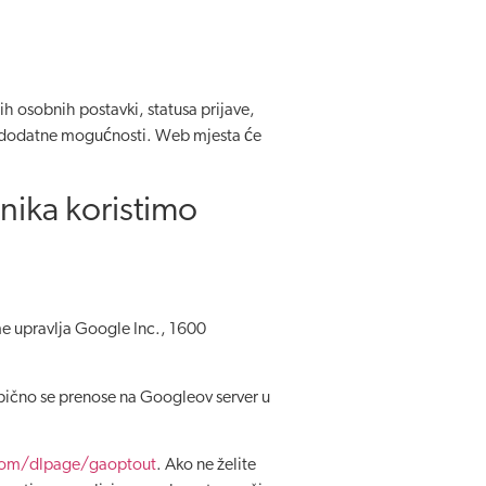
h osobnih postavki, statusa prijave,
ti dodatne mogućnosti. Web mjesta će
nika koristimo
me upravlja Google Inc., 1600
obično se prenose na Googleov server u
.com/dlpage/gaoptout
. Ako ne želite