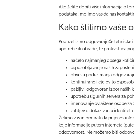
Ako želite dobiti više informacija o to
podataka, molimo vas da nas kontakti
Kako štitimo vaše
Poduzeli smo odgovarajuće tehničke i o
upotrebe ili obrade, te protiv slučajno
načelo najmanjeg opsega količi
osposobljavanje naših zaposlenik
obvezu poduzimanja odgovarajuć
kontinuirano i cjelovito osposobl
pažljiv i odgovoran izbor naših
upotrebu sigurnih servera za po
imenovanje ovlaštene osobe za 
zahtjev o dokazivanju identitet
Želimo vas informirati da prijenos inf
koje informacije putem interneta (putem
odgovornost. Ne možemo biti odgovorni 