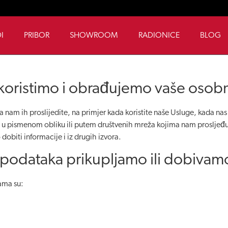
I
PRIBOR
SHOWROOM
RADIONICE
BLOG
 koristimo i obrađujemo vaše oso
nam ih proslijedite, na primjer kada koristite naše Usluge, kada na
, u pismenom obliku ili putem društvenih mreža kojima nam prosljeđ
iti informacije i iz drugih izvora.
 podataka prikupljamo ili dobivam
ama su: