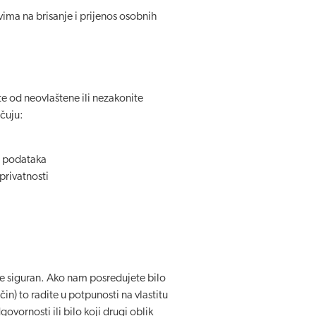
vima na brisanje i prijenos osobnih
te od neovlaštene ili nezakonite
učuju:
ih podataka
privatnosti
ve siguran. Ako nam posredujete bilo
in) to radite u potpunosti na vlastitu
vornosti ili bilo koji drugi oblik