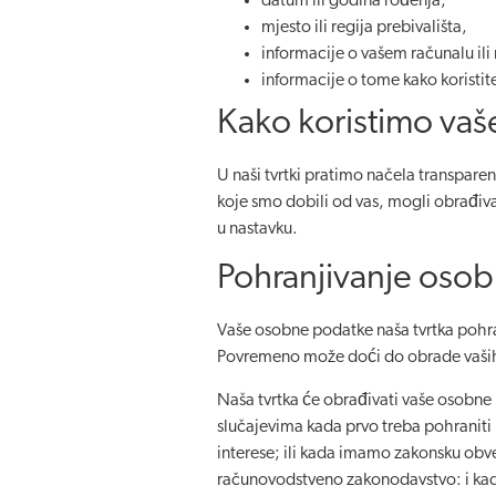
datum ili godina rođenja,
mjesto ili regija prebivališta,
informacije o vašem računalu ili 
informacije o tome kako koristite 
Kako koristimo vaš
U naši tvrtki pratimo načela transpar
koje smo dobili od vas, mogli obrađiv
u nastavku.
Pohranjivanje osob
Vaše osobne podatke naša tvrtka pohra
Povremeno može doći do obrade vaših
Naša tvrtka će obrađivati vaše osobne 
slučajevima kada prvo treba pohraniti
interese; ili kada imamo zakonsku obv
računovodstveno zakonodavstvo: i kada