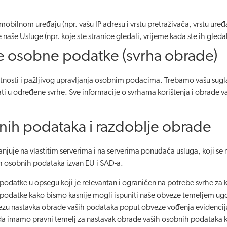
mobilnom uređaju (npr. vašu IP adresu i vrstu pretraživača, vrstu uređ
naše Usluge (npr. koje ste stranice gledali, vrijeme kada ste ih gledali i
e osobne podatke (svrha obrade)
entnosti i pažljivog upravljanja osobnim podacima. Trebamo vašu su
ati u određene svrhe. Sve informacije o svrhama korištenja i obrade
nih podataka i razdoblje obrade
njuje na vlastitim serverima i na serverima ponuđača usluga, koji s
 osobnih podataka izvan EU i SAD-a.
podatke u opsegu koji je relevantan i ograničen na potrebe svrhe za k
 podatke kako bismo kasnije mogli ispuniti naše obveze temeljem ugov
ezu nastavka obrade vaših podataka poput obveze vođenja evidencija
 imamo pravni temelj za nastavak obrade vaših osobnih podataka kao