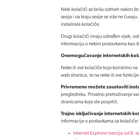
Neki kolačići se brišu odmah nakon što 
sesija i na kraju sesije se više ne čuv
instalirala kolačiće.
Drugi kolačići imaju određen vijek, odno
informaciju o nekim postavkama kao što
Onemogućavanje internetskih kol
Neke ili sve kolačiće koje koristimo n
web stranica, te na neke ili sve funkcije
Privremeno možete zaustaviti insta
pregledniku. Privatno pretraživanje v
stranicama koje ste posjetili.
Trajno isključivanje internetskih k
informacije o postavkama za kolačiće i
Internet Explorer (verzija od 8. d