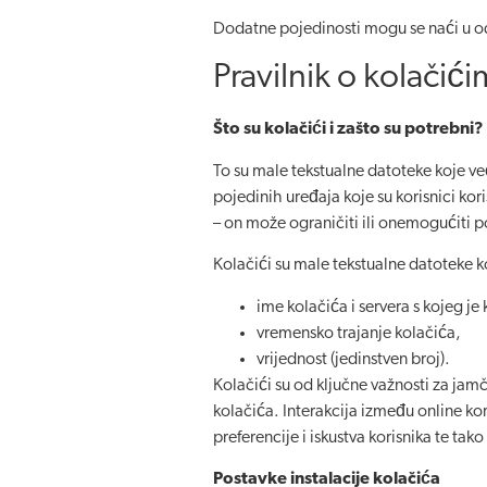
Dodatne pojedinosti mogu se naći u 
Pravilnik o kolačić
Što su kolačići i zašto su potrebni?
To su male tekstualne datoteke koje ve
pojedinih uređaja koje su korisnici ko
– on može ograničiti ili onemogućiti po
Kolačići su male tekstualne datoteke k
ime kolačića i servera s kojeg je
vremensko trajanje kolačića,
vrijednost (jedinstven broj).
Kolačići su od ključne važnosti za jam
kolačića. Interakcija između online ko
preferencije i iskustva korisnika te ta
Postavke instalacije kolačića