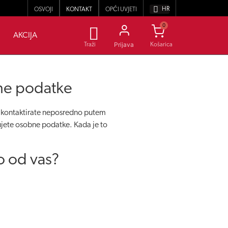
HR
OSVOJI
KONTAKT
OPĆI UVJETI
0
AKCIJA
Prijava
Traži
bne podatke
s kontaktirate neposredno putem
ujete osobne podatke. Kada je to
o od vas?