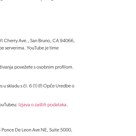
901 Cherry Ave., San Bruno, CA 94066,
be serverima. YouTube je time
živanja povežete s osobnim profilom.
u skladu s čl. 6 (1) (f) Opće Uredbe o
 YouTubeu:
Izjava o zaštiti podataka
.
75 Ponce De Leon Ave NE, Suite 5000,