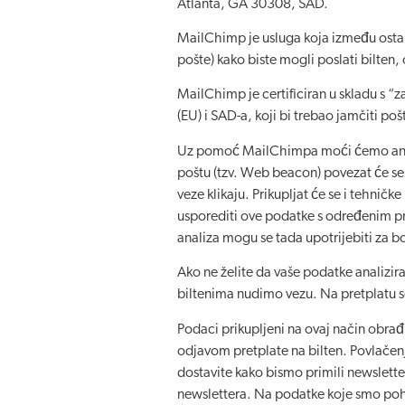
Atlanta, GA 30308, SAD.
MailChimp je usluga koja između ostalo
pošte) kako biste mogli poslati bilten
MailChimp je certificiran u skladu s “
(EU) i SAD-a, koji bi trebao jamčiti p
Uz pomoć MailChimpa moći ćemo analiz
poštu (tzv. Web beacon) povezat će se 
veze klikaju. Prikupljat će se i tehničk
usporediti ove podatke s određenim prim
analiza mogu se tada upotrijebiti za b
Ako ne želite da vaše podatke analizir
biltenima nudimo vezu. Na pretplatu se
Podaci prikupljeni na ovaj način obrađi
odjavom pretplate na bilten. Povlačen
dostavite kako bismo primili newsletter
newslettera. Na podatke koje smo pohra