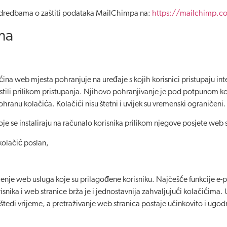
odredbama o zaštiti podataka MailChimpa na:
https://mailchimp.c
ima
ćina web mjesta pohranjuje na uređaje s kojih korisnici pristupaju i
ristili prilikom pristupanja. Njihovo pohranjivanje je pod potpunom k
hranu kolačića. Kolačići nisu štetni i uvijek su vremenski ograničeni.
oje se instaliraju na računalo korisnika prilikom njegove posjete web 
 kolačić poslan,
čenje web usluga koje su prilagođene korisniku. Najčešće funkcije e-
risnika i web stranice brža je i jednostavnija zahvaljujući kolačićim
ko štedi vrijeme, a pretraživanje web stranica postaje učinkovito i ugo