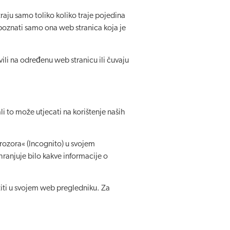
traju samo toliko koliko traje pojedina
repoznati samo ona web stranica koja je
avili na određenu web stranicu ili čuvaju
i to može utjecati na korištenje naših
rozora« (Incognito) u svojem
ranjuje bilo kakve informacije o
titi u svojem web pregledniku. Za