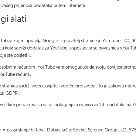
bog vašeg prijenosa podataka putem interneta.
i alati
Tubea kojim upravlja Google. Upravitelj stranice je You Tube LLC, 
u koja sadrži dodatak za YouTube, uspostavlja se poveznica s YouTu
e ste posjetili.
im osobnim računom, YouTube vam omogućuje da svoju povijest pretra
 YouTube računa.
nica sadrži video savjete i vodiče proizvoda. To je zakoniti interes 
ku: GDPR).
isničkim podacima su na raspolaganju u izjavi o zaštiti podataka na
himpa za slanje biltena. Dobavljač je Rocket Science Group LLC, 6