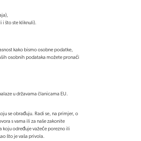
aja),
 što ste kliknuli).
glasnost kako bismo osobne podatke,
 vaših osobnih podataka možete pronaći
e nalaze u državama članicama EU.
oju se obrađuju. Radi se, na primjer, o
ora s vama ili za naše zakonite
 koju određuje važeće porezno ili
 što je vaša privola.