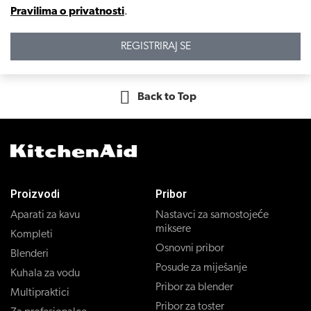
Pravilima o privatnosti
.
REGISTRIRAJ SE
Back to Top
Proizvodi
Pribor
Aparati za kavu
Nastavci za samostojeće
miksere
Kompleti
Osnovni pribor
Blenderi
Posude za miješanje
Kuhala za vodu
Pribor za blender
Multipraktici
Pribor za toster