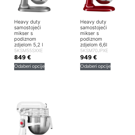
Heavy duty
Heavy duty
samostojeći
samostojeći
mikser s
mikser s
podiznom
podiznom
zdjelom 5,2 l
zdjelom 6,6l
5KSM55SXXE
5KSM70JPXE
849
€
949
€
Odaberi opcije
Odaberi opcije