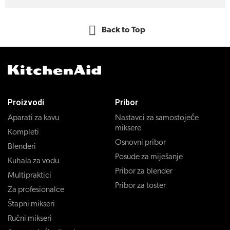
Back to Top
Proizvodi
Pribor
Aparati za kavu
Nastavci za samostojeće
miksere
Kompleti
Osnovni pribor
Blenderi
Posude za miješanje
Kuhala za vodu
Pribor za blender
Multipraktici
Pribor za toster
Za profesionalce
Štapni mikseri
Ručni mikseri