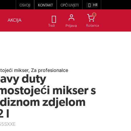
HR
OSVOJI
KONTAKT
OPĆI UVJETI
0
AKCIJA
Prijava
Traži
ojeći mikser
,
Za profesionalce
avy duty
mostojeći mikser s
diznom zdjelom
 l
55SXXE