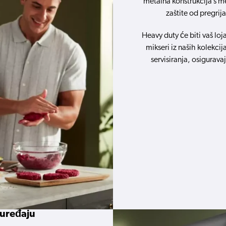
metalna konstrukcija s 
zaštite od pregrij
Heavy duty će biti vaš loj
mikseri iz naših kolekci
servisiranja, osiguravaj
 uređaju