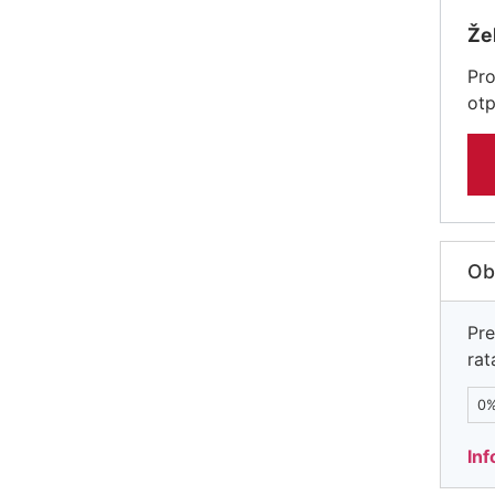
Žel
Pro
otp
Ob
Pre
ra
0%
Inf