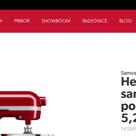
I
PRIBOR
SHOWROOM
RADIONICE
BLOG
Samost
He
sa
po
5,2
5KSM