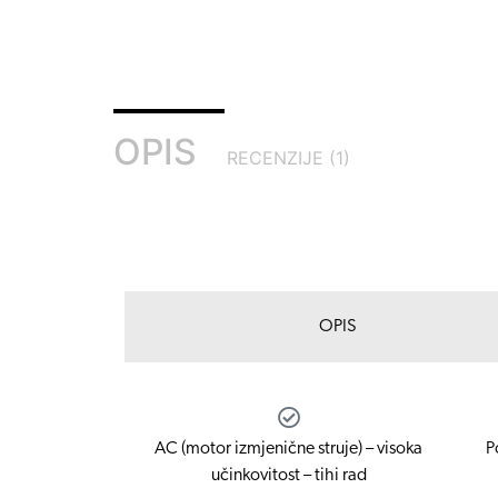
OPIS
RECENZIJE (1)
OPIS
AC (motor izmjenične struje) – visoka
P
učinkovitost – tihi rad