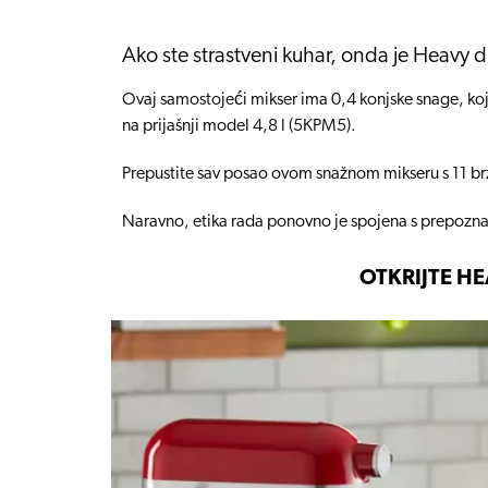
Ako ste strastveni kuhar, onda je Heavy d
Ovaj samostojeći mikser ima 0,4 konjske snage, koj
na prijašnji model 4,8 l (5KPM5).
Prepustite sav posao ovom snažnom mikseru s 11 brzi
Naravno, etika rada ponovno je spojena s prepoznatl
OTKRIJTE H