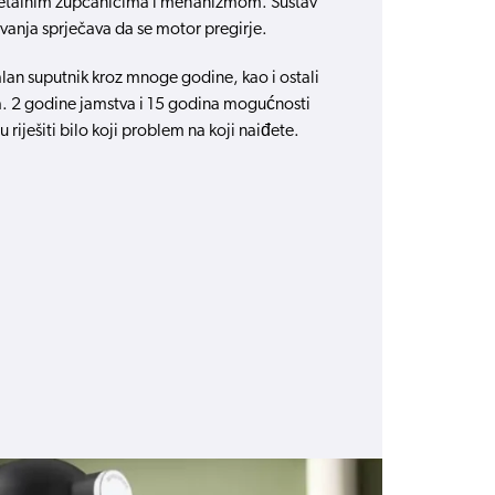
metalnim zupčanicima i mehanizmom. Sustav
avanja sprječava da se motor pregirje.
alan suputnik kroz mnoge godine, kao i ostali
ja. 2 godine jamstva i 15 godina mogućnosti
u riješiti bilo koji problem na koji naiđete.