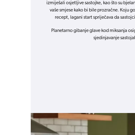
izmiješali osjetljive sastojke, kao što su bjela
vaše smjese kako bi bile prozračne. Koju go
recept, lagani start spriječava da sastojc
Planetarno gibanje glave kod miksanja os
sjedinjavanje sastoja