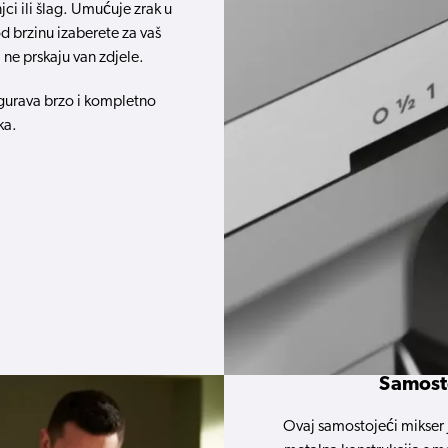
njci ili šlag. Umućuje zrak u
d brzinu izaberete za vaš
i ne prskaju van zdjele.
igurava brzo i kompletno
ka.
Samosto
Ovaj samostojeći mikser 