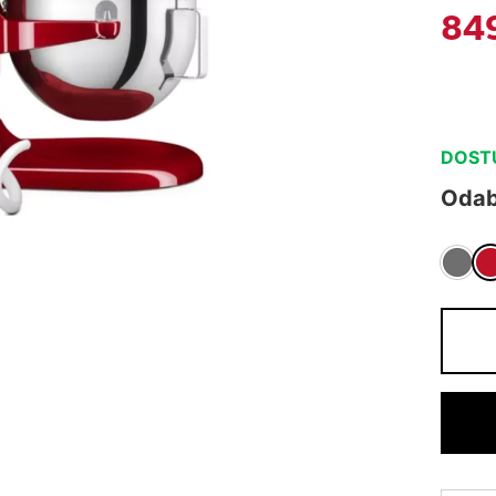
84
DOSTU
Odabe