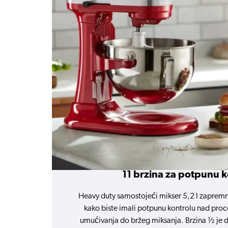
11 brzina za potpunu k
Heavy duty samostojeći mikser 5,2 l zapremni
kako biste imali potpunu kontrolu nad pro
umućivanja do bržeg miksanja. Brzina ½ je di