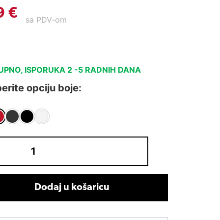
9
€
sa PDV-om
PNO, ISPORUKA 2 -5 RADNIH DANA
rite opciju boje:
Dodaj u košaricu