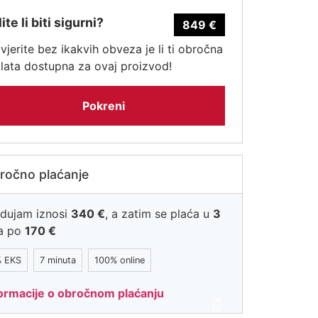
ite li biti sigurni?
849
€
vjerite bez ikakvih obveza je li ti obročna
lata dostupna za ovaj proizvod!
Pokreni
ročno plaćanje
dujam iznosi
340
€
, a zatim se plaća u
3
ta po
170
€
 EKS
7 minuta
100% online
ormacije o obročnom plaćanju