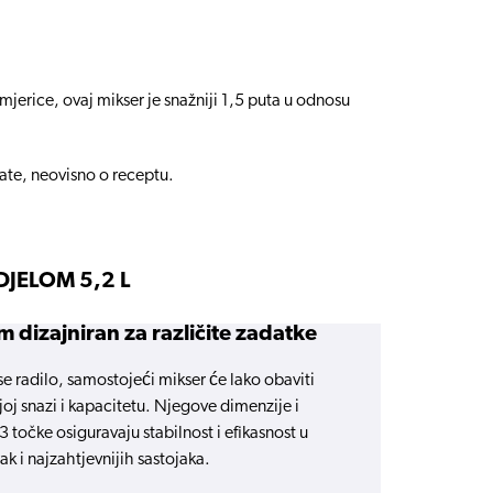
erice, ovaj mikser je snažniji 1,5 puta u odnosu
tate, neovisno o receptu.
JELOM 5,2 L
 dizajniran za različite zadatke
e radilo, samostojeći mikser će lako obaviti
oj snazi i kapacitetu. Njegove dimenzije i
3 točke osiguravaju stabilnost i efikasnost u
ak i najzahtjevnijih sastojaka.