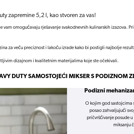
uty zapremine 5,2 l, kao stvoren za vas!
e vam omogućavaju rješavanje svakodnevnih kulinarskih izazova. Primj
na za veću preciznost i lakoću izrade kako bi postigli najbolje rezul
jivim dizajnom i kvalitetnim materijalima koje ste očekivali.
EAVY DUTY SAMOSTOJEĆI MIKSER S PODIZNOM ZD
Podizni mehanizam
O kojim god sastojcima s
posao zahvaljujući svoj
pričvršćivanje posude u 
miksanju č