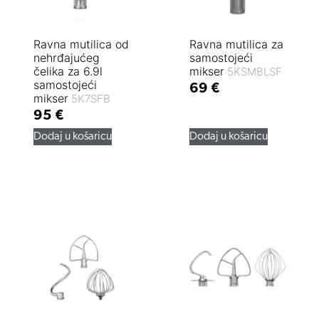
Ravna mutilica od
Ravna mutilica za
nehrđajućeg
samostojeći
čelika za 6.9l
mikser
5KSMBLSF
samostojeći
69
€
mikser
5K7SFB
95
€
Dodaj u košaricu
Dodaj u košaricu