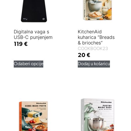
Digitalna vaga s
KitchenAid
USB-C punjenjem
kuharica “Breads
& brioches”
119
€
COOKBOOK23
20
€
Odaberi opcije
Dodaj u košaricu