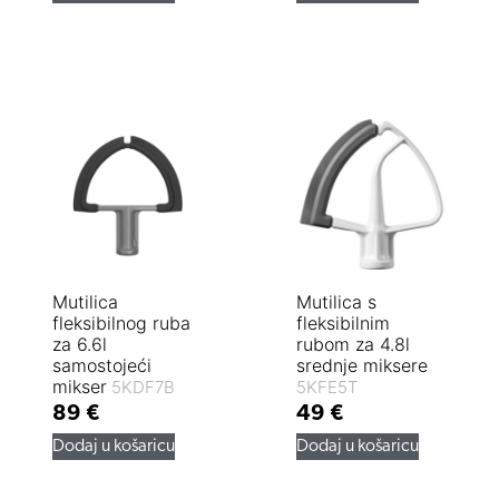
Mutilica
Mutilica s
fleksibilnog ruba
fleksibilnim
za 6.6l
rubom za 4.8l
samostojeći
srednje miksere
mikser
5KDF7B
5KFE5T
89
€
49
€
Dodaj u košaricu
Dodaj u košaricu