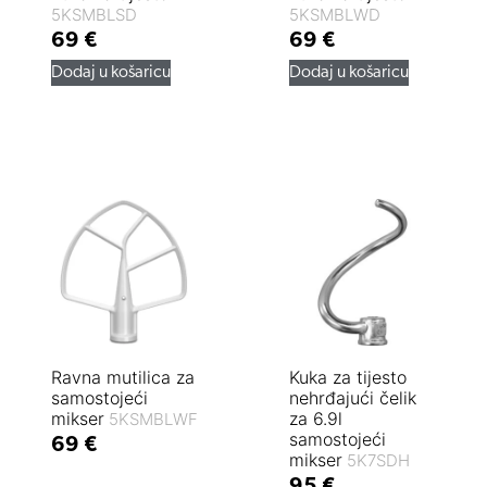
5KSMBLSD
5KSMBLWD
69
€
69
€
Dodaj u košaricu
Dodaj u košaricu
Ravna mutilica za
Kuka za tijesto
samostojeći
nehrđajući čelik
mikser
za 6.9l
5KSMBLWF
samostojeći
69
€
mikser
5K7SDH