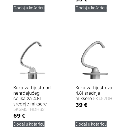
95
€
Dodaj u košaricu
Dodaj u košaricu
Kuka za tijesto od
Kuka za tijesto za
nehrđajućeg
4.8l srednje
čelika za 4.8l
miksere
5K452DH
srednje miksere
39
€
5KSM5THDHSS
69
€
Dodaj u košaricu
Dodaj u košaricu