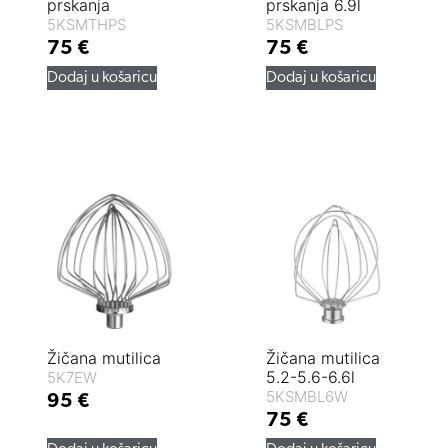
prskanja
prskanja 6.9l
5KSMTHPS
5KSMBLPS
75
€
75
€
Dodaj u košaricu
Dodaj u košaricu
Žičana mutilica
Žičana mutilica
5.2-5.6-6.6l
5K7EW
5KSMBL6W
95
€
75
€