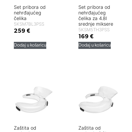
Set pribora od
Set pribora od
nehrđajućeg
nehrđajućeg
čelika
čelika za 4.8l
srednje miksere
5KSM7BL3PSS
5KSM5TH3PSS
259
€
169
€
Dodaj u košaricu
Dodaj u košaricu
Zaštita od
Zaštita od