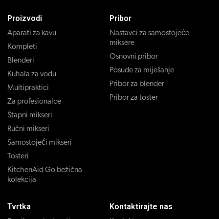
Proizvodi
Pribor
Aparati za kavu
Nastavci za samostojeće
miksere
Kompleti
Osnovni pribor
Blenderi
Posude za miješanje
Kuhala za vodu
Pribor za blender
Multipraktici
Pribor za toster
Za profesionalce
Štapni mikseri
Ručni mikseri
Samostojeći mikseri
Tosteri
KitchenAid Go bežična
kolekcija
Tvrtka
Kontaktirajte nas