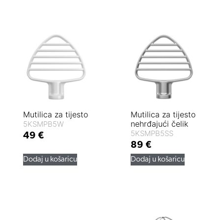
Mutilica za tijesto
Mutilica za tijesto
nehrđajući čelik
5KSMPB5W
5KSMPB5SS
49
€
89
€
Dodaj u košaricu
Dodaj u košaricu