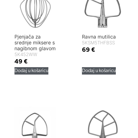
Pjenjača za
Ravna mutilica
srednje miksere s
5KSM5THFBSS
nagibnom glavom
69
€
5K452WW
49
€
Dodaj u košaricu
Dodaj u košaricu