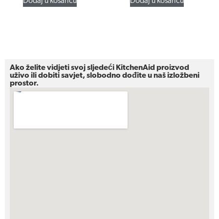
Dodaj u košaricu
Dodaj u košaricu
Ako želite vidjeti svoj sljedeći KitchenAid proizvod
uživo ili dobiti savjet, slobodno dođite u naš izložbeni
prostor.