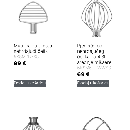
Mutilica za tijesto
Pjenjača od
nehrđajući čelik
nehrđajućeg
čelika za 4.8l
5KSMPB7SS
srednje miksere
99
€
5KSM5THWWSS
69
€
Dodaj u košaricu
Dodaj u košaricu