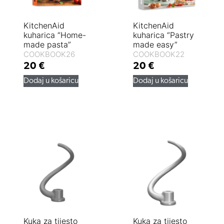
KitchenAid
KitchenAid
kuharica “Home-
kuharica “Pastry
made pasta”
made easy”
COOKBOOK26
COOKBOOK22
20
€
20
€
Dodaj u košaricu
Dodaj u košaricu
Kuka za tijesto
Kuka za tijesto