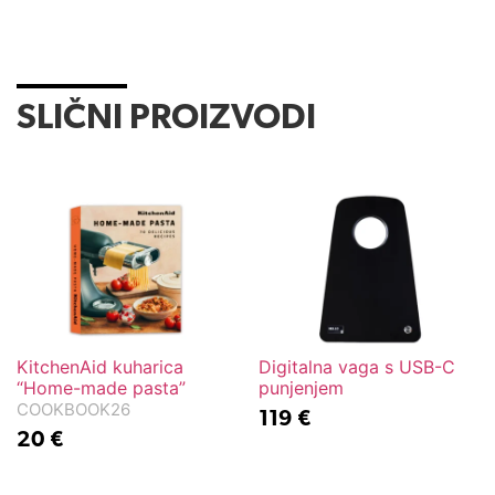
SLIČNI PROIZVODI
KitchenAid kuharica
Digitalna vaga s USB-C
“Home-made pasta”
punjenjem
COOKBOOK26
119
€
20
€