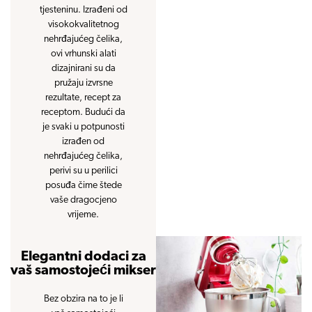
tjesteninu. Izrađeni od
visokokvalitetnog
nehrđajućeg čelika,
ovi vrhunski alati
dizajnirani su da
pružaju izvrsne
rezultate, recept za
receptom. Budući da
je svaki u potpunosti
izrađen od
nehrđajućeg čelika,
perivi su u perilici
posuđa čime štede
vaše dragocjeno
vrijeme.
Elegantni dodaci za
vaš samostojeći mikser
Bez obzira na to je li