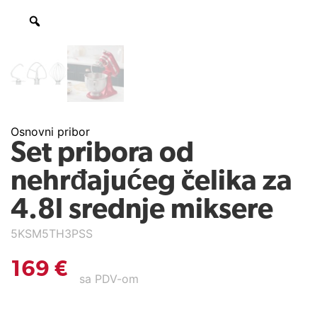
Osnovni pribor
Set pribora od
nehrđajućeg čelika za
4.8l srednje miksere
5KSM5TH3PSS
169
€
sa PDV-om