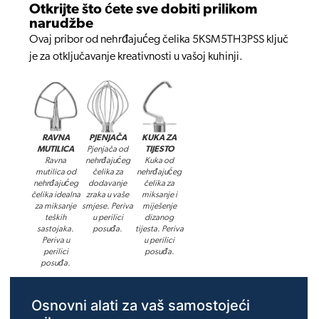
Otkrijte što ćete sve dobiti prilikom
narudžbe
Ovaj pribor od nehrđajućeg čelika 5KSM5TH3PSS ključ
je za otključavanje kreativnosti u vašoj kuhinji.
RAVNA
PJENJAČA
KUKA ZA
MUTILICA
Pjenjača od
TIJESTO
Ravna
nehrđajućeg
Kuka od
mutilica od
čelika za
nehrđajućeg
nehrđajućeg
dodavanje
čelika za
čelika idealna
zraka u vaše
miksanje i
za miksanje
smjese. Periva
miješenje
teških
u perilici
dizanog
sastojaka.
posuđa.
tijesta. Periva
Periva u
u perilici
perilici
posuđa.
posuđa.
Osnovni alati za vaš samostojeći