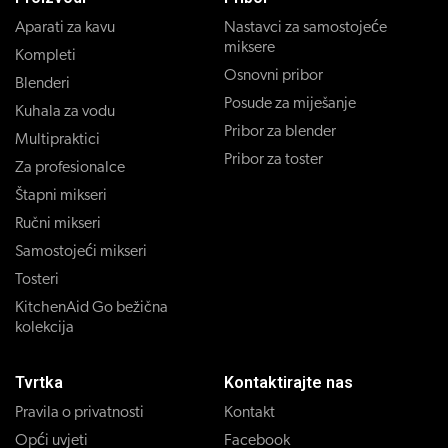
Aparati za kavu
Nastavci za samostojeće
miksere
Kompleti
Osnovni pribor
Blenderi
Posude za miješanje
Kuhala za vodu
Pribor za blender
Multipraktici
Pribor za toster
Za profesionalce
Štapni mikseri
Ručni mikseri
Samostojeći mikseri
Tosteri
KitchenAid Go bežična
kolekcija
Tvrtka
Kontaktirajte nas
Pravila o privatnosti
Kontakt
Opći uvjeti
Facebook