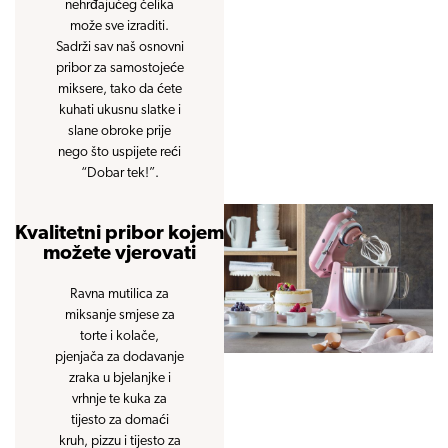
nehrđajućeg čelika
može sve izraditi.
Sadrži sav naš osnovni
pribor za samostojeće
miksere, tako da ćete
kuhati ukusnu slatke i
slane obroke prije
nego što uspijete reći
“Dobar tek!”.
Kvalitetni pribor kojem
možete vjerovati
Ravna mutilica za
miksanje smjese za
torte i kolače,
pjenjača za dodavanje
zraka u bjelanjke i
vrhnje te kuka za
tijesto za domaći
kruh, pizzu i tijesto za