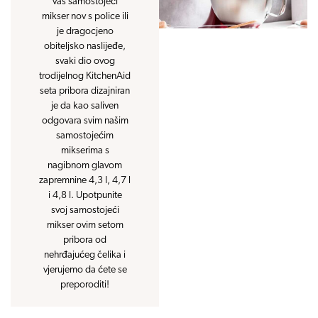
vaš samostojeći
mikser nov s police ili
je dragocjeno
obiteljsko naslijeđe,
svaki dio ovog
trodijelnog KitchenAid
seta pribora dizajniran
je da kao saliven
odgovara svim našim
samostojećim
mikserima s
nagibnom glavom
zapremnine 4,3 l, 4,7 l
i 4,8 l. Upotpunite
svoj samostojeći
mikser ovim setom
pribora od
nehrđajućeg čelika i
vjerujemo da ćete se
preporoditi!