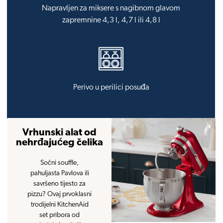
Napravljen za miksere s nagibnom glavom
zapremnine 4,3 l, 4,7 l ili 4,8 l
Perivo u perilici posuđa
Vrhunski alat od
nehrđajućeg čelika
Sočni souffle,
pahuljasta Pavlova ili
savršeno tijesto za
pizzu? Ovaj prvoklasni
trodijelni KitchenAid
set pribora od