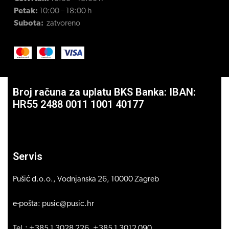
Petak:
10:00 – 18:00 h
Subota:
zatvoreno
Broj računa za uplatu BKS Banka: IBAN:
HR55 2488 0011 1001 40177
Servis
Pušić d.o.o., Vodnjanska 26, 10000 Zagreb
e-pošta: pusic@pusic.hr
Tel.: +385 1 3028 226, +385 1 3012 090