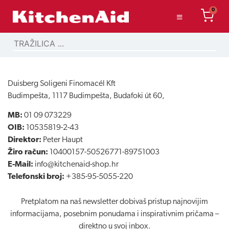
0
Duisberg Soligeni Finomacél Kft
Budimpešta, 1117 Budimpešta, Budafoki út 60,
MB:
01 09 073229
OIB:
10535819-2-43
Direktor:
Peter Haupt
Žiro račun:
10400157-50526771-89751003
E-Mail:
info@kitchenaid-shop.hr
Telefonski broj:
+385-95-5055-220
Pretplatom na naš newsletter dobivaš pristup najnovijim
informacijama, posebnim ponudama i inspirativnim pričama –
direktno u svoj inbox.