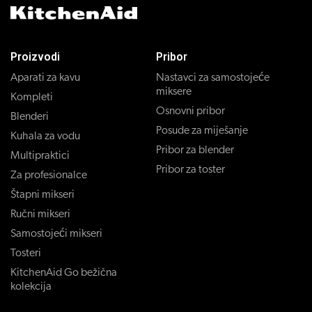
Proizvodi
Pribor
Aparati za kavu
Nastavci za samostojeće
miksere
Kompleti
Osnovni pribor
Blenderi
Posude za miješanje
Kuhala za vodu
Pribor za blender
Multipraktici
Pribor za toster
Za profesionalce
Štapni mikseri
Ručni mikseri
Samostojeći mikseri
Tosteri
KitchenAid Go bežična
kolekcija