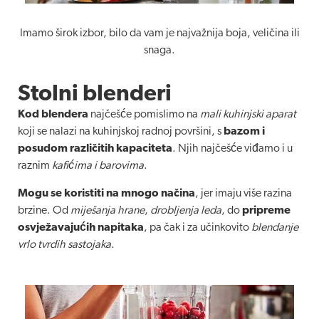
Imamo širok izbor, bilo da vam je najvažnija boja, veličina ili
snaga.
Stolni blenderi
Kod blendera
najčešće pomislimo na
mali kuhinjski aparat
koji se nalazi na kuhinjskoj radnoj površini, s
bazom i
posudom različitih kapaciteta
. Njih najčešće viđamo i u
raznim
kafićima i barovima
.
Mogu se koristiti na mnogo načina
, jer imaju više razina
brzine. Od
miješanja hrane
,
drobljenja leda
, do
pripreme
osvježavajućih napitaka
, pa čak i za učinkovito
blendanje
vrlo tvrdih sastojaka
.