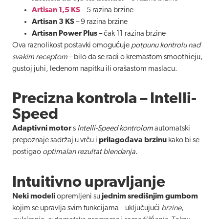
Artisan 1,5 KS
– 5 razina brzine
Artisan 3 KS
– 9 razina brzine
Artisan Power Plus
– čak 11 razina brzine
Ova raznolikost postavki omogućuje
potpunu kontrolu nad
svakim receptom
– bilo da se radi o kremastom smoothieju,
gustoj juhi, ledenom napitku ili orašastom maslacu.
Precizna kontrola – Intelli-
Speed
Adaptivni motor
s
Intelli-Speed kontrolom
automatski
prepoznaje sadržaj u vrču i
prilagođava brzinu
kako bi se
postigao
optimalan rezultat blendanja
.
Intuitivno upravljanje
Neki modeli
opremljeni su
jednim središnjim gumbom
kojim se upravlja svim funkcijama – uključujući
brzine
,