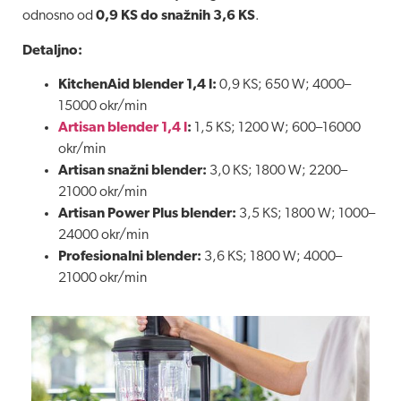
odnosno od
0,9 KS do snažnih 3,6 KS
.
Detaljno:
KitchenAid blender 1,4 l:
0,9 KS; 650 W; 4000–
15000 okr/min
Artisan blender 1,4 l
:
1,5 KS; 1200 W; 600–16000
okr/min
Artisan snažni blender:
3,0 KS; 1800 W; 2200–
21000 okr/min
Artisan Power Plus blender:
3,5 KS; 1800 W; 1000–
24000 okr/min
Profesionalni blender:
3,6 KS; 1800 W; 4000–
21000 okr/min