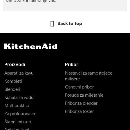
samo za kontaktiranje Vas.
Back to Top
Proizvodi
Pribor
Aparati za kavu
Nastavci za samostojeće
miksere
Kompleti
Osnovni pribor
Blenderi
Posude za miješanje
Kuhala za vodu
Pribor za blender
Multipraktici
Pribor za toster
Za profesionalce
Štapni mikseri