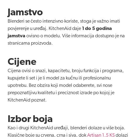
Jamstvo
Blenderi se često intenzivno koriste, stoga je važno imati
povjerenje u uređaj. KitchenAid daje
1 do 5 godina
jamstva
ovisno o modelu. Više informacija dostupno je na
stranicama proizvoda.
Cijene
Cijena ovisi o snazi, kapacitetu, broju funkcija i programa,
kupujete li set i je li model za kućnu ili profesionalnu
upotrebu. Bez obzira koji model odaberete, svi nose
prepoznatljivu kvalitetu i preciznost izrade po kojoj je
KitchenAid poznat.
Izbor boja
Kao i drugi KitchenAid uređaji, blenderi dolaze u više boja.
Klasične boje su crvena, crna i siva, dok
Artisan 1,5 KS
dolazi