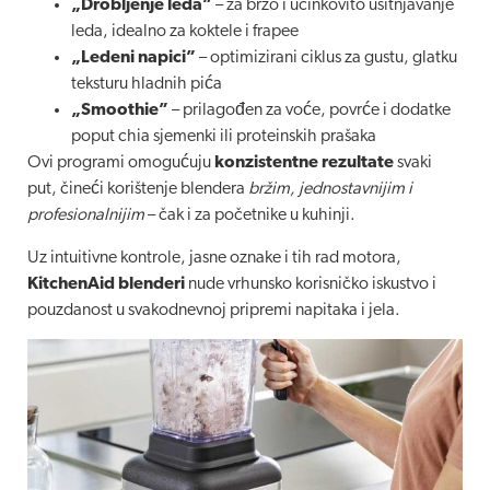
„Drobljenje leda”
– za brzo i učinkovito usitnjavanje
leda, idealno za koktele i frapee
„Ledeni napici”
– optimizirani ciklus za gustu, glatku
teksturu hladnih pića
„Smoothie”
– prilagođen za voće, povrće i dodatke
poput chia sjemenki ili proteinskih prašaka
Ovi programi omogućuju
konzistentne rezultate
svaki
put, čineći korištenje blendera
bržim, jednostavnijim i
profesionalnijim
– čak i za početnike u kuhinji.
Uz intuitivne kontrole, jasne oznake i tih rad motora,
KitchenAid blenderi
nude vrhunsko korisničko iskustvo i
pouzdanost u svakodnevnoj pripremi napitaka i jela.