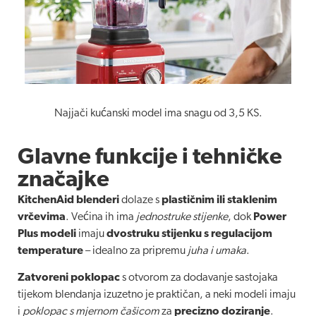
Najjači kućanski model ima snagu od 3,5 KS.
Glavne funkcije i tehničke
značajke
KitchenAid blenderi
dolaze s
plastičnim ili staklenim
vrčevima
. Većina ih ima
jednostruke stijenke
, dok
Power
Plus modeli
imaju
dvostruku stijenku s regulacijom
temperature
– idealno za pripremu
juha i umaka
.
Zatvoreni poklopac
s otvorom za dodavanje sastojaka
tijekom blendanja izuzetno je praktičan, a neki modeli imaju
i
poklopac s mjernom čašicom
za
precizno doziranje
.