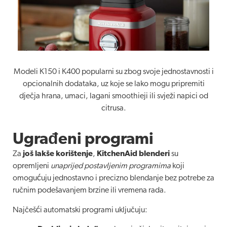
Modeli K150 i K400 popularni su zbog svoje jednostavnosti i
opcionalnih dodataka, uz koje se lako mogu pripremiti
dječja hrana, umaci, lagani smoothieji ili svježi napici od
citrusa.
Ugrađeni programi
Za
još lakše korištenje
,
KitchenAid blenderi
su
opremljeni
unaprijed postavljenim programima
koji
omogućuju jednostavno i precizno blendanje bez potrebe za
ručnim podešavanjem brzine ili vremena rada.
Najčešći automatski programi uključuju: