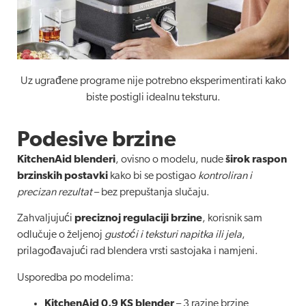
Uz ugrađene programe nije potrebno eksperimentirati kako
biste postigli idealnu teksturu.
Podesive brzine
KitchenAid blenderi
, ovisno o modelu, nude
širok raspon
brzinskih postavki
kako bi se postigao
kontroliran i
precizan rezultat
– bez prepuštanja slučaju.
Zahvaljujući
preciznoj regulaciji brzine
, korisnik sam
odlučuje o željenoj
gustoći i teksturi napitka ili jela
,
prilagođavajući rad blendera vrsti sastojaka i namjeni.
Usporedba po modelima:
KitchenAid 0,9 KS blender
– 3 razine brzine