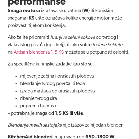
performanse
Snaga motora
izražava se u vatima (
W
) ili konjskim
snagama (
KS
), što označava koliko energije motor može
proizvesti tijekom korištenja.
Ako želite pripremiti
hranjive zeleni sokove
od tvrdog i
vlaknastog povrća (npr. kelj), ili ako volite
ledene koktele
–
na
Artisan blender sa 1,5 KS
možete se u potpunosti osloniti.
Za specifične kuhinjske zadatke kao što su:
mljevenje začina i orašastih plodova
blendanje tvrdog povrća ili leda
izrada maslaca od orašastih plodova
ribanje tvrdog sira
priprema humusa
– potrebna je snaga od
1,5 KS ili više
.
Blendanje mekih sastojaka
nije izazov za nijedan blender.
KitchenAid blenderi
imaju snagu od
650–1800 W
,