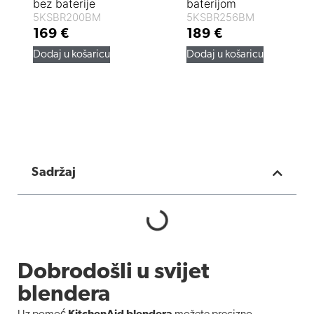
bez baterije
baterijom
5KSBR200BM
5KSBR256BM
169
€
189
€
Dodaj u košaricu
Dodaj u košaricu
Sadržaj
Dobrodošli u svijet
blendera