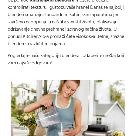
Uz pomoć
KitchenAid blendera
možete precizno
kontrolirati teksturu i gustoću vaše hrane! Danas se najbolji
blenderi smatraju standardnim kuhinjskim aparatima jer
savršeno nadopunjuju naš ubrzani stil života, olakšavaju
održavanje dnevne prehrane i zdravog načina života. U
ponudi KitchenAid-a pronaći ćete visokokvalitetne, snažne
blendere u različitim bojama.
Pogledajte našu kategoriju blendera i odaberite uređaj koji
vam najviše odgovara!