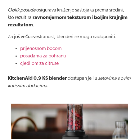
Oblik posude
osigurava kruženje sastojaka prema sredini,
što rezultira
ravnomjernom teksturom
i
boljim krajnjim
rezultatom
.
Za još veću svestranost, blenderi se mogu nadopuniti:
prijenosnom bocom
posudama za pohranu
cjedilom za citruse
KitchenAid 0,9 KS blender
dostupan je i u
setovima s ovim
korisnim dodacima
.