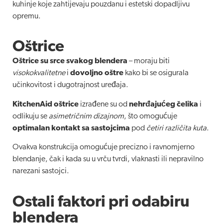
kuhinje koje zahtijevaju pouzdanu i estetski dopadljivu
opremu.
Oštrice
Oštrice su srce svakog blendera
– moraju biti
visokokvalitetne
i
dovoljno oštre
kako bi se osigurala
učinkovitost i dugotrajnost uređaja.
KitchenAid oštrice
izrađene su od
nehrđajućeg čelika
i
odlikuju se
asimetričnim dizajnom
, što omogućuje
optimalan kontakt sa sastojcima
pod
četiri različita kuta
.
Ovakva konstrukcija omogućuje precizno i ravnomjerno
blendanje, čak i kada su u vrču tvrdi, vlaknasti ili nepravilno
narezani sastojci.
Ostali faktori pri odabiru
blendera