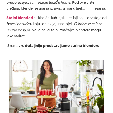
preporučuju za miješanje tekuće hrane
. Kod ove vrste
uređaja, blender se uranja izravno u hranu tijekom miješanja.
Stolni blenderi
su klasični kuhinjski uređaji koji se sastoje od
baze i posude
u koju se stavljaju sastojci.
Oštrice se nalaze
unutar posude
. Veličina, dizajn i značajke blendera mogu
jako varirati.
U nastavku
detaljnije predstavljamo stolne blendere
.