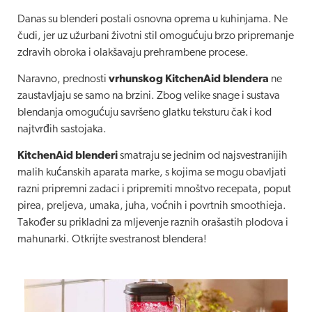
Danas su blenderi postali osnovna oprema u kuhinjama. Ne
čudi, jer uz užurbani životni stil omogućuju brzo pripremanje
zdravih obroka i olakšavaju prehrambene procese.
Naravno, prednosti
vrhunskog KitchenAid blendera
ne
zaustavljaju se samo na brzini. Zbog velike snage i sustava
blendanja omogućuju savršeno glatku teksturu čak i kod
najtvrđih sastojaka.
KitchenAid blenderi
smatraju se jednim od najsvestranijih
malih kućanskih aparata marke, s kojima se mogu obavljati
razni pripremni zadaci i pripremiti mnoštvo recepata, poput
pirea, preljeva, umaka, juha, voćnih i povrtnih smoothieja.
Također su prikladni za mljevenje raznih orašastih plodova i
mahunarki. Otkrijte svestranost blendera!