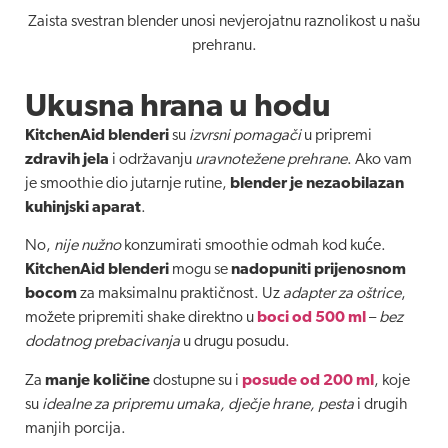
Zaista svestran blender unosi nevjerojatnu raznolikost u našu
prehranu.
Ukusna hrana u hodu
KitchenAid blenderi
su
izvrsni pomagači
u pripremi
zdravih jela
i održavanju
uravnotežene prehrane
. Ako vam
je smoothie dio jutarnje rutine,
blender je nezaobilazan
kuhinjski aparat
.
No,
nije nužno
konzumirati smoothie odmah kod kuće.
KitchenAid blenderi
mogu se
nadopuniti prijenosnom
bocom
za maksimalnu praktičnost. Uz
adapter za oštrice
,
možete pripremiti shake direktno u
boci od 500 ml
–
bez
dodatnog prebacivanja
u drugu posudu.
Za
manje količine
dostupne su i
posude od 200 ml
, koje
su
idealne za pripremu umaka, dječje hrane, pesta
i drugih
manjih porcija.