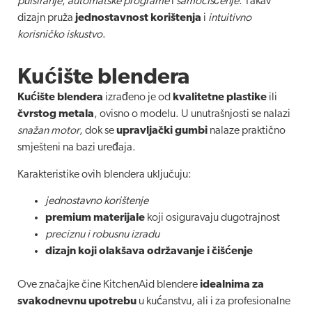
pulsiranje
,
automatske programe
i
samočišćenje
. Takav
dizajn pruža
jednostavnost korištenja
i
intuitivno
korisničko iskustvo
.
Kućište blendera
Kućište blendera
izrađeno je od
kvalitetne plastike
ili
čvrstog metala
, ovisno o modelu. U unutrašnjosti se nalazi
snažan motor
, dok se
upravljački gumbi
nalaze praktično
smješteni na bazi uređaja.
Karakteristike ovih blendera uključuju:
jednostavno korištenje
premium materijale
koji osiguravaju dugotrajnost
preciznu i robusnu izradu
dizajn koji olakšava održavanje i čišćenje
Ove značajke čine KitchenAid blendere
idealnima za
svakodnevnu upotrebu
u kućanstvu, ali i za profesionalne