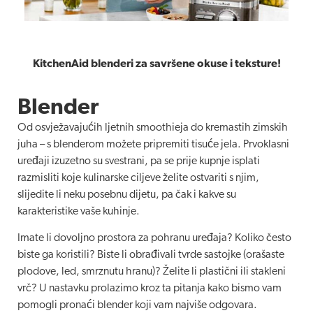
KitchenAid blenderi za savršene okuse i teksture!
Blender
Od osvježavajućih ljetnih smoothieja do kremastih zimskih
juha – s blenderom možete pripremiti tisuće jela. Prvoklasni
uređaji izuzetno su svestrani, pa se prije kupnje isplati
razmisliti koje kulinarske ciljeve želite ostvariti s njim,
slijedite li neku posebnu dijetu, pa čak i kakve su
karakteristike vaše kuhinje.
Imate li dovoljno prostora za pohranu uređaja? Koliko često
biste ga koristili? Biste li obrađivali tvrde sastojke (orašaste
plodove, led, smrznutu hranu)? Želite li plastični ili stakleni
vrč? U nastavku prolazimo kroz ta pitanja kako bismo vam
pomogli pronaći blender koji vam najviše odgovara.