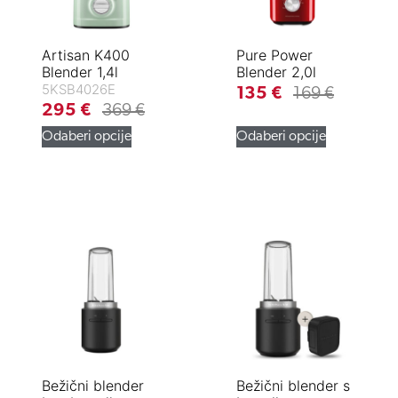
Artisan K400
Pure Power
Blender 1,4l
Blender 2,0l
5KSB4026E
135
€
169
€
295
€
369
€
Odaberi opcije
Odaberi opcije
Bežični blender
Bežični blender s