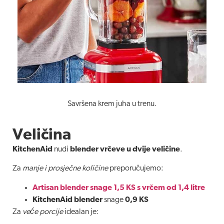
Savršena krem juha u trenu.
Veličina
KitchenAid
nudi
blender vrčeve u dvije veličine
.
Za
manje i prosječne količine
preporučujemo:
Artisan blender snage 1,5 KS s vrčem od 1,4 litre
KitchenAid blender
snage
0,9 KS
Za
veće porcije
idealan je: