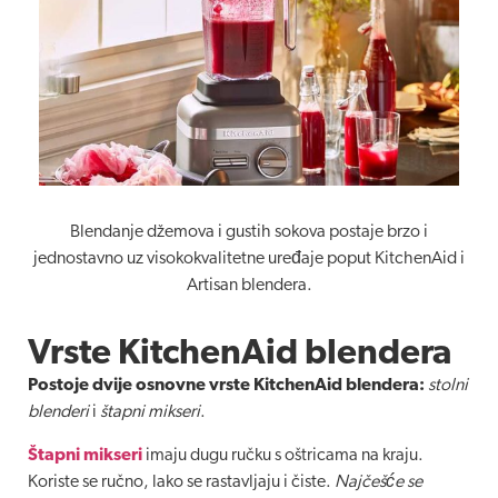
Blendanje džemova i gustih sokova postaje brzo i
jednostavno uz visokokvalitetne uređaje poput KitchenAid i
Artisan blendera.
Vrste KitchenAid blendera
Postoje dvije osnovne vrste KitchenAid blendera:
stolni
blenderi
i
štapni mikseri
.
Štapni mikseri
imaju dugu ručku s oštricama na kraju.
Koriste se ručno, lako se rastavljaju i čiste.
Najčešće se