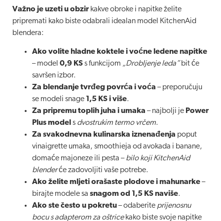
Važno je uzeti u obzir
kakve obroke i napitke želite
pripremati kako biste odabrali idealan model KitchenAid
blendera:
Ako volite hladne koktele i voćne ledene napitke
– model
0,9 KS
s funkcijom
„Drobljenje leda”
bit će
savršen izbor.
Za blendanje tvrđeg povrća i voća
– preporučuju
se modeli snage
1,5 KS i više
.
Za pripremu toplih juha i umaka
– najbolji je
Power
Plus model
s
dvostrukim termo vrčem
.
Za svakodnevna kulinarska iznenađenja
poput
vinaigrette umaka, smoothieja od avokada i banane,
domaće majoneze ili pesta –
bilo koji KitchenAid
blender
će zadovoljiti vaše potrebe.
Ako želite mljeti orašaste plodove i mahunarke
–
birajte modele sa
snagom od 1,5 KS naviše
.
Ako ste često u pokretu
– odaberite
prijenosnu
bocu s adapterom za oštrice
kako biste svoje napitke