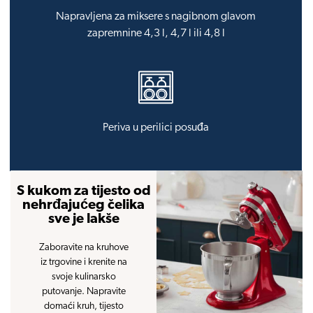
Napravljena za miksere s nagibnom glavom
zapremnine 4,3 l, 4,7 l ili 4,8 l
Periva u perilici posuđa
S kukom za tijesto od
nehrđajućeg čelika
sve je lakše
Zaboravite na kruhove
iz trgovine i krenite na
svoje kulinarsko
putovanje. Napravite
domaći kruh, tijesto