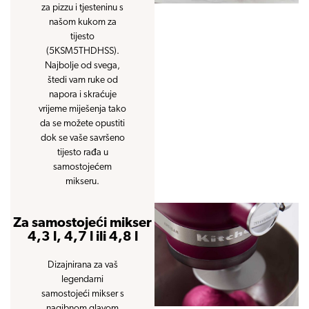
za pizzu i tjesteninu s
našom kukom za
tijesto
(5KSM5THDHSS).
Najbolje od svega,
štedi vam ruke od
napora i skraćuje
vrijeme miješenja tako
da se možete opustiti
dok se vaše savršeno
tijesto rađa u
samostojećem
mikseru.
Za samostojeći mikser
4,3 l, 4,7 l ili 4,8 l
Dizajnirana za vaš
legendarni
samostojeći mikser s
nagibnom glavom