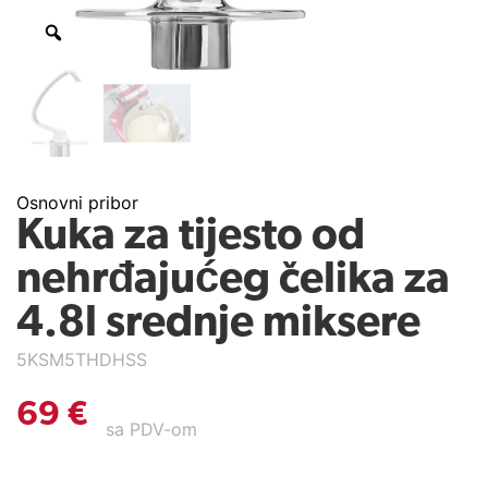
Osnovni pribor
Kuka za tijesto od
nehrđajućeg čelika za
4.8l srednje miksere
5KSM5THDHSS
69
€
sa PDV-om