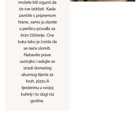
možete biti sigurni da
će sve izdržati. Kada
završite s pripremom
hrane, samo ju stavite
u perilicu posuđa za
brzo čišćenje. Ova
kuka tako je čvrsta da
se neće slomiti.
Nabavite prave
sastojke i radujte se
izradi domaćeg
ukusnog tijesta za
kruh, pizzu ili
tjesteninu u svojoj
kuhinji i to dugi niz
godina.