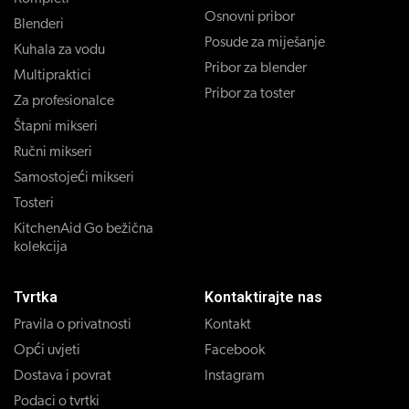
Osnovni pribor
Blenderi
Posude za miješanje
Kuhala za vodu
Pribor za blender
Multipraktici
Pribor za toster
Za profesionalce
Štapni mikseri
Ručni mikseri
Samostojeći mikseri
Tosteri
KitchenAid Go bežična
kolekcija
Tvrtka
Kontaktirajte nas
Pravila o privatnosti
Kontakt
Opći uvjeti
Facebook
Dostava i povrat
Instagram
Podaci o tvrtki