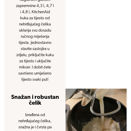
zapremnine 4,3 l, 4,7 l
i 4,8 l, KitchenAid
kuka za tijesto od
nehrđajućeg čelika
uklanja svu dosadu
ručnog miješenja
tijesta. Jednostavno
stavite sastojke u
zdjelu, priključite kuku
za tijesto i uključite
mikser. I dobit ćete
savršeno umiješeno
tijesto svaki put!
Snažan i robustan
čelik
Izrađena od
nehrđajućeg čelika,
snažna je i čvrsta pa