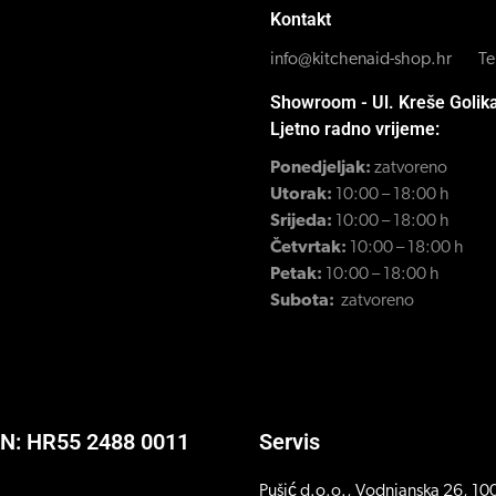
Kontakt
info@kitchenaid-shop.hr
Te
Showroom - Ul. Kreše Golik
Ljetno radno vrijeme:
Ponedjeljak:
zatvoreno
Utorak:
10:00 – 18:00 h
Srijeda:
10:00 – 18:00 h
Četvrtak:
10:00 – 18:00 h
Petak:
10:00 – 18:00 h
Subota:
zatvoreno
AN: HR55 2488 0011
Servis
Pušić d.o.o., Vodnjanska 26, 1