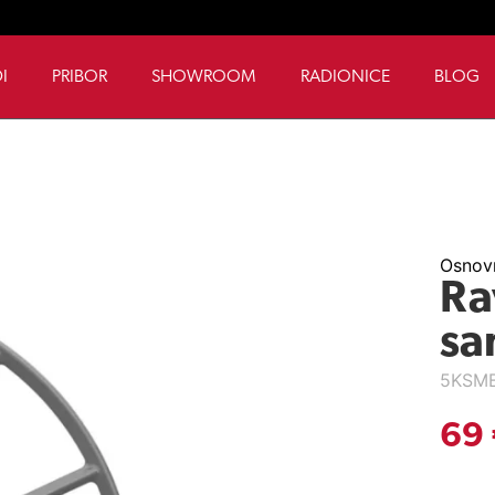
I
PRIBOR
SHOWROOM
RADIONICE
BLOG
Osnovn
Ra
sa
5KSM
69