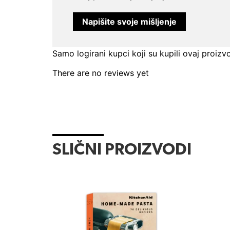
0
od
5
Napišite svoje mišljenje
Samo logirani kupci koji su kupili ovaj proizv
There are no reviews yet
SLIČNI PROIZVODI