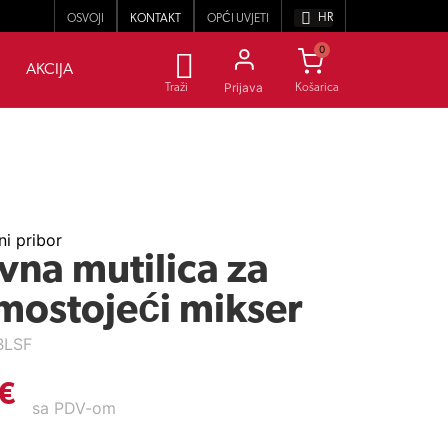
HR
OSVOJI
KONTAKT
OPĆI UVJETI
0
AKCIJA
Prijava
Traži
i pribor
vna mutilica za
mostojeći mikser
BLSF
€
sa PDV-om