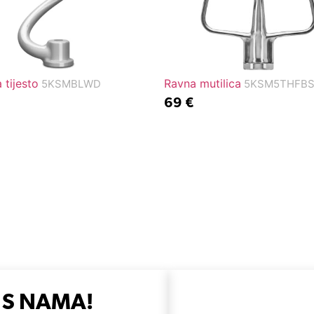
 tijesto
Ravna mutilica
5KSMBLWD
5KSM5THFB
69
€
 S NAMA!