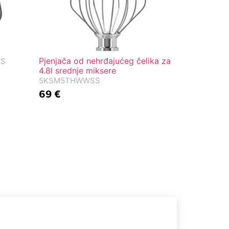
Pjenjača od nehrđajućeg čelika za
SS
4.8l srednje miksere
5KSM5THWWSS
69
€