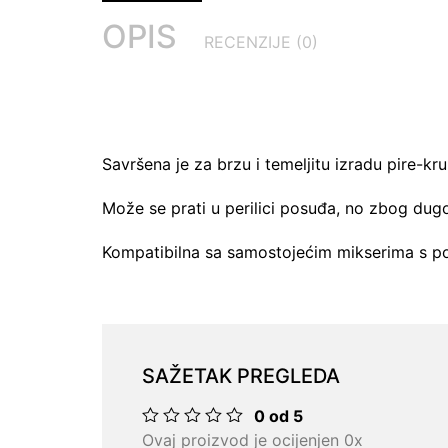
OPIS
RECENZIJE (0)
Savršena je za brzu i temeljitu izradu pire-kr
Može se prati u perilici posuđa, no zbog dug
Kompatibilna sa samostojećim mikserima s 
SAŽETAK PREGLEDA
0 od 5
Ocjenjeno
Ovaj proizvod je ocijenjen 0x