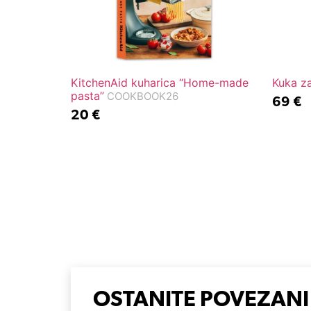
KitchenAid kuharica “Home-made
Kuka za
pasta”
COOKBOOK26
69
€
20
€
OSTANITE POVEZANI