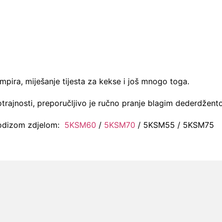
umpira,
miješanje tijesta za kekse i još mnogo toga.
otrajnosti, preporučljivo je ručno pranje blagim dederdže
podizom zdjelom:
5KSM60
/
5KSM70
/ 5KSM55 / 5KSM75