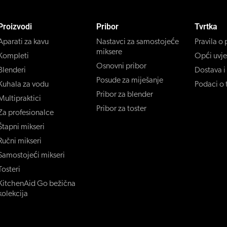
Proizvodi
Pribor
Tvrtka
Aparati za kavu
Nastavci za samostojeće
Pravila o 
miksere
Kompleti
Opći uvje
Osnovni pribor
Blenderi
Dostava i
Posude za miješanje
Kuhala za vodu
Podaci o t
Pribor za blender
Multipraktici
Pribor za toster
Za profesionalce
Štapni mikseri
Ručni mikseri
Samostojeći mikseri
Tosteri
KitchenAid Go bežična
kolekcija