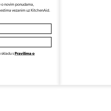
e se o novim ponudama,
jestima vezanim uz KitchenAid.
 skladu s
Pravilima o