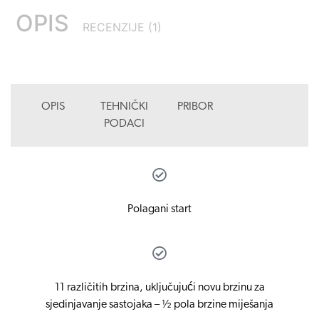
OPIS
RECENZIJE (1)
OPIS
TEHNIČKI
PRIBOR
PODACI
Polagani start
11 različitih brzina, uključujući novu brzinu za
sjedinjavanje sastojaka – ½ pola brzine miješanja