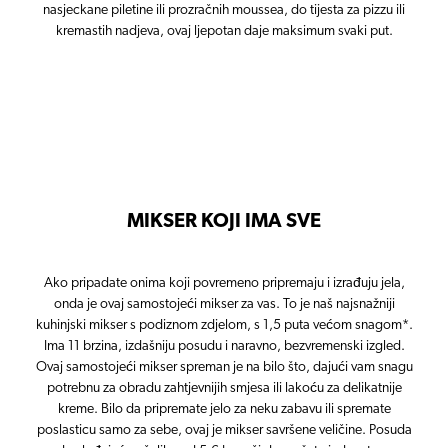
nasjeckane piletine ili prozračnih moussea, do tijesta za pizzu ili
kremastih nadjeva, ovaj ljepotan daje maksimum svaki put.
MIKSER KOJI IMA SVE
Ako pripadate onima koji povremeno pripremaju i izrađuju jela,
onda je ovaj samostojeći mikser za vas. To je naš najsnažniji
kuhinjski mikser s podiznom zdjelom, s 1,5 puta većom snagom*.
Ima 11 brzina, izdašniju posudu i naravno, bezvremenski izgled.
Ovaj samostojeći mikser spreman je na bilo što, dajući vam snagu
potrebnu za obradu zahtjevnijih smjesa ili lakoću za delikatnije
kreme. Bilo da pripremate jelo za neku zabavu ili spremate
poslasticu samo za sebe, ovaj je mikser savršene veličine. Posuda