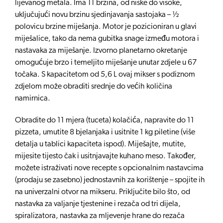
lijevanog metala. Ima 11 brzina, od niske do visoke,
uključujući novu brzinu sjedinjavanja sastojaka – ½
polovicu brzine miješanja. Motor je pozicioniran u glavi
miješalice, tako da nema gubitka snage između motora i
nastavaka za miješanje. Izvorno planetarno okretanje
omogućuje brzo i temeljito miješanje unutar zdjele u 67
točaka. S kapacitetom od 5,6 L ovaj mikser s podiznom
zdjelom može obraditi srednje do većih količina
namirnica.
Obradite do 11 mjera (tuceta) kolačića, napravite do 11
pizzeta, umutite 8 bjelanjaka i usitnite 1 kg piletine (više
detalja u tablici kapaciteta ispod). Miješajte, mutite,
mijesite tijesto čak i usitnjavajte kuhano meso. Također,
možete istraživati nove recepte s opcionalnim nastavcima
(prodaju se zasebno) jednostavnih za korištenje – spojite ih
na univerzalni otvor na mikseru. Priključite bilo što, od
nastavka za valjanje tjestenine i rezača od tri dijela,
spiralizatora, nastavka za mljevenje hrane do rezača