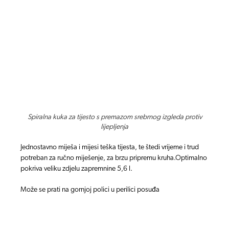
Spiralna kuka za tijesto s premazom srebrnog izgleda protiv
lijepljenja
Jednostavno miješa i mijesi teška tijesta, te štedi vrijeme i trud
potreban za ručno miješenje, za brzu pripremu kruha.Optimalno
pokriva veliku zdjelu zapremnine 5,6 l.
Može se prati na gornjoj polici u perilici posuđa