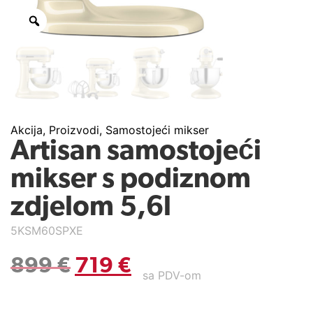
Akcija
,
Proizvodi
,
Samostojeći mikser
Artisan samostojeći
mikser s podiznom
zdjelom 5,6l
5KSM60SPXE
899
€
719
€
sa PDV-om