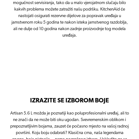
mogućnost servisiranja, tako da u malo vjerojatnom slučaju bilo
kakvih problema možete zatražiti našu podršku. KitchenAid će
nastojati osigurati rezervne dijelove za popravak uređaja u
jamstvenom roku 5 godina te nakon isteka jamstvenog razdoblja,
ali ne dulje od 10 godina nakon zadnje proizvodnje tog modela
uređaja.
IZRAZITE SE IZBOROM BOJE
Artisan 5.6 L možda je poznatiji kao poluprofesionalni uređaj, ali to
ne znači da ne može biti oku ugodan. Svevremenskim oblikom i
prepoznatljivim bojama, zauzet će počasno mjesto na vašoj radnoj
površini. Koju boju odabrati? Klasična crna, naša legendarna