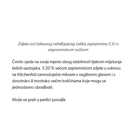
Zdjela od četkanog nehrđajućeg čelika zapremnine 5,6 l s
ergonomskom ručkom
Čvrsto sjeda na svoje mjesto zbog stabilnosti tijekom miješanja
teških sastojaka. S 20 % većom zapremninom zdjele u odnosu
na KitchenAid samostojećie miksere s nagibnom glavom i s
dvostruko ili trostruko većim količinama koje mogu se
jednostavno obrađivati.
Može se prati u perilici posuđa