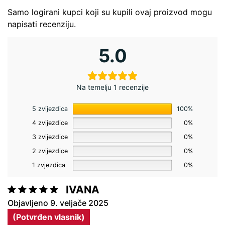
Samo logirani kupci koji su kupili ovaj proizvod mogu
napisati recenziju.
5.0
Na temelju 1 recenzije
5 zvijezdica
100%
4 zvijezdice
0%
3 zvijezdice
0%
2 zvijezdice
0%
1 zvjezdica
0%
IVANA
Ocjenjeno
9. veljače 2025
5
od 5
(Potvrđen vlasnik)