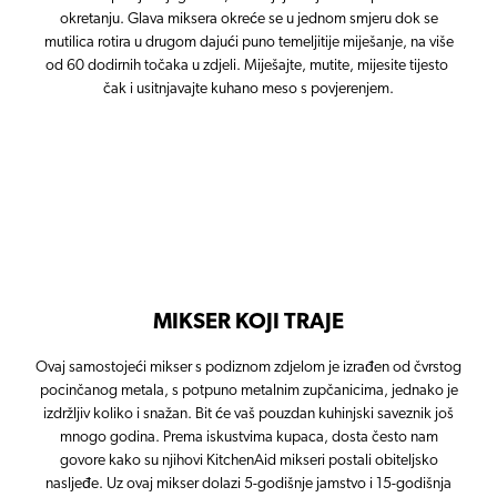
okretanju. Glava miksera okreće se u jednom smjeru dok se
mutilica rotira u drugom dajući puno temeljitije miješanje, na više
od 60 dodirnih točaka u zdjeli. Miješajte, mutite, mijesite tijesto
čak i usitnjavajte kuhano meso s povjerenjem.
MIKSER KOJI TRAJE
Ovaj samostojeći mikser s podiznom zdjelom je izrađen od čvrstog
pocinčanog metala, s potpuno metalnim zupčanicima, jednako je
izdržljiv koliko i snažan. Bit će vaš pouzdan kuhinjski saveznik još
mnogo godina. Prema iskustvima kupaca, dosta često nam
govore kako su njihovi KitchenAid mikseri postali obiteljsko
nasljeđe. Uz ovaj mikser dolazi 5-godišnje jamstvo i 15-godišnja