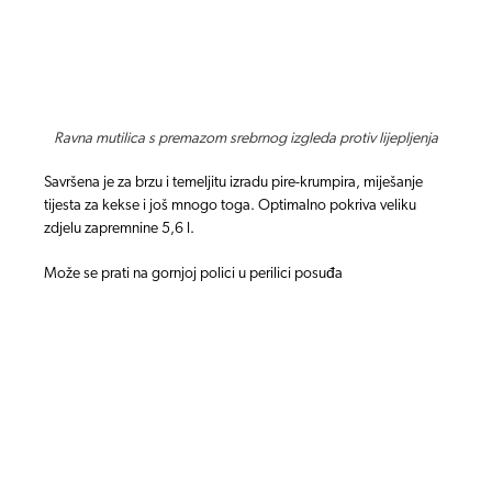
Ravna mutilica s premazom srebrnog izgleda protiv lijepljenja
Savršena je za brzu i temeljitu izradu pire-krumpira,
miješanje
tijesta za kekse i još mnogo toga.
Optimalno pokriva veliku
zdjelu zapremnine 5,6
l.
Može se prati na gornjoj polici u perilici posuđa