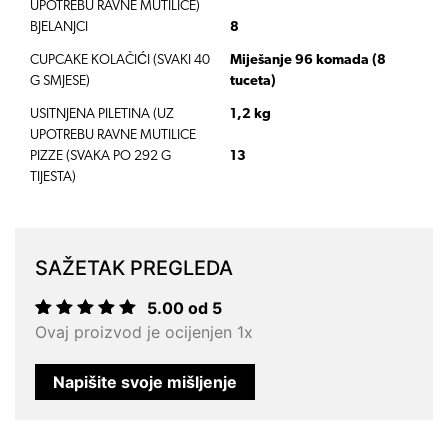
UPOTREBU RAVNE MUTILICE)
BJELANJCI
8
CUPCAKE KOLAČIĆI
(SVAKI 40
Miješanje 96 komada (8
G SMJESE)
tuceta)
USITNJENA PILETINA (UZ
1,2 kg
UPOTREBU RAVNE MUTILICE
PIZZE
(SVAKA PO 292 G
13
TIJESTA)
SAŽETAK PREGLEDA
5.00 od 5
Korisnička
1
Ovaj proizvod je ocijenjen 1x
ocjena:
5.00
od
ukupno 5
Napišite svoje mišljenje
(
korisnika)