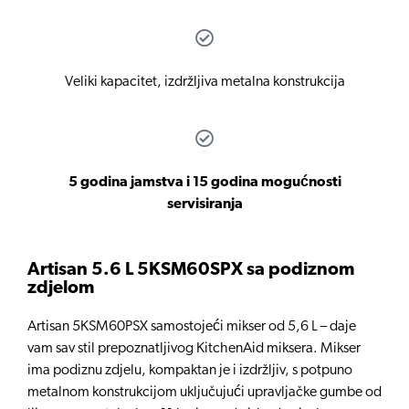
Veliki kapacitet, izdržljiva metalna konstrukcija
5 godina jamstva i 15 godina mogućnosti
servisiranja
Artisan 5.6 L 5KSM60SPX sa podiznom
zdjelom
Artisan 5KSM60PSX samostojeći mikser od 5,6 L – daje
vam sav stil prepoznatljivog KitchenAid miksera. Mikser
ima podiznu zdjelu, kompaktan je i izdržljiv, s potpuno
metalnom konstrukcijom uključujući upravljačke gumbe od