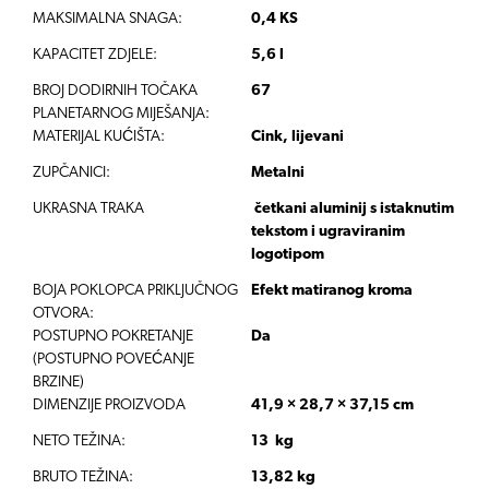
MAKSIMALNA SNAGA:
0,4 KS
KAPACITET ZDJELE:
5,6 l
BROJ DODIRNIH TOČAKA
67
PLANETARNOG MIJEŠANJA:
MATERIJAL KUĆIŠTA:
Cink, lijevani
ZUPČANICI:
Metalni
UKRASNA TRAKA
četkani aluminij s istaknutim
tekstom i ugraviranim
logotipom
BOJA POKLOPCA PRIKLJUČNOG
Efekt matiranog kroma
OTVORA
:
POSTUPNO POKRETANJE
Da
(POSTUPNO POVEĆANJE
BRZINE)
DIMENZIJE PROIZVODA
41,9 × 28,7 × 37,15 cm
NETO TEŽINA:
13 kg
BRUTO TEŽINA:
13,82 kg