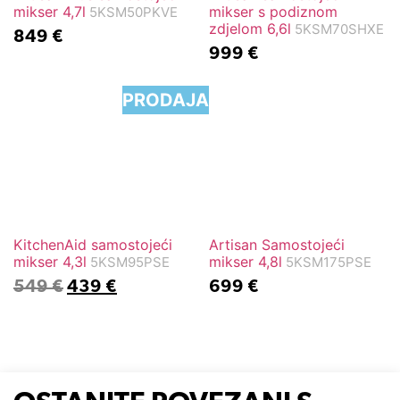
mikser 4,7l
mikser s podiznom
5KSM50PKVE
zdjelom 6,6l
5KSM70SHXE
849
€
999
€
PRODAJA
KitchenAid samostojeći
Artisan Samostojeći
mikser 4,3l
mikser 4,8l
5KSM95PSE
5KSM175PSE
549
€
439
€
699
€