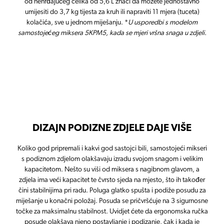
od nehrđajućeg čelika od 5,6 L znači da možete jednostavno
umijesiti do 3,7 kg tijesta za kruh ili napraviti 11 mjera (tuceta)
kolačića, sve u jednom miješanju.
*
U usporedbi s modelom
samostojećeg miksera 5KPM5, kada se mjeri vršna snaga u zdjeli.
DIZAJN PODIZNE ZDJELE DAJE VIŠE
Koliko god pripremali i kakvi god sastojci bili, samostojeći mikseri
s podiznom zdjelom olakšavaju izradu svojom snagom i velikim
kapacitetom. Nešto su viši od miksera s nagibnom glavom, a
zdjela ima veći kapacitet te čvrsto sjeda na mjesto, što ih također
čini stabilnijima pri radu. Poluga glatko spušta i podiže posudu za
miješanje u konačni položaj. Posuda se pričvršćuje na 3 sigurnosne
točke za maksimalnu stabilnost. Uvidjet ćete da ergonomska ručka
posude olakšava njeno postavljanje i podizanje, čak i kada je