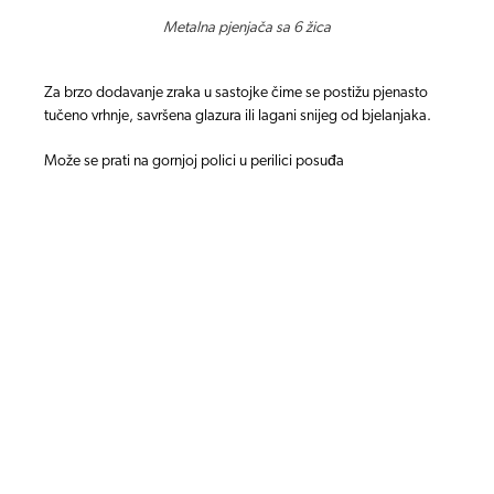
Metalna pjenjača sa 6 žica
Za brzo dodavanje zraka u sastojke čime se postižu
pjenasto
tučeno vrhnje, savršena glazura ili lagani
snijeg od bjelanjaka.
Može se prati na gornjoj polici u perilici posuđa