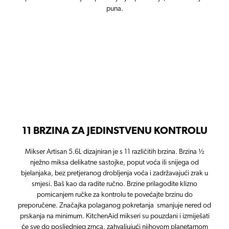
puna.
11 BRZINA ZA JEDINSTVENU KONTROLU
Mikser Artisan 5.6L dizajniran je s 11 različitih brzina. Brzina ½
nježno miksa delikatne sastojke, poput voća ili snijega od
bjelanjaka, bez pretjeranog drobljenja voća i zadržavajući zrak u
smjesi. Baš kao da radite ručno. Brzine prilagodite klizno
pomicanjem ručke za kontrolu te povećajte brzinu do
preporučene. Značajka polaganog pokretanja smanjuje nered od
prskanja na minimum. KitchenAid mikseri su pouzdani i izmiješati
će sve do posljednjeg zrnca, zahvaljujući njihovom planetarnom