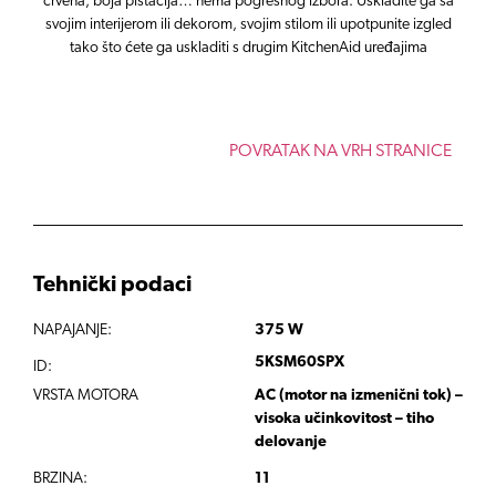
crvena, boja pistacija… nema pogrešnog izbora. Uskladite ga sa
svojim interijerom ili dekorom, svojim stilom ili upotpunite izgled
tako što ćete ga uskladiti s drugim KitchenAid uređajima
POVRATAK NA VRH STRANICE
Tehnički podaci
NAPAJANJE:
375 W
5KSM60SPX
ID:
VRSTA MOTORA
AC (motor na izmenični tok) –
visoka učinkovitost – tiho
delovanje
BRZINA:
11