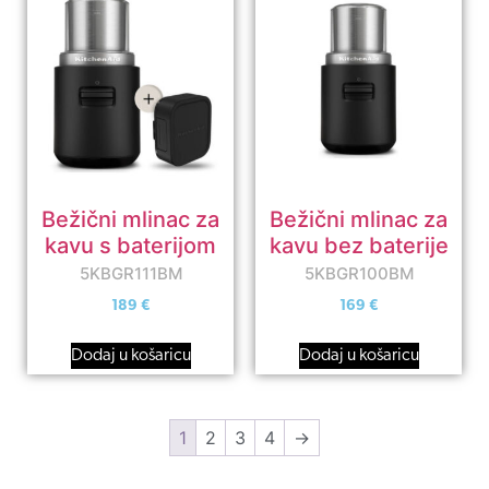
Bežični mlinac za
Bežični mlinac za
kavu s baterijom
kavu bez baterije
5KBGR111BM
5KBGR100BM
189
€
169
€
Dodaj u košaricu
Dodaj u košaricu
1
2
3
4
→