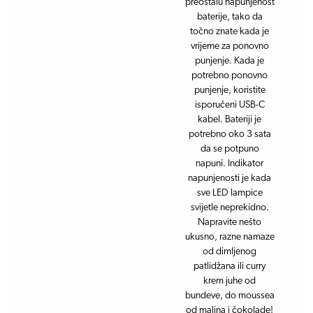
preostalu napunjenost
baterije, tako da
točno znate kada je
vrijeme za ponovno
punjenje. Kada je
potrebno ponovno
punjenje, koristite
isporučeni USB-C
kabel. Bateriji je
potrebno oko 3 sata
da se potpuno
napuni. Indikator
napunjenosti je kada
sve LED lampice
svijetle neprekidno.
Napravite nešto
ukusno, razne namaze
od dimljenog
patlidžana ili curry
krem ​​juhe od
bundeve, do moussea
od malina i čokolade!