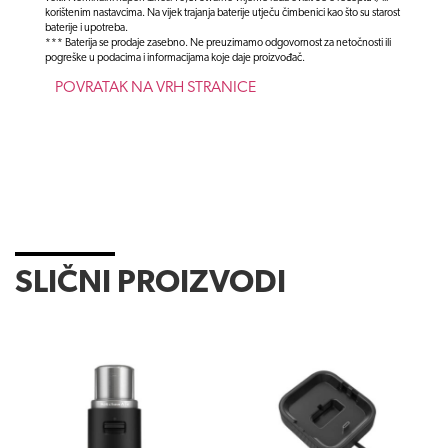
korištenim nastavcima. Na vijek trajanja baterije utječu čimbenici kao što su starost
baterije i upotreba.
*** Baterija se prodaje zasebno. Ne preuzimamo odgovornost za netočnosti ili
pogreške u podacima i informacijama koje daje proizvođač.
POVRATAK NA VRH STRANICE
SLIČNI PROIZVODI