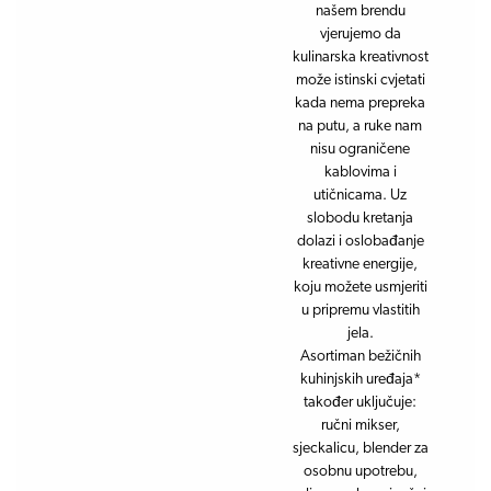
našem brendu
vjerujemo da
kulinarska kreativnost
može istinski cvjetati
kada nema prepreka
na putu, a ruke nam
nisu ograničene
kablovima i
utičnicama. Uz
slobodu kretanja
dolazi i oslobađanje
kreativne energije,
koju možete usmjeriti
u pripremu vlastitih
jela.
Asortiman bežičnih
kuhinjskih uređaja*
također uključuje:
ručni mikser,
sjeckalicu, blender za
osobnu upotrebu,