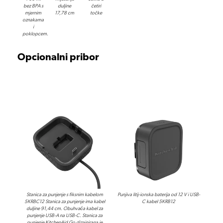
bez BPA s
duljine
četiri
mjernim
17,78 cm
točke
oznakama
i
poklopcem.
Opcionalni pribor
Stanica za punjenje s fiksnim kabelom
Punjiva litij-ionska baterija od 12 V i USB-
5KRBC12 Stanica za punjenje ima kabel
C kabel 5KRB12
duljine 91,44 cm. Obuhvaća kabel za
punjenje USB-A na USB-C. Stanica za
punjenje KitchenAid Go dizajnirana je