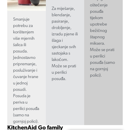
oštećenje
Za miješanje,
posuđa
blendanje,
tijekom
Smanjuje
pasiranje,
upotrebe
potrebu za
drobljenje,
bežičnog
korištenjem
izradu pjene ili
štapnog
više mjernih
šlaga i
miksera.
šalica ili
sjeckanje svih
Može se prati
posuda.
sastojaka s
u perilici
Jednostavno
lakoćom.
posuđa (samo
pripremanje,
Može se prati
na gornjoj
posluživanje i
u perilici
polici).
čuvanje hrane
posuđa.
u jednoj
posudi.
Posuda je
periva u
perilici posuđa
(samo na
gornjoj polici).
KitchenAid Go family