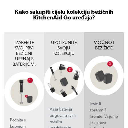
Kako sakupiti cijelu kolekciju bežičnih
KitchenAid Go uređaja?
IZABERITE
UPOTPUNITE
MOĆNO I
SVOJ PRVI
SVOJU
BEZ ŽICE
BEŽIČNI
KOLEKCIJU
UREĐAJ S
BATERIJOM.
Jeste li
Vaša baterija
spremni?
odgovara svim
Krenite! Vrijeme
Počnite s
ostalim
je za nove
kupnjom