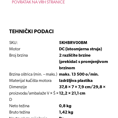
POVRATAK NA VRH STRANICE
TEHNIČKI PODACI
SKU:
5KHBRV00BM
Motor
DC (istosmjerna struja)
Broj brzina
2 različite brzine
(prekidač s promjenjivom
brzinom
Brzina oštrica (min. – maks.)
maks. 13 500 o/min.
Materijal kućišta motora
Izdržljiva plastika
Dimenzije
37,8 × 7 × 7,9 cm/29,8 ×
proizvoda/ambalaže V × Š ×
12,2 × 21,1 cm
D
Neto težina
0,8 kg
Bruto težina
1,42 kg