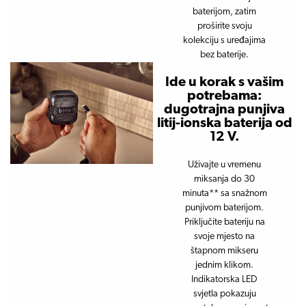
baterijom, zatim
proširite svoju
kolekciju s uređajima
bez baterije.
Ide u korak s vašim
potrebama:
dugotrajna punjiva
litij-ionska baterija od
12 V.
Uživajte u vremenu
miksanja do 30
minuta** sa snažnom
punjivom baterijom.
Priključite bateriju na
svoje mjesto na
štapnom mikseru
jednim klikom.
Indikatorska LED
svjetla pokazuju