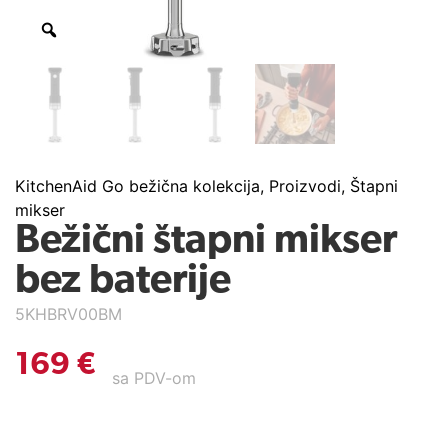
KitchenAid Go bežična kolekcija
,
Proizvodi
,
Štapni
mikser
Bežični štapni mikser
bez baterije
5KHBRV00BM
169
€
sa PDV-om