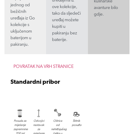
uređajima iz
kulinarske
jednog od
ove kolekcije,
avanture bilo
bežičnih
tako da sljedeći
gdje.
uređaja iz Go
uređaj možete
kolekcije s
kupiti u
uključenom
pakiranju bez
baterijom u
baterije.
pakiranju.
POVRATAK NA VRH STRANICE
Standardni pribor
Posuda za
Odvojivi
Oštrica
Štitnik
miješanje
nastavak
od
posuđa
zapremnine
za
nehrđajućeg
700 ml
miješanje
čelika u