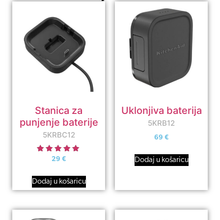
Stanica za
Uklonjiva baterija
punjenje baterije
5KRB12
5KRBC12
69
€
Ocjenjeno
Dodaj u košaricu
29
€
5.00
od 5
Dodaj u košaricu