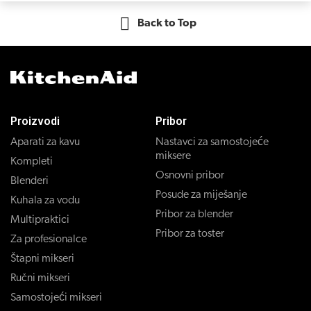
Back to Top
Proizvodi
Pribor
Aparati za kavu
Nastavci za samostojeće
miksere
Kompleti
Osnovni pribor
Blenderi
Posude za miješanje
Kuhala za vodu
Pribor za blender
Multipraktici
Pribor za toster
Za profesionalce
Štapni mikseri
Ručni mikseri
Samostojeći mikseri