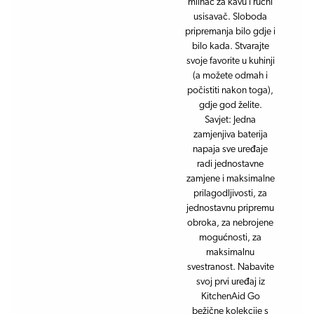
mlinac za kavu i ručni
usisavač. Sloboda
pripremanja bilo gdje i
bilo kada. Stvarajte
svoje favorite u kuhinji
(a možete odmah i
počistiti nakon toga),
gdje god želite.
Savjet: Jedna
zamjenjiva baterija
napaja sve uređaje
radi jednostavne
zamjene i maksimalne
prilagodljivosti, za
jednostavnu pripremu
obroka, za nebrojene
mogućnosti, za
maksimalnu
svestranost. Nabavite
svoj prvi uređaj iz
KitchenAid Go
bežične kolekcije s