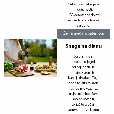
Čekaju vas nebrojene
mogućnosti.
USB adapter ne dolazi
uz uređaj i prodaje se
zasebno.
Želim uređaj s baterijom
Snaga na dlanu
Štapni mikser
nedvojbeno je jedan
od najkorisnijih i
najprikladnijih
kuhinjskih alata. To je
osobito istinito kada
naš rad nije vezan za
strujne utičnice. Samo
spojite bateriju,
uključite uređaj i
spremni ste za izradu