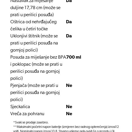
Nastavak za miješanje
Da
duljine 17,78 cm (može se
prati u perilici posuđa)
Oštrica od nehrđajućeg
Da
čelika u četiri točke
Uklonjivi štitnik (može se
Da
prati u perilici posuđa na
gornjoj polici)
Posuda za miješanje bez BPA
700 ml
i poklopac (može se prati u
perilici posuđa na gornjoj
polici)
Pjenjača (može se prati u
Ne
perilici posuđa na gornjoj
polici)
Sjeckalica
Ne
Vreća za pohranu
Ne
*Svaki se prodaje zasebno.
**Maksimalni početni napon baterije (izmjeren bez radnog opterećenja) iznosi12
volti. Nominalni napon iznosi 10,8. Stvarno vrijeme rada ovisit će o receptu i/ili