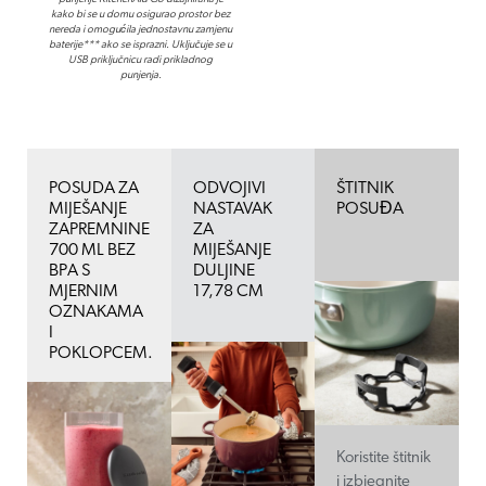
kako bi se u domu osigurao prostor bez
nereda i omogućila jednostavnu zamjenu
baterije*** ako se isprazni. Uključuje se u
USB priključnicu radi prikladnog
punjenja.
POSUDA ZA
ODVOJIVI
ŠTITNIK
MIJEŠANJE
NASTAVAK
POSUĐA
ZAPREMNINE
ZA
700 ML BEZ
MIJEŠANJE
BPA S
DULJINE
MJERNIM
17,78 CM
OZNAKAMA
I
POKLOPCEM.
Koristite štitnik
i izbjegnite