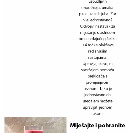
uzbudljivih
smoothieja, umaka,
pirea i raznih juha. Zar
nije jednostavno?
Odvojivi nastavak za
miješanje s oštricom
od nehrđajućeg čelika
u 4 točke olakšava
rad s vašim
sastojcima.
Upravljajte svojim
sadržajem pomoću
prekidača s
promjenjivom
brzinom. Tako je
jednostavno da
uređajem možete
upravljati jednom
rukom!
Miješajte i pohranite