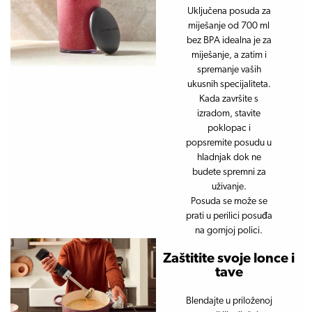
Uključena posuda za
miješanje od 700 ml
bez BPA idealna je za
miješanje, a zatim i
spremanje vaših
ukusnih specijaliteta.
Kada završite s
izradom, stavite
poklopac i
popsremite posudu u
hladnjak dok ne
budete spremni za
uživanje.
Posuda se može se
prati u perilici posuđa
na gornjoj polici.
Zaštitite svoje lonce i
tave
Blendajte u priloženoj