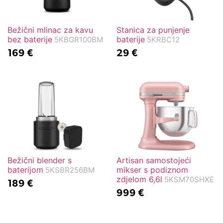
Bežični mlinac za kavu
Stanica za punjenje
bez baterije
baterije
5KBGR100BM
5KRBC12
169
€
29
€
Bežični blender s
Artisan samostojeći
baterijom
mikser s podiznom
5KSBR256BM
zdjelom 6,6l
5KSM70SHXE
189
€
999
€