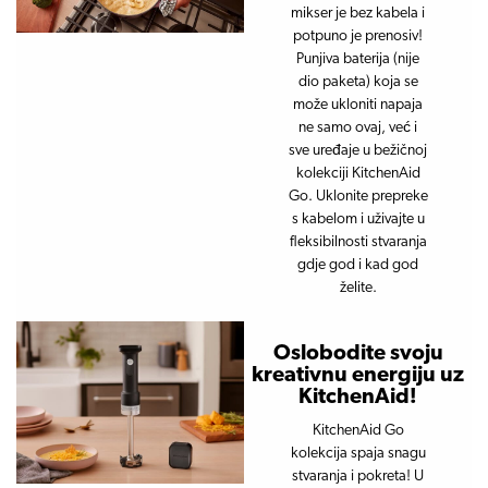
mikser je bez kabela i
potpuno je prenosiv!
Punjiva baterija (nije
dio paketa) koja se
može ukloniti napaja
ne samo ovaj, već i
sve uređaje u bežičnoj
kolekciji KitchenAid
Go. Uklonite prepreke
s kabelom i uživajte u
fleksibilnosti stvaranja
gdje god i kad god
želite.
Oslobodite svoju
kreativnu energiju uz
KitchenAid!
KitchenAid Go
kolekcija spaja snagu
stvaranja i pokreta! U