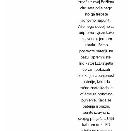
zrna* uz ovaj Bežična
citruseta prije nego
što ga trebate
ponovno napuniti.
Više nego dovoljno za
pripremu svježe kave
mljevene u jednom
koraku. Samo
postavite bateriju na
bazu i spremni ste.
Indikator LED svjetla
će vam pokazati
kolika je napunjenost
baterije, tako da
točno znate kada je
vrijeme za ponovno
punjenje. Kada se
baterija isprazni,
punite izravno iz
svojeg punjača s USB
kablom dok LED