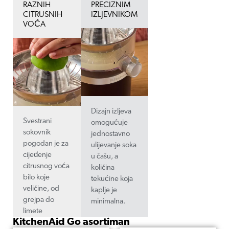
RAZNIH
PRECIZNIM
CITRUSNIH
IZLJEVNIKOM
VOĆA
Dizajn izljeva
Svestrani
omogućuje
sokovnik
jednostavno
pogodan je za
ulijevanje soka
cijeđenje
u čašu, a
citrusnog voća
količina
bilo koje
tekućine koja
veličine, od
kaplje je
grejpa do
minimalna.
limete
KitchenAid Go asortiman