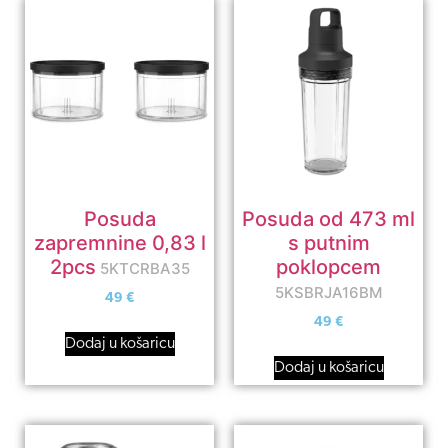
Posuda
Posuda od 473 ml
zapremnine 0,83 l
s putnim
2pcs
poklopcem
5KTCRBA35
5KSBRJA16BM
49
€
49
€
Dodaj u košaricu
Dodaj u košaricu