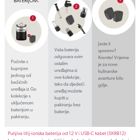
BATERIJOM.
Jeste li
Vaša baterija
spremni?
odgovara svim
Krenite! Vrijeme
Počnite s
ostalim
je za nove
kupnjom
uređajima iz
kulinarske
jednog od
ove kolekcije,
avanture bilo
bežičnih
tako da sljedeći
gdje.
uređaja iz Go
uređaj možete
kolekcije s
kupiti u
uključenom
pakiranju bez
baterijom u
baterije.
pakiranju.
Punjiva litij-ionska baterija od 12 V i USB-C kabel (5KRB12)