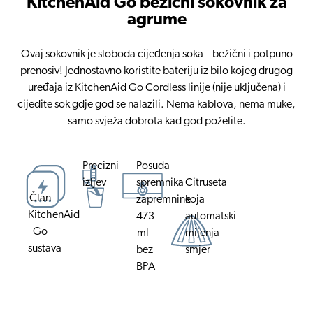
KitchenAid Go bežični sokovnik za
agrume
Ovaj sokovnik je sloboda cijeđenja soka – bežični i potpuno
prenosiv! Jednostavno koristite bateriju iz bilo kojeg drugog
uređaja iz KitchenAid Go Cordless linije (nije uključena) i
cijedite sok gdje god se nalazili. Nema kablova, nema muke,
samo svježa dobrota kad god poželite.
Precizni
Posuda
izljev
spremnika
Citruseta
Član
zapremnine
koja
KitchenAid
473
automatski
Go
ml
mijenja
sustava
bez
smjer
BPA