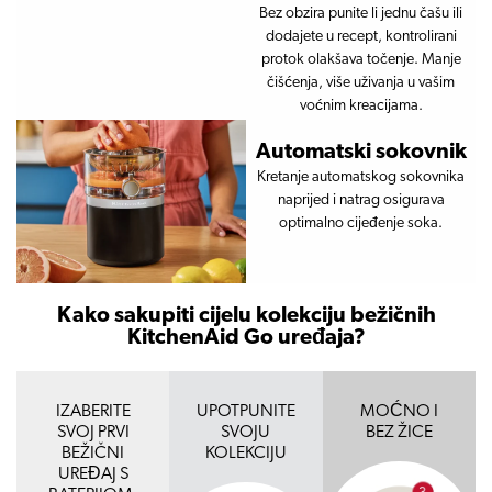
Bez obzira punite li jednu čašu ili
dodajete u recept, kontrolirani
protok olakšava točenje. Manje
čišćenja, više uživanja u vašim
voćnim kreacijama.
Automatski sokovnik
Kretanje automatskog sokovnika
naprijed i natrag osigurava
optimalno cijeđenje soka.
Kako sakupiti cijelu kolekciju bežičnih
KitchenAid Go uređaja?
IZABERITE
UPOTPUNITE
MOĆNO I
SVOJ PRVI
SVOJU
BEZ ŽICE
BEŽIČNI
KOLEKCIJU
UREĐAJ S