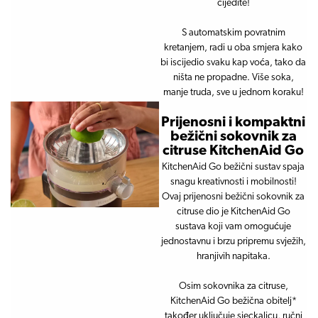
cijedite!
S automatskim povratnim
kretanjem, radi u oba smjera kako
bi iscijedio svaku kap voća, tako da
ništa ne propadne. Više soka,
manje truda, sve u jednom koraku!
Prijenosni i kompaktni
bežični sokovnik za
citruse KitchenAid Go
KitchenAid Go bežični sustav spaja
snagu kreativnosti i mobilnosti!
Ovaj prijenosni bežični sokovnik za
citruse dio je KitchenAid Go
sustava koji vam omogućuje
jednostavnu i brzu pripremu svježih,
hranjivih napitaka.
Osim sokovnika za citruse,
KitchenAid Go bežična obitelj*
također uključuje sjeckalicu, ručni