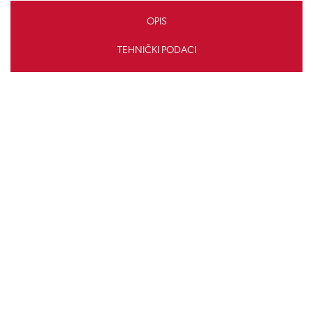
OPIS
TEHNIČKI PODACI
Zašto izabrati bežične kuhinjske uređaje?
Bežične uređaje možete prenositi gdje god želite. Možete izabrati
vaše omiljeno mjesto u kući, vrtu, vani ili unutra, kako biste isprobali
sve recepte. Sloboda pripremanja bilo gdje i bilo kada!