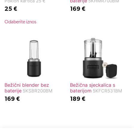
baterije
Poklon kartica 25 €
5KHMR700BM
25
€
169
€
Odaberite iznos
Bežični blender bez
Bežična sjeckalica s
baterije
baterijom
5KSBR200BM
5KFCR531BM
169
€
189
€