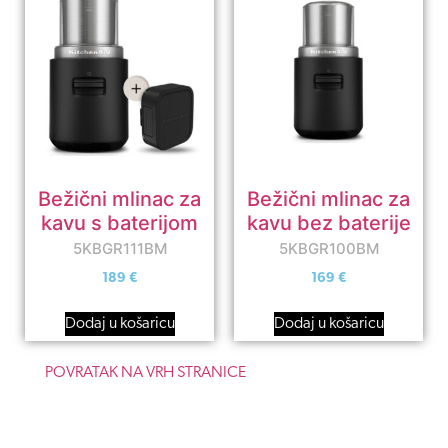
Bežični mlinac za
Bežični mlinac za
kavu s baterijom
kavu bez baterije
5KBGR111BM
5KBGR100BM
189
€
169
€
Dodaj u košaricu
Dodaj u košaricu
POVRATAK NA VRH STRANICE