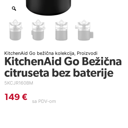
KitchenAid Go bežična kolekcija
,
Proizvodi
KitchenAid Go Bežična
citruseta bez baterije
5KCJR160BM
149
€
sa PDV-om