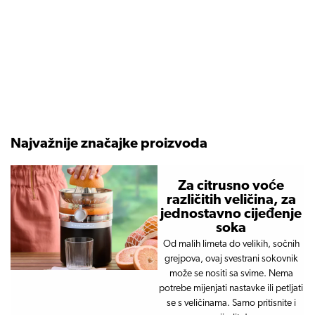
Najvažnije značajke proizvoda
Za citrusno voće
različitih veličina, za
jednostavno cijeđenje
soka
Od malih limeta do velikih, sočnih
grejpova, ovaj svestrani sokovnik
može se nositi sa svime. Nema
potrebe mijenjati nastavke ili petljati
se s veličinama. Samo pritisnite i