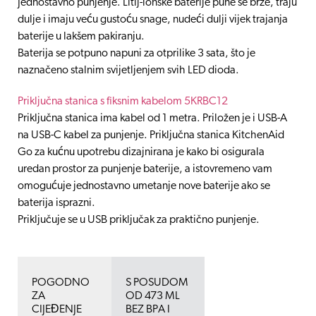
Jednostavno punjenje. Litij-ionske baterije pune se brže, traju
dulje i imaju veću gustoću snage, nudeći dulji vijek trajanja
baterije u lakšem pakiranju.
Baterija se potpuno napuni za otprilike 3 sata, što je
naznačeno stalnim svijetljenjem svih LED dioda.
Priključna stanica s fiksnim kabelom 5KRBC12
Priključna stanica ima kabel od 1 metra. Priložen je i USB-A
na USB-C kabel za punjenje. Priključna stanica KitchenAid
Go za kućnu upotrebu dizajnirana je kako bi osigurala
uredan prostor za punjenje baterije, a istovremeno vam
omogućuje jednostavno umetanje nove baterije ako se
baterija isprazni.
Priključuje se u USB priključak za praktično punjenje.
POGODNO
S POSUDOM
ZA
OD 473 ML
CIJEĐENJE
BEZ BPA I