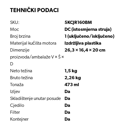
TEHNIČKI PODACI
SKU:
5KCJR160BM
Moc
DC (istosmjerna struja)
Broj brzina
1 (uključeno/isključeno)
Materijal kućišta motora
Izdržljiva plastika
Dimenzije
26,3 × 16,4 × 20 cm
proizvoda/ambalaže V × Š ×
D
Neto težina
1,5 kg
Bruto težina
2,26 kg
Tonaža
473 ml
Izljev
Da
Skladištenje unutar posude
Da
Cjedilo
Da
Filter
Da
Kontejner
Da