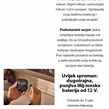
mikser, štapni mikser, samostojeći
mikser i ručni usisavač. Upotpunite
svoju bežičnu kolekciju i
poboljšajte svoje recepte!
Profesionalni savjet:
Jedna
izmjenjiva baterija napaja sve
uređaje, što je čini jednostavnom
zamjenom i svestranom za lakše
kuhanje i beskrajne mogućnosti.
Prvo nabavite proizvod na baterije,
a zatim proširite svoju kolekciju
opcijom bez baterija.
Uvijek spreman:
dugotrajna,
punjiva litij-ionska
baterija od 12 V.
Ostvarite do 3 sata
vremena mljevenja