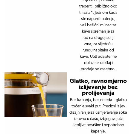
svjetla ne prestanu
treperiti, približno oko
tri sata*. Jednom kada
ste napunili bateriju,
vaš bežični mlinac za
kavu spreman je za
rad na drugoj seriji
zrna, za sljedeću
rundu napitaka od
kave. USB adapter ne
dolazi uz uređaj i
prodaje se zasebno.
Glatko, ravnomjerno
izlijevanje bez
prolijevanja
Bez kapanja, bez nereda – glatko
točenje svaki put. Precizni izljev
dizajniran je za usmjeravanje soka
izravno u čašu, izbjegavajući
ljepljive površine i nepotrebno
kapanje.