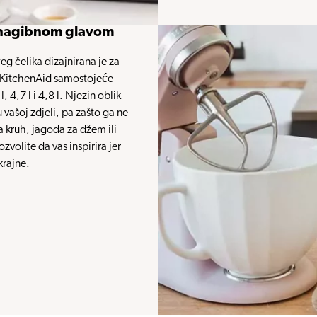
 s nagibnom glavom
g čelika dizajnirana je za
e KitchenAid samostojeće
4,7 l i 4,8 l. Njezin oblik
vašoj zdjeli, pa zašto ga ne
a kruh, jagoda za džem ili
olite da vas inspirira jer
krajne.