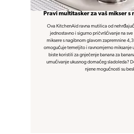
Pravi multitasker za vaš mikser
Ova KitchenAid ravna mutilica od nehrđajuće
jednostavno i sigurno pričvršćivanje na sv
miksere s nagibnom glavom zapremnine 4,3 l, 
omogućuje temeljito i ravnomjerno miksanje u 
biste koristili za gnječenje banana za banan
umućivanje ukusnog domaćeg sladoleda? Dozv
njene mogućnosti su bes