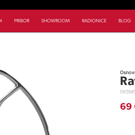
I
PRIBOR
SHOWROOM
RADIONICE
BLOG
Osnovn
Ra
5KSM
69