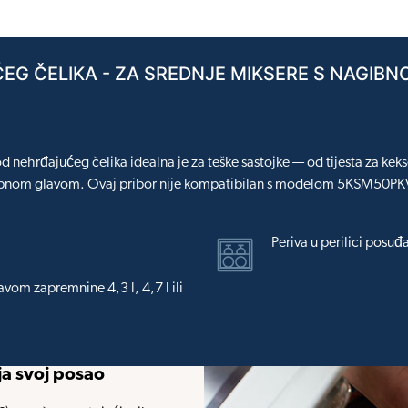
EG ČELIKA - ZA SREDNJE MIKSERE S NAGIB
d nehrđajućeg čelika idealna je za teške sastojke — od tijesta za ke
nagibnom glavom. Ovaj pribor nije kompatibilan s modelom 5KSM50PKVE
Periva u perilici posuđ
vom zapremnine 4,3 l, 4,7 l ili
ja svoj posao