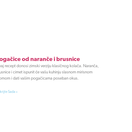
ogačice od naranče i brusnice
aj recept donosi zimski verziju klasičnog kolača. Naranča,
usnice i cimet ispunit će vašu kuhinju slasnom mirisnom
omom i dati vašim pogačicama poseban okus.
krijte Sada »