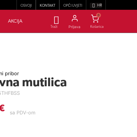
HR
OSVOJI
KONTAKT
OPĆI UVJETI
0
AKCIJA
Prijava
Traži
i pribor
vna mutilica
5THFBSS
€
sa PDV-om