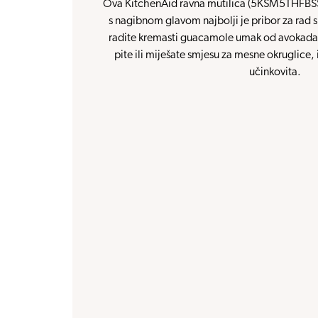
Ova KitchenAid ravna mutilica (5KSM5THFBSS)
s nagibnom glavom najbolji je pribor za rad s
radite kremasti guacamole umak od avokada, 
pite ili miješate smjesu za mesne okruglice, 
učinkovita.