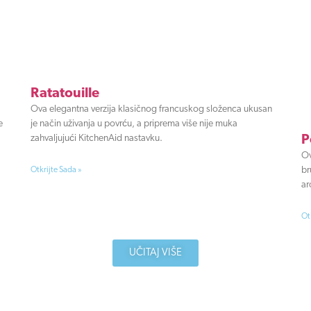
Ratatouille
Ova elegantna verzija klasičnog francuskog složenca ukusan
e
je način uživanja u povrću, a priprema više nije muka
zahvaljujući KitchenAid nastavku.
P
Ov
br
Otkrijte Sada »
ar
Ot
UČITAJ VIŠE