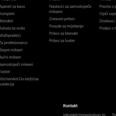
Aparati za kavu
Nastavci za samostojeće
Pravila o 
miksere
Kompleti
Opći uvje
Osnovni pribor
Blenderi
Dostava i
Posude za miješanje
Kuhala za vodu
Podaci o t
Pribor za blender
Multipraktici
Pribor za toster
Za profesionalce
Štapni mikseri
Ručni mikseri
Samostojeći mikseri
Tosteri
KitchenAid Go bežična
kolekcija
Kontakt
info@kitchenaid-shop.hr
Te