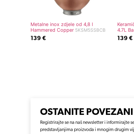
Metalne inox zdjele od 4,8 l
Keramič
Hammered Copper
4.7L Ba
5KSM5SSBCB
139
€
139
€
OSTANITE POVEZANI
Registrirajte se na naš newsletter i informirajt
predstavljanjima proizvoda i mnogim drugim vi