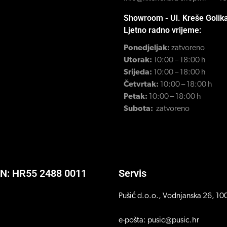
Showroom - Ul. Kreše Golik
Ljetno radno vrijeme:
Ponedjeljak:
zatvoreno
Utorak:
10:00 – 18:00 h
Srijeda:
10:00 – 18:00 h
Četvrtak:
10:00 – 18:00 h
Petak:
10:00 – 18:00 h
Subota:
zatvoreno
AN: HR55 2488 0011
Servis
Pušić d.o.o., Vodnjanska 26, 1
e-pošta: pusic@pusic.hr