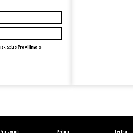
 skladu s
Pravilima o
Proizvodi
Pribor
Tvrtka