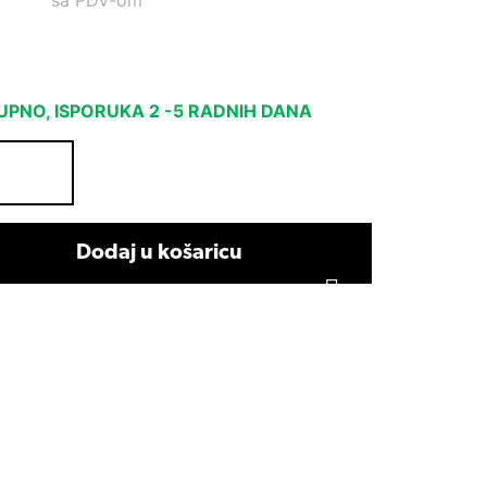
sa PDV-om
PNO, ISPORUKA 2 -5 RADNIH DANA
Dodaj u košaricu