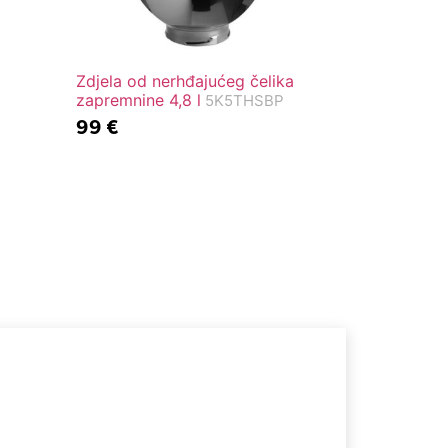
Zdjela od nerhđajućeg čelika
zapremnine 4,8 l
5K5THSBP
99
€