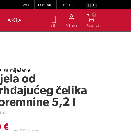
HR
OSVOJI
KONTAKT
OPĆI UVJETI
0
AKCIJA
Prijava
Traži
 za miješanje
jela od
rhđajućeg čelika
premnine 5,2 l
B55
9
€