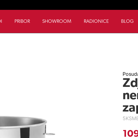
I
PRIBOR
SHOWROOM
RADIONICE
BLOG
Posuda
Zd
ne
za
5KSM
10