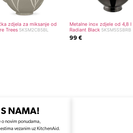
ka zdjela za miksanje od
Metalne inox zdjele od 4,8 l
re Trees
Radiant Black
5KSM2CB5BL
5KSM5SSBRB
99
€
 S NAMA!
e se o novim ponudama,
jestima vezanim uz KitchenAid.