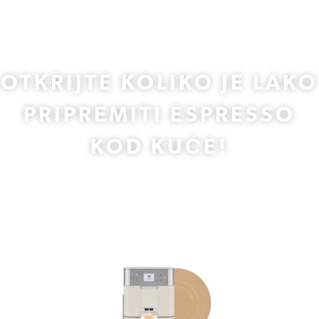
OTKRIJTE KOLIKO JE LAKO
PRIPREMITI ESPRESSO
KOD KUĆE!
Novi KitchenAid espresso aparati su stigli, pretvarajući svakodnevne
trenutke uz kavu u nešto zaista posebno.