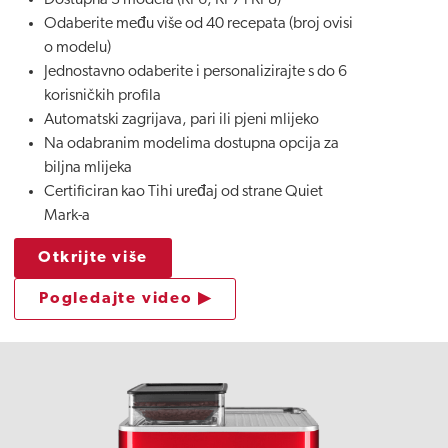
Dostupna 3 modela (KF6, KF7 i KF8)
Odaberite među više od 40 recepata (broj ovisi
o modelu)
Jednostavno odaberite i personalizirajte s do 6
korisničkih profila
Automatski zagrijava, pari ili pjeni mlijeko
Na odabranim modelima dostupna opcija za
biljna mlijeka
Certificiran kao Tihi uređaj od strane Quiet
Mark-a
Otkrijte više
Pogledajte video ▶