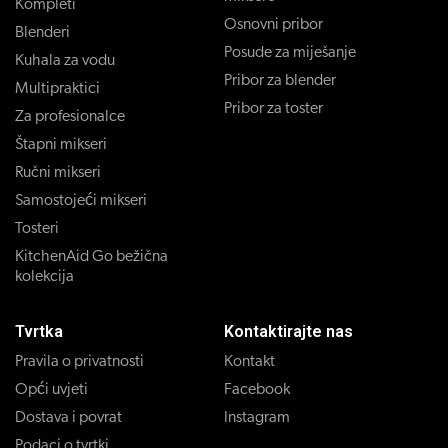
Kompleti
Osnovni pribor
Blenderi
Posude za miješanje
Kuhala za vodu
Pribor za blender
Multipraktici
Pribor za toster
Za profesionalce
Štapni mikseri
Ručni mikseri
Samostojeći mikseri
Tosteri
KitchenAid Go bežična
kolekcija
Tvrtka
Kontaktirajte nas
Pravila o privatnosti
Kontakt
Opći uvjeti
Facebook
Dostava i povrat
Instagram
Podaci o tvrtki