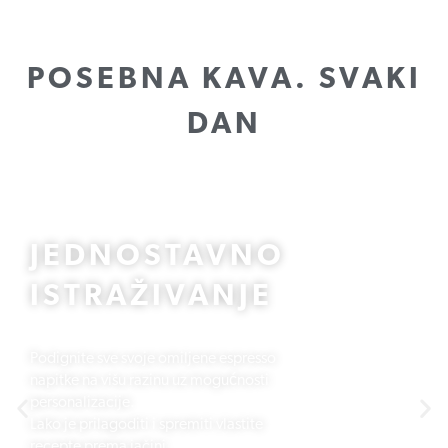
POSEBNA KAVA. SVAKI
DAN
JEDNOSTAVNO
ISTRAŽIVANJE
Podignite sve svoje omiljene espresso
napitke na višu razinu uz mogućnosti
personalizacije.
Lako je prilagoditi i spremiti vlastite
recepte prema jačini,