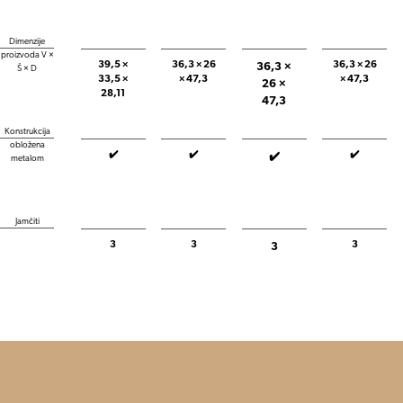
Dimenzije
proizvoda V ×
39,5 ×
36,3 × 26
36,3 × 26
36,3 ×
Š × D
33,5 ×
× 47,3
× 47,3
26 ×
28,11
47,3
Konstrukcija
obložena
✔️
✔️
✔️
✔️
metalom
Jamčiti
3
3
3
3