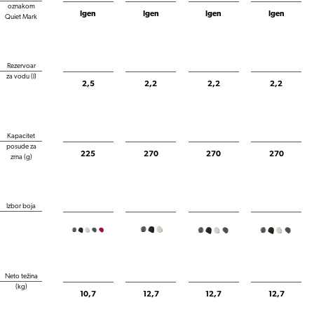
oznakom
Igen
Igen
Igen
Igen
Quiet Mark
Rezervoar
za vodu (l)
2,5
2,2
2,2
2,2
Kapacitet
posude za
225
270
270
270
zrna (g)
Izbor boja
Neto težina
(kg)
10,7
12,7
12,7
12,7