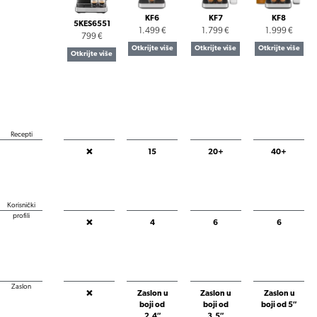
KF6
KF7
KF8
5KES6551
1.499 €
1.799 €
1.999 €
799 €
Otkrijte više
Otkrijte više
Otkrijte više
Otkrijte više
Recepti
❌
15
20+
40+
Korisnički
profili
❌
4
6
6
Zaslon
❌
Zaslon u
Zaslon u
Zaslon u
boji od
boji od
boji od 5″
2,4″
3,5″