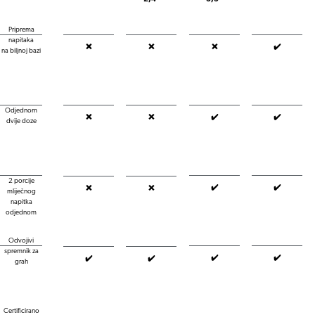
Priprema
napitaka
❌
❌
❌
✔️
na biljnoj bazi
Odjednom
❌
❌
✔️
✔️
dvije doze
2 porcije
✔️
✔️
❌
❌
mliječnog
napitka
odjednom
Odvojivi
spremnik za
✔️
✔️
✔️
✔️
grah
Certificirano