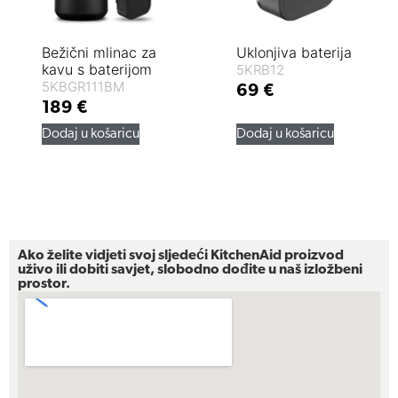
Bežični mlinac za
Uklonjiva baterija
kavu s baterijom
5KRB12
5KBGR111BM
69
€
189
€
Dodaj u košaricu
Dodaj u košaricu
Ako želite vidjeti svoj sljedeći KitchenAid proizvod
uživo ili dobiti savjet, slobodno dođite u naš izložbeni
prostor.