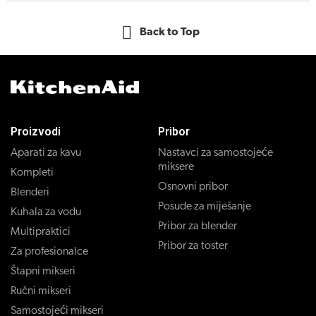
Back to Top
Proizvodi
Pribor
Aparati za kavu
Nastavci za samostojeće
miksere
Kompleti
Osnovni pribor
Blenderi
Posude za miješanje
Kuhala za vodu
Pribor za blender
Multipraktici
Pribor za toster
Za profesionalce
Štapni mikseri
Ručni mikseri
Samostojeći mikseri