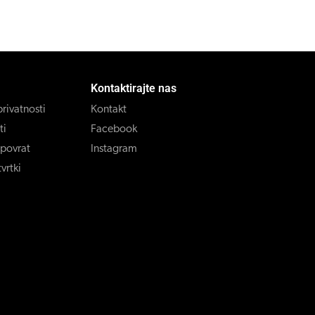
Kontaktirajte nas
privatnosti
Kontakt
ti
Facebook
 povrat
Instagram
vrtki