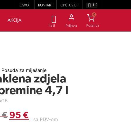
HR
OSVOJI
KONTAKT
OPĆI UVJETI
0
AKCIJA
Prijava
Traži
,
Posuda za miješanje
aklena zdjela
premine 4,7 l
5GB
9
€
95
€
sa PDV-om