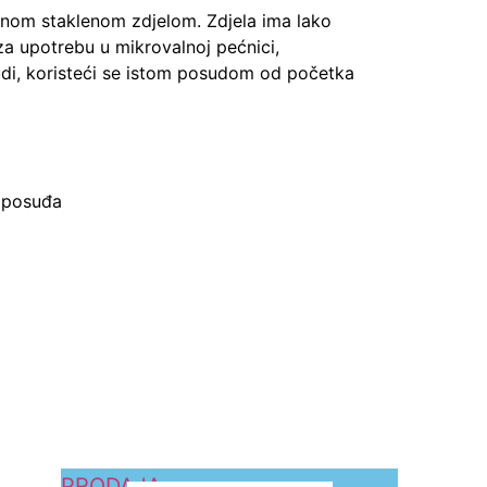
alnom
staklenom zdjelom.
Zdjela ima lako
za upotrebu u mikrovalnoj pećnici,
di, koristeći se istom
posudom od početka
i posuđa
PRODAJA