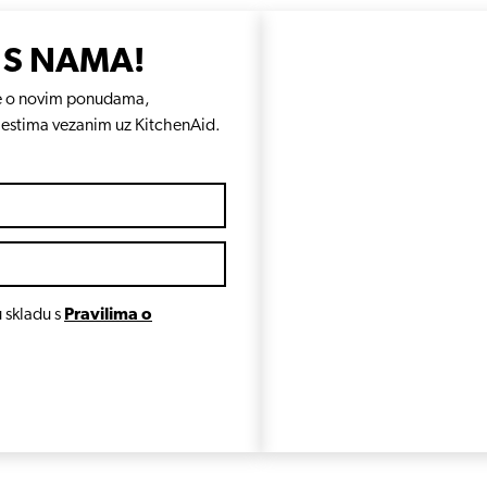
 S NAMA!
e se o novim ponudama,
jestima vezanim uz KitchenAid.
 skladu s
Pravilima o