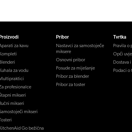
Proizvodi
Pribor
Tvrtka
Aparati za kavu
Nastavci za samostojeće
Pravila o 
miksere
Kompleti
Opći uvje
Osnovni pribor
Blenderi
Dostava i
Posude za miješanje
Kuhala za vodu
Podaci o t
Pribor za blender
Multipraktici
Pribor za toster
Za profesionalce
Štapni mikseri
Ručni mikseri
Samostojeći mikseri
Tosteri
KitchenAid Go bežična