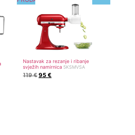
Nastavak za rezanje i ribanje
a
svježih namirnica
5KSMVSA
119
€
95
€