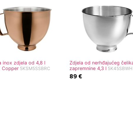
 inox zdjela od 4,8 l
Zdjela od nerhđajućeg čelik
t Copper
zapremnine 4,3 l
5KSM5SSBRC
5K45SBWH
89
€