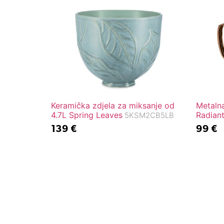
Keramička zdjela za miksanje od
Metalna
4.7L Spring Leaves
Radian
5KSM2CB5LB
139
€
99
€