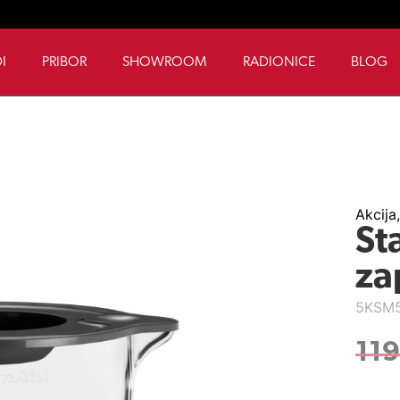
I
PRIBOR
SHOWROOM
RADIONICE
BLOG
Akcija
St
za
5KSM
11