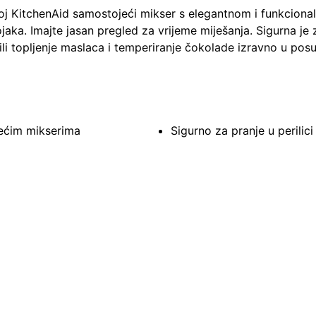
oj
KitchenAid samostojeći
mikser s elegantnom i funkcion
ojaka.
Imajte jasan pregled za vrijeme miješanja.
Sigurna je 
li topljenje maslaca i temperiranje
čokolade izravno u posu
jećim mikserima
Sigurno za pranje u perilic