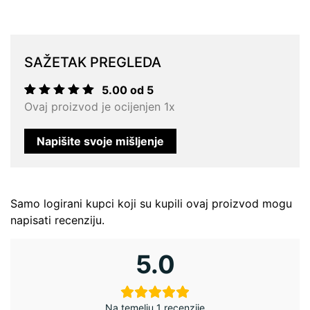
SAŽETAK PREGLEDA
5.00 od 5
Korisnička
1
Ovaj proizvod je ocijenjen 1x
ocjena:
5.00
od
ukupno 5
Napišite svoje mišljenje
(
korisnika)
Samo logirani kupci koji su kupili ovaj proizvod mogu
napisati recenziju.
5.0
Na temelju 1 recenzije