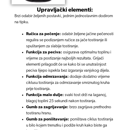
Upravljački elementi:
Brzi odabir željenih postavki, jednim jednostavnim
dodirom
na tipku.
Ručica za pečenje:
odabir željene jačine pečenosti
regulira se podizanjem ručice za jače tostiranje ili
spuštanjem za slabije tostiranje.
Funkcija za peciva:
osigurava optimalnu toplinu
i
vrijeme za postizanje najboljih rezultata. Grijaći
elementi prilagodit će se kako bi se unutrašnjost
peciva lijepo ispekla bez izgaranja vanjskog dijela.
Funkcija odmrzavanja:
dodaje dodatno vrijeme
ciklusu tostiranja za odmrzavanje smrznutog kruha
prije tostiranja.
Funkcija malo dulje:
svaki tost drži na laganoj,
blagoj toplini 25 sekundi nakon tostiranja.
Gumb za zagrijavanje:
brzo zagrijava prethodno
tostiranu hranu.
Gumb za poništavanje:
poništava ciklus tostiranja
u bilo kojem trenutku i podiže kruh kako biste ga