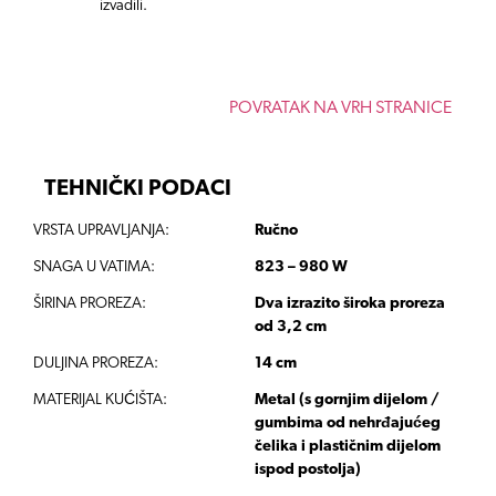
izvadili.
POVRATAK NA VRH STRANICE
TEHNIČKI PODACI
VRSTA UPRAVLJANJA
:
Ručno
SNAGA U VATIMA:
823 – 980 W
ŠIRINA PROREZA
:
Dva izrazito široka proreza
od 3,2 cm
DULJINA PROREZA:
14 cm
MATERIJAL KUĆIŠTA:
Metal (s gornjim dijelom /
gumbima od nehrđajućeg
čelika i plastičnim dijelom
ispod postolja)