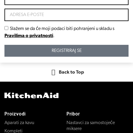
Slažem se da će moji podaci biti pohranjeni u skladu s
Pravilima o privatnosti
.
REGISTRIRAJ SE
Back to Top
Proizvodi
Pribor
Aparati za kavu
Nastavci za samostojeće
miksere
Kompleti