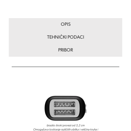
OPIS
TEHNIČKI PODACI
PRIBOR
Izrazito široki prorezi od 3,2 cm
Omogućava tostiranje različitih oblika i veličina kruha i