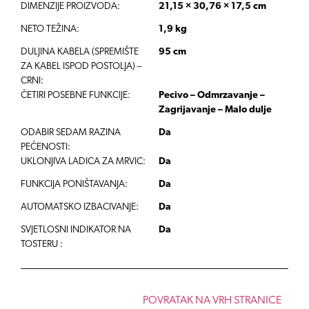
DIMENZIJE PROIZVODA:
21,15 × 30,76 × 17,5 cm
NETO TEŽINA:
1,9 kg
DULJINA KABELA (SPREMIŠTE
95 cm
ZA KABEL ISPOD POSTOLJA) –
CRNI:
ČETIRI POSEBNE FUNKCIJE:
Pecivo – Odmrzavanje –
Zagrijavanje – Malo dulje
ODABIR SEDAM RAZINA
Da
PEČENOSTI
:
UKLONJIVA LADICA ZA MRVIC:
Da
FUNKCIJA PONIŠTAVANJA:
Da
AUTOMATSKO IZBACIVANJE:
Da
SVJETLOSNI INDIKATOR NA
Da
TOSTERU
:
POVRATAK NA VRH STRANICE