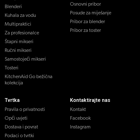
Osnovni pribor
Blenderi
Posude za miješanje
Kuhala za vodu
Pribor za blender
Multipraktici
Pribor za toster
Za profesionalce
Štapni mikseri
Ručni mikseri
Samostojeći mikseri
Tosteri
KitchenAid Go bežična
kolekcija
Tvrtka
Kontaktirajte nas
Pravila o privatnosti
Kontakt
Opći uvjeti
Facebook
Dostava i povrat
Instagram
Podaci o tvrtki