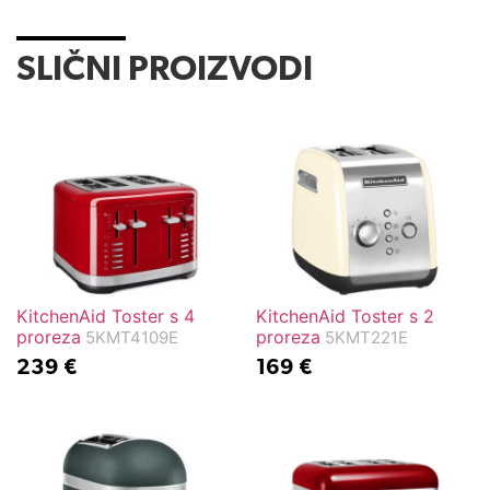
SLIČNI PROIZVODI
KitchenAid Toster s 4
KitchenAid Toster s 2
proreza
proreza
5KMT4109E
5KMT221E
239
€
169
€