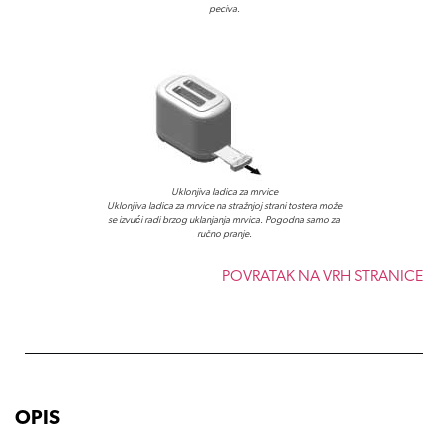
peciva.
Uklonjiva ladica za mrvice
Uklonjiva ladica za mrvice na stražnjoj strani tostera može
se izvući radi brzog uklanjanja mrvica. Pogodna samo za
ručno pranje.
POVRATAK NA VRH STRANICE
OPIS