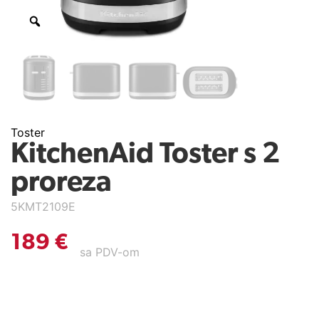
Toster
KitchenAid Toster s 2
proreza
5KMT2109E
189
€
sa PDV-om