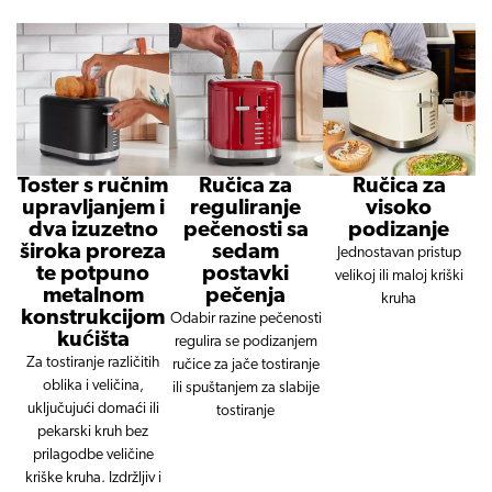
Toster s ručnim
Ručica za
Ručica za
upravljanjem i
reguliranje
visoko
dva izuzetno
pečenosti sa
podizanje
široka proreza
sedam
Jednostavan pristup
te potpuno
postavki
velikoj ili maloj kriški
metalnom
pečenja
kruha
konstrukcijom
Odabir razine pečenosti
kućišta
regulira se podizanjem
Za tostiranje različitih
ručice
za jače tostiranje
oblika i veličina,
ili spuštanjem za slabije
uključujući domaći
ili
tostiranje
pekarski kruh bez
prilagodbe veličine
kriške kruha.
Izdržljiv i