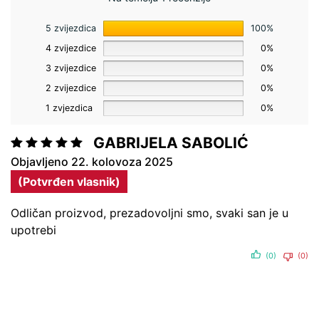
5 zvijezdica
100%
4 zvijezdice
0%
3 zvijezdice
0%
2 zvijezdice
0%
1 zvjezdica
0%
GABRIJELA SABOLIĆ
Ocjenjeno
22. kolovoza 2025
5
od 5
(Potvrđen vlasnik)
Odličan proizvod, prezadovoljni smo, svaki san je u
upotrebi
(0)
(0)