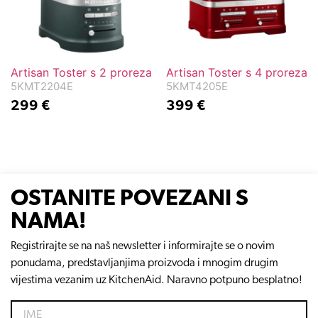
Artisan Toster s 2 proreza
Artisan Toster s 4 proreza
5KMT2204E
5KMT4205E
299
€
399
€
OSTANITE POVEZANI S
NAMA!
Registrirajte se na naš newsletter i informirajte se o novim
ponudama, predstavljanjima proizvoda i mnogim drugim
vijestima vezanim uz KitchenAid. Naravno potpuno besplatno!