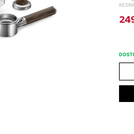
KESW
24
DOSTU