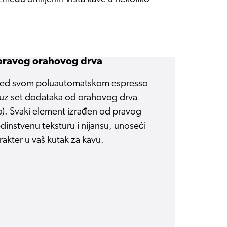
 pravog orahovog drva
gled svom poluautomatskom espresso
 uz set dodataka od orahovog drva
). Svaki element izrađen od pravog
dinstvenu teksturu i nijansu, unoseći
arakter u vaš kutak za kavu.