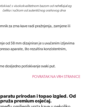
tiskivač s visokokvalitetnom bazom od nehrđajućeg
čelika i ručkom od autentičnog orahovog drva
mnik za zrna kave radi pražnjenja, zamjene ili
vanje od 58 mm dizajniran je s uvučenim izljevima
spresso aparate, što rezultira konzistentnim,
me dosljedno potiskivanje svaki put.
POVRATAK NA VRH STRANICE
aratu prirodan i topao izgled. Od
j pruža premium osjećaj.
između omiljenih vrsta kave u nekoliko