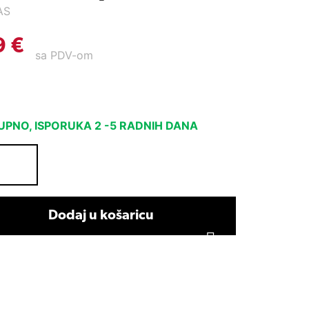
AS
9
€
sa PDV-om
PNO, ISPORUKA 2 -5 RADNIH DANA
Dodaj u košaricu