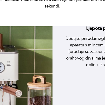
sekundi.
Ljepota
Dodajte prirodan iz
aparatu s mlincem
(prodaje se zasebno
orahovog drva ima je
toplinu i k