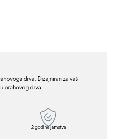
rahovoga drva. Dizajniran za vaš
iju orahovog drva.
2 godine jamstva