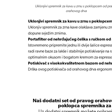
Uklonjivi spremnik za kavu u zrnu s poklopcem od pr
orahovog drva
Uklonjivi spremnik za kavu u zrnu s poklopc
Uklonjiv spremnik za zrna kave olakšava zamjenu zrna
dopune svježim zrnima.
Portafilter od nehrđajućeg čelika s ručkom o
Istovremeno pripremite jednu ili dvije šalice espres
radi ravne baze za lakše i stabilnije potiskivanje na
optimalnim okusom i bogatom kremom za espress
Potiskivač s visokokvalitetnom bazom od neh
Drška ovog potiskivača od orahovog drva ergonomski
Naš dodatni set od pravog orahov
poklopca spremnika za k
Uz dodatni spremnik možete pohraniti 