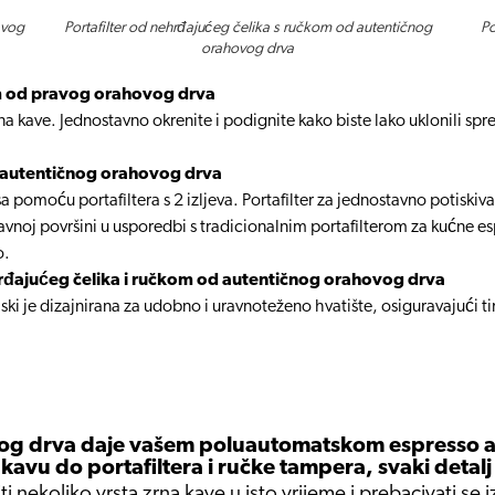
avog
Portafilter od nehrđajućeg čelika s ručkom od autentičnog
Po
orahovog drva
em od pravog orahovog drva
 kave. Jednostavno okrenite i podignite kako biste lako uklonili spre
d autentičnog orahovog drva
sa pomoću portafiltera s 2 izljeva. Portafilter za jednostavno potiski
 ravnoj površini u usporedbi s tradicionalnim portafilterom za kućne e
o.
rđajućeg čelika i ručkom od autentičnog orahovog drva
 je dizajnirana za udobno i uravnoteženo hvatište, osiguravajući ti
og drva daje vašem poluautomatskom espresso ap
avu do portafiltera i ručke tampera, svaki detal
nekoliko vrsta zrna kave u isto vrijeme i prebacivati se 