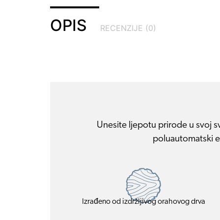
OPIS
RECENZIJE (0)
Unesite ljepotu prirode u svoj 
poluautomatski es
Izrađeno od izdržljivog orahovog drva