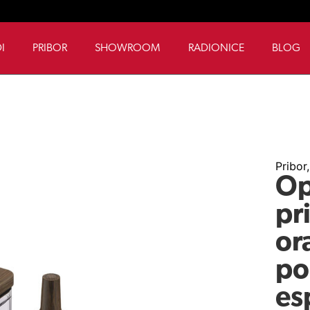
I
PRIBOR
SHOWROOM
RADIONICE
BLOG
Pribor
Op
pr
or
po
es