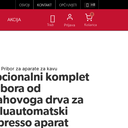
HR
OSVOJI
KONTAKT
OPĆI UVJETI
0
AKCIJA
Prijava
Traži
,
Pribor za aparate za kavu
cionalni komplet
ibora od
ahovoga drva za
luautomatski
presso aparat