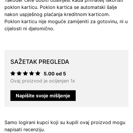
Također ćete dobiti obavijest kada primatelj iskoristi
poklon karticu. Poklon kartica se automatski šalje
nakon uspješnog plaćanja kreditnom karticom.
Poklon karticu nije moguće zamijeniti za gotovinu, ni u
cijelosti ni djelomično.
SAŽETAK PREGLEDA
5.00 od 5
Korisnička
1
Ovaj proizvod je ocijenjen 1x
ocjena:
5.00
od
ukupno 5
Napišite svoje mišljenje
(
korisnika)
Samo logirani kupci koji su kupili ovaj proizvod mogu
napisati recenziju.