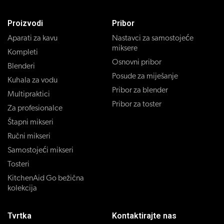
Proizvodi
Pribor
Aparati za kavu
Nastavci za samostojeće
miksere
Kompleti
Osnovni pribor
Blenderi
Posude za miješanje
Kuhala za vodu
Pribor za blender
Multipraktici
Pribor za toster
Za profesionalce
Štapni mikseri
Ručni mikseri
Samostojeći mikseri
Tosteri
KitchenAid Go bežična
kolekcija
Tvrtka
Kontaktirajte nas