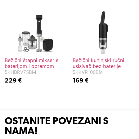
Bežični štapni mikser s
Bežični kuhinjski ručni
baterijom i opremom
usisivač bez baterije
5KHBRV75BM
5KKVR100BM
229
€
169
€
OSTANITE POVEZANI S
NAMA!