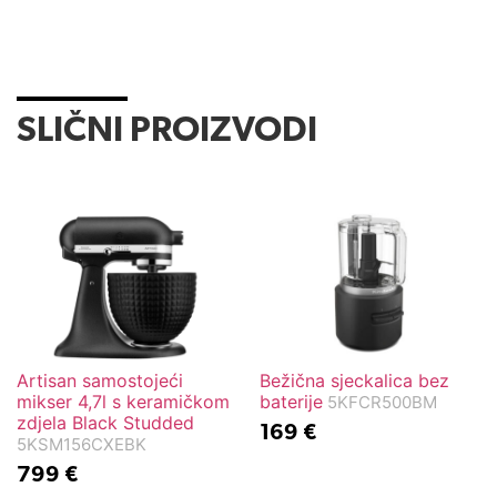
SLIČNI PROIZVODI
Artisan samostojeći
Bežična sjeckalica bez
mikser 4,7l s keramičkom
baterije
5KFCR500BM
zdjela Black Studded
169
€
5KSM156CXEBK
799
€