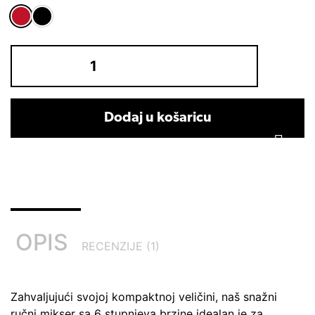
Dodaj u košaricu
OPIS
RECENZIJE (1)
Zahvaljujući svojoj kompaktnoj veličini, naš snažni
ručni mikser sa 6 stupnjeva brzine idealan je za