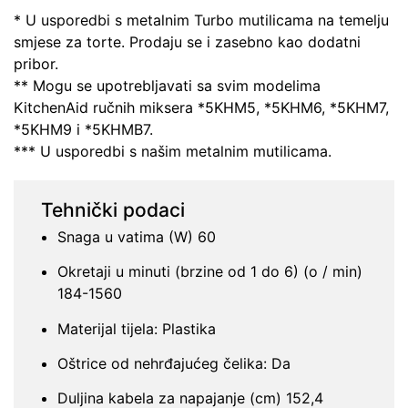
* U usporedbi s metalnim Turbo mutilicama na temelju
smjese za torte. Prodaju se i zasebno kao dodatni
pribor.
** Mogu se upotrebljavati sa svim modelima
KitchenAid ručnih miksera *5KHM5, *5KHM6, *5KHM7,
*5KHM9 i *5KHMB7.
*** U usporedbi s našim metalnim mutilicama.
Tehnički podaci
Snaga u vatima (W) 60
Okretaji u minuti (brzine od 1 do 6) (o / min)
184-1560
Materijal tijela: Plastika
Oštrice od nehrđajućeg čelika: Da
Duljina kabela za napajanje (cm) 152,4