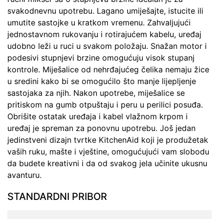
svakodnevnu upotrebu. Lagano umiješajte, istucite ili
umutite sastojke u kratkom vremenu. Zahvaljujući
jednostavnom rukovanju i rotirajućem kabelu, uređaj
udobno leži u ruci u svakom položaju. Snažan motor i
podesivi stupnjevi brzine omogućuju visok stupanj
kontrole. Miješalice od nehrđajućeg čelika nemaju žice
u sredini kako bi se omogućilo što manje lijepljenje
sastojaka za njih. Nakon upotrebe, miješalice se
pritiskom na gumb otpuštaju i peru u perilici posuđa.
Obrišite ostatak uređaja i kabel vlažnom krpom i
uređaj je spreman za ponovnu upotrebu. Još jedan
jedinstveni dizajn tvrtke KitchenAid koji je produžetak
vaših ruku, mašte i vještine, omogućujući vam slobodu
da budete kreativni i da od svakog jela učinite ukusnu
avanturu.
STANDARDNI PRIBOR