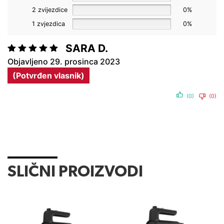
2 zvijezdice
0%
1 zvjezdica
0%
SARA D.
Ocjenjeno
29. prosinca 2023
5
od 5
(Potvrđen vlasnik)
(0)
(0)
SLIČNI PROIZVODI