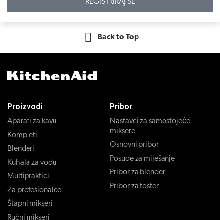
REGISTRIRAJ SE
Back to Top
Proizvodi
Pribor
Aparati za kavu
Nastavci za samostojeće
miksere
Kompleti
Osnovni pribor
Blenderi
Posude za miješanje
Kuhala za vodu
Pribor za blender
Multipraktici
Pribor za toster
Za profesionalce
Štapni mikseri
Ručni mikseri