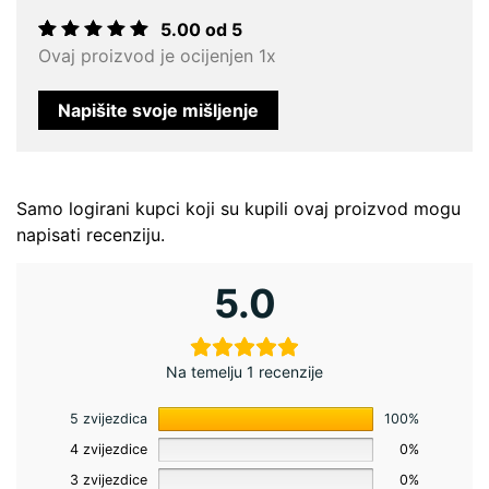
5.00 od 5
Korisnička
1
Ovaj proizvod je ocijenjen 1x
ocjena:
5.00
od
ukupno 5
Napišite svoje mišljenje
(
korisnika)
Samo logirani kupci koji su kupili ovaj proizvod mogu
napisati recenziju.
5.0
Na temelju 1 recenzije
5 zvijezdica
100%
4 zvijezdice
0%
3 zvijezdice
0%