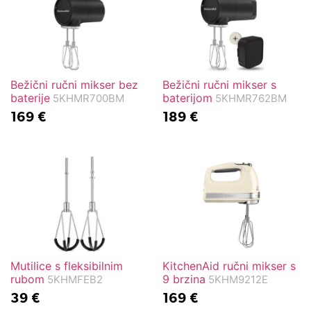
Bežični ručni mikser bez
Bežični ručni mikser s
baterije
baterijom
5KHMR700BM
5KHMR762BM
169
€
189
€
Mutilice s fleksibilnim
KitchenAid ručni mikser s
rubom
9 brzina
5KHMFEB2
5KHM9212E
39
€
169
€