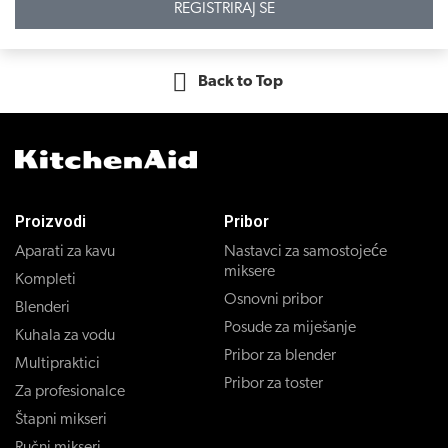
REGISTRIRAJ SE
Back to Top
Proizvodi
Pribor
Aparati za kavu
Nastavci za samostojeće
miksere
Kompleti
Osnovni pribor
Blenderi
Posude za miješanje
Kuhala za vodu
Pribor za blender
Multipraktici
Pribor za toster
Za profesionalce
Štapni mikseri