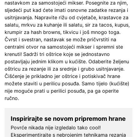
nastavkom za samostojeći mikser. Posegnite za njim,
sljedeći put kad ćete imati osnovne zadatke rezanja i
usitnjavanja. Napravite rižu od cvjetače, krastavce za
salatu, mrkvu za kuhanje ili salatu, sir za tacos, kupus,
krumpir za hash browns, tikvicu i još mnogo toga.
Čvrst i svestran, nastavak se može pričvrstiti na
centralni otvor na samostojeći mikser i spremni ste
krenuti! Sadrži tri oštrice koje se jednostavno
postavljaju jednim klikom u kućište. Odaberite željenu
oštricu za rezanje ili za srednje i grubo usitnjavanje.
Čišćenje je prikladno jer oštrice i potiskivač hrane
možete staviti u perilicu posuđa. Samo tijelo (kućište)
nije moguće prati u perilici posuđa, pa ga operite
ručno.
Inspirirajte se novom pripremom hrane
Povrće nikada nije izgledalo tako cool!
Eksperimentirajte s nebrojenim tehnikama rezanja