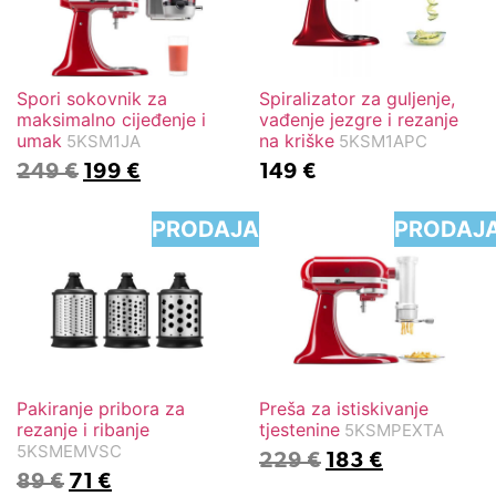
Spori sokovnik za
Spiralizator za guljenje,
maksimalno cijeđenje i
vađenje jezgre i rezanje
umak
na kriške
5KSM1JA
5KSM1APC
249
€
199
€
149
€
PRODAJA
PRODAJ
Pakiranje pribora za
Preša za istiskivanje
rezanje i ribanje
tjestenine
5KSMPEXTA
5KSMEMVSC
229
€
183
€
89
€
71
€