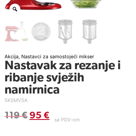
Akcija
,
Nastavci za samostojeći mikser
Nastavak za rezanje i
ribanje svježih
namirnica
5KSMVSA
119
€
95
€
sa PDV-om