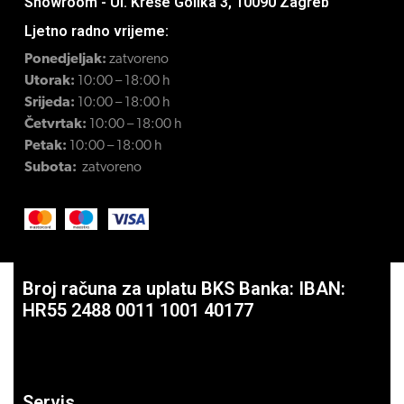
Showroom - Ul. Kreše Golika 3, 10090 Zagreb
Ljetno radno vrijeme:
Ponedjeljak:
zatvoreno
Utorak:
10:00 – 18:00 h
Srijeda:
10:00 – 18:00 h
Četvrtak:
10:00 – 18:00 h
Petak:
10:00 – 18:00 h
Subota:
zatvoreno
Broj računa za uplatu BKS Banka: IBAN:
HR55 2488 0011 1001 40177
Servis