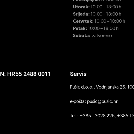
Ponedjeljak:
zatvoreno
Utorak:
10:00 – 18:00 h
Srijeda:
10:00 – 18:00 h
Četvrtak:
10:00 – 18:00 h
Petak:
10:00 – 18:00 h
Subota:
zatvoreno
AN: HR55 2488 0011
Servis
Pušić d.o.o., Vodnjanska 26, 1
e-pošta: pusic@pusic.hr
Tel.: +385 1 3028 226, +385 1