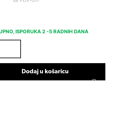
sa PDV-om
PNO, ISPORUKA 2 -5 RADNIH DANA
Dodaj u košaricu