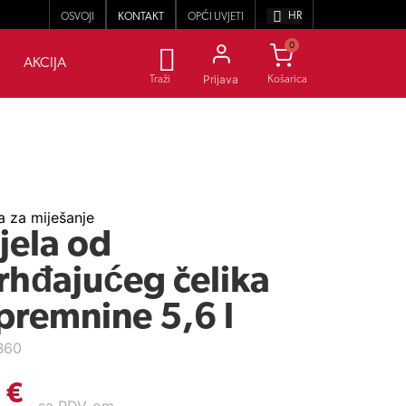
HR
OSVOJI
KONTAKT
OPĆI UVJETI
0
AKCIJA
Prijava
Traži
 za miješanje
jela od
rhđajućeg čelika
premnine 5,6 l
B60
9
€