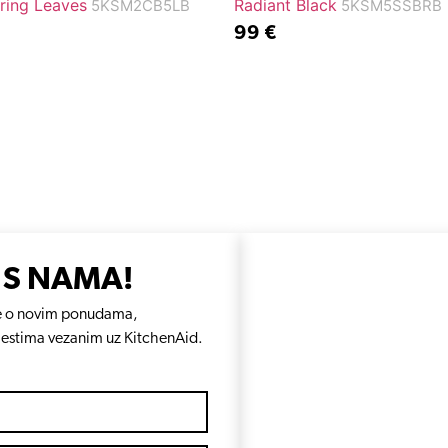
ring Leaves
Radiant Black
5KSM2CB5LB
5KSM5SSBRB
99
€
 S NAMA!
e se o novim ponudama,
jestima vezanim uz KitchenAid.