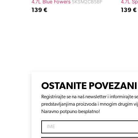
4.7L Blue Fowers
4.7L Sp
5KSM2CB5BF
139
€
139
€
OSTANITE POVEZANI
Registrirajte se na naš newsletter i informirajt
predstavljanjima proizvoda i mnogim drugim vi
Naravno potpuno besplatno!