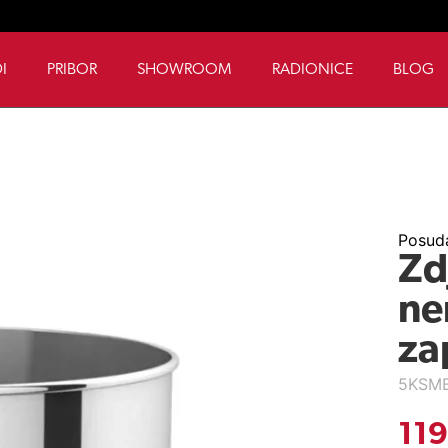
I
PRIBOR
SHOWROOM
RADIONICE
BLOG
Posuda
Zd
ne
za
5KSM
11