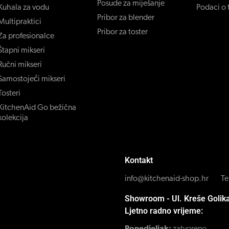
Posude za miješanje
Kuhala za vodu
Podaci o t
Pribor za blender
Multipraktici
Pribor za toster
Za profesionalce
Štapni mikseri
Ručni mikseri
Samostojeći mikseri
Tosteri
KitchenAid Go bežična
kolekcija
Kontakt
info@kitchenaid-shop.hr
Te
Showroom - Ul. Kreše Golik
Ljetno radno vrijeme: