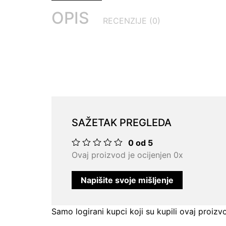
OPIS
RECENZIJE (0)
SAŽETAK PREGLEDA
0 od 5
Ocjenjeno
Ovaj proizvod je ocijenjen 0x
0
od
5
Napišite svoje mišljenje
Samo logirani kupci koji su kupili ovaj proizv