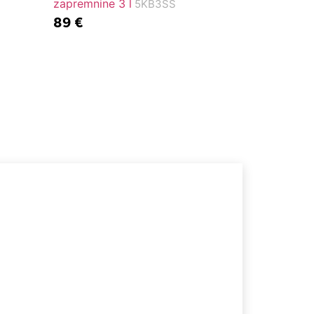
zapremnine 3 l
5KB3SS
89
€