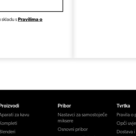
 skladu s
Pravilima o
Proizvodi
Pribor
Tvrtka
Aparati za kavu
Nastavci za samostojeće
Pravila o 
miksere
Kompleti
Opći uvje
Osnovni pribor
Blenderi
Dostava i