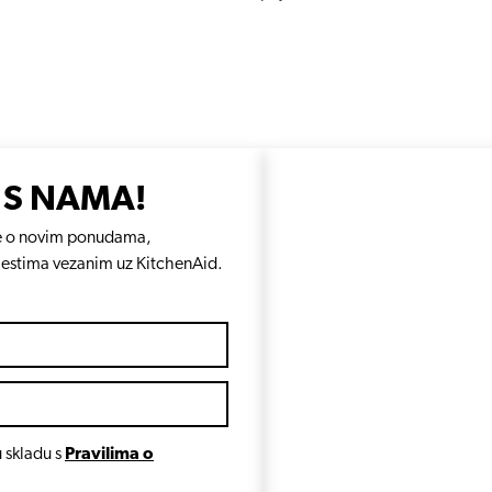
 S NAMA!
e se o novim ponudama,
jestima vezanim uz KitchenAid.
 skladu s
Pravilima o