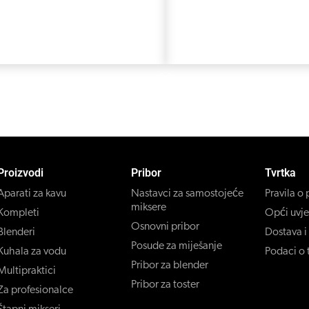
Proizvodi
Pribor
Tvrtka
Aparati za kavu
Nastavci za samostojeće
Pravila o 
miksere
Kompleti
Opći uvje
Osnovni pribor
Blenderi
Dostava i
Posude za miješanje
Kuhala za vodu
Podaci o t
Pribor za blender
Multipraktici
Pribor za toster
Za profesionalce