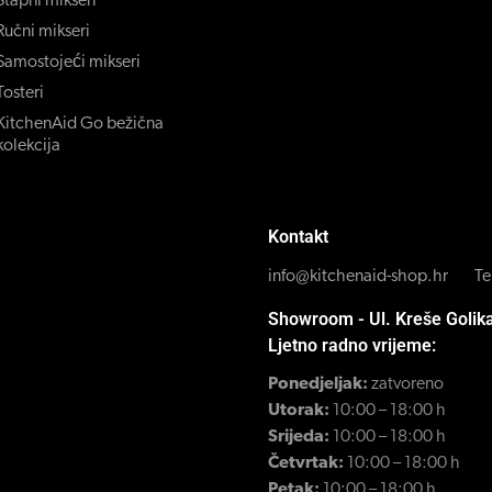
Štapni mikseri
Ručni mikseri
Samostojeći mikseri
Tosteri
KitchenAid Go bežična
kolekcija
Kontakt
info@kitchenaid-shop.hr
Te
Showroom - Ul. Kreše Golik
Ljetno radno vrijeme:
Ponedjeljak:
zatvoreno
Utorak:
10:00 – 18:00 h
Srijeda:
10:00 – 18:00 h
Četvrtak:
10:00 – 18:00 h
Petak:
10:00 – 18:00 h