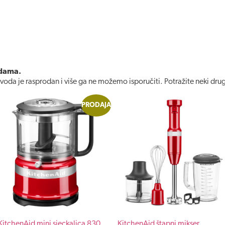
udama.
voda je rasprodan i više ga ne možemo isporučiti. Potražite neki dru
PRODAJA
KitchenAid mini sjeckalica 830
KitchenAid štapni mikser