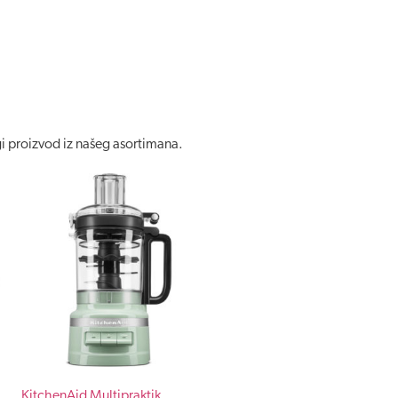
gi proizvod iz našeg asortimana.
KitchenAid Multipraktik