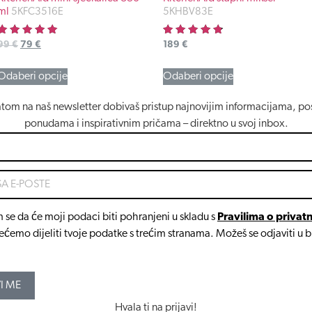
ml
5KFC3516E
5KHBV83E
Ocjenjeno
Ocjenjeno
99
€
79
€
189
€
4.90
4.73
od 5
od 5
Odaberi opcije
Odaberi opcije
atom na naš newsletter dobivaš pristup najnovijim informacijama, p
ponudama i inspirativnim pričama – direktno u svoj inbox.
 se da će moji podaci biti pohranjeni u skladu s
Pravilima o privatn
ćemo dijeliti tvoje podatke s trećim stranama. Možeš se odjaviti u 
VI ME
Hvala ti na prijavi!