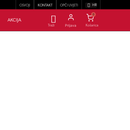
HR
OSVOJI
KONTAKT
OPĆI UVJETI
0
AKCIJA
Prijava
Traži