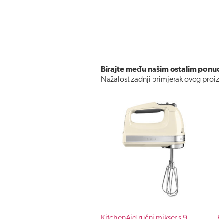
Birajte među našim ostalim pon
Nažalost zadnji primjerak ovog proiz
KitchenAid ručni mikser s 9