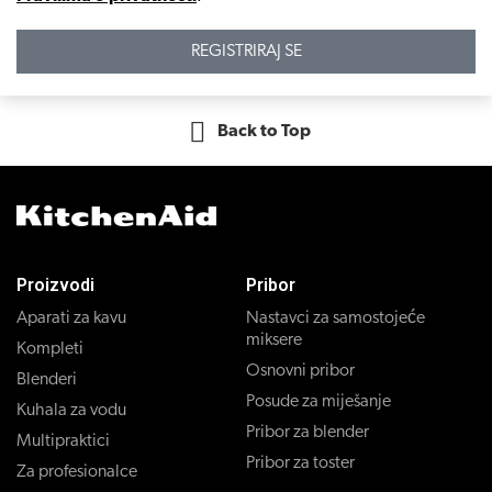
REGISTRIRAJ SE
Back to Top
Proizvodi
Pribor
Aparati za kavu
Nastavci za samostojeće
miksere
Kompleti
Osnovni pribor
Blenderi
Posude za miješanje
Kuhala za vodu
Pribor za blender
Multipraktici
Pribor za toster
Za profesionalce