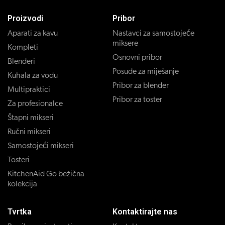
Proizvodi
Pribor
Aparati za kavu
Nastavci za samostojeće
miksere
Kompleti
Osnovni pribor
Blenderi
Posude za miješanje
Kuhala za vodu
Pribor za blender
Multipraktici
Pribor za toster
Za profesionalce
Štapni mikseri
Ručni mikseri
Samostojeći mikseri
Tosteri
KitchenAid Go bežična
kolekcija
Tvrtka
Kontaktirajte nas