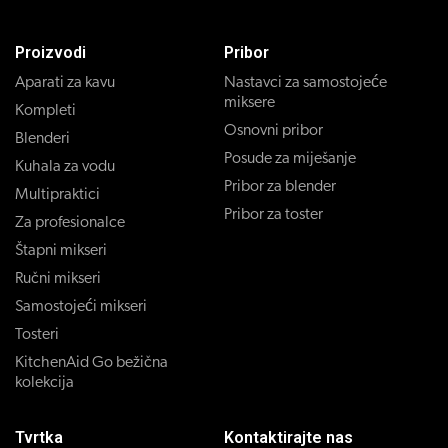
Proizvodi
Pribor
Aparati za kavu
Nastavci za samostojeće
miksere
Kompleti
Osnovni pribor
Blenderi
Posude za miješanje
Kuhala za vodu
Pribor za blender
Multipraktici
Pribor za toster
Za profesionalce
Štapni mikseri
Ručni mikseri
Samostojeći mikseri
Tosteri
KitchenAid Go bežična
kolekcija
Tvrtka
Kontaktirajte nas