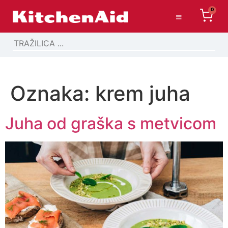
0
Oznaka:
krem juha
Juha od graška s metvicom