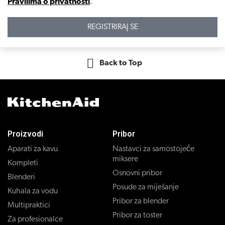
Pravilima o privatnosti
.
REGISTRIRAJ SE
Back to Top
Proizvodi
Pribor
Aparati za kavu
Nastavci za samostojeće
miksere
Kompleti
Osnovni pribor
Blenderi
Posude za miješanje
Kuhala za vodu
Pribor za blender
Multipraktici
Pribor za toster
Za profesionalce