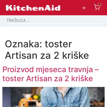
0
Oznaka:
toster
Artisan za 2 kriške
Proizvod mjeseca travnja –
toster Artisan za 2 kriške