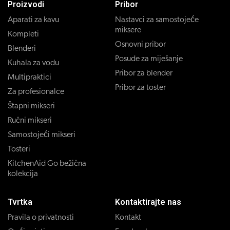
Proizvodi
Pribor
Aparati za kavu
Nastavci za samostojeće
miksere
Kompleti
Osnovni pribor
Blenderi
Posude za miješanje
Kuhala za vodu
Pribor za blender
Multipraktici
Pribor za toster
Za profesionalce
Štapni mikseri
Ručni mikseri
Samostojeći mikseri
Tosteri
KitchenAid Go bežična
kolekcija
Tvrtka
Kontaktirajte nas
Pravila o privatnosti
Kontakt