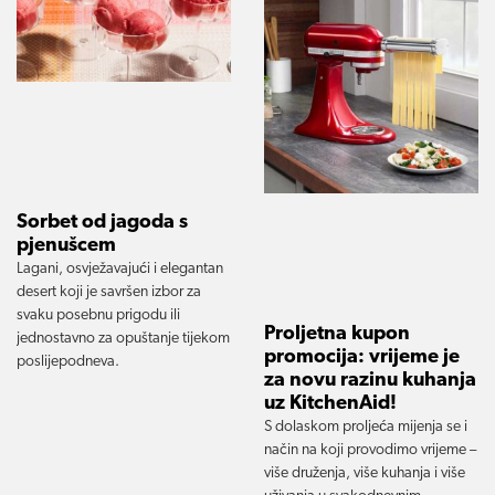
Sorbet od jagoda s
pjenušcem
Lagani, osvježavajući i elegantan
desert koji je savršen izbor za
svaku posebnu prigodu ili
Proljetna kupon
jednostavno za opuštanje tijekom
promocija: vrijeme je
poslijepodneva.
za novu razinu kuhanja
uz KitchenAid!
S dolaskom proljeća mijenja se i
način na koji provodimo vrijeme –
više druženja, više kuhanja i više