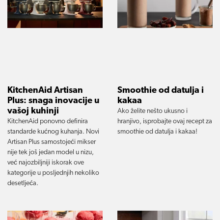
KitchenAid Artisan
Smoothie od datulja i
Plus: snaga inovacije u
kakaa
vašoj kuhinji
Ako želite nešto ukusno i
KitchenAid ponovno definira
hranjivo, isprobajte ovaj recept za
standarde kućnog kuhanja. Novi
smoothie od datulja i kakaa!
Artisan Plus samostojeći mikser
nije tek još jedan model u nizu,
već najozbiljniji iskorak ove
kategorije u posljednjih nekoliko
desetljeća.