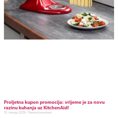
Proljetna kupon promocija: vrijeme je za novu
razinu kuhanja uz KitchenAid!
10. travnja 2026
Nema komentara