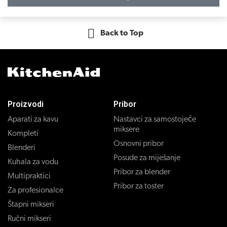
Back to Top
Proizvodi
Pribor
Aparati za kavu
Nastavci za samostojeće
miksere
Kompleti
Osnovni pribor
Blenderi
Posude za miješanje
Kuhala za vodu
Pribor za blender
Multipraktici
Pribor za toster
Za profesionalce
Štapni mikseri
Ručni mikseri