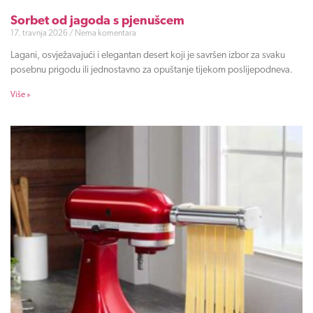
Sorbet od jagoda s pjenušcem
17. travnja 2026
Nema komentara
Lagani, osvježavajući i elegantan desert koji je savršen izbor za svaku
posebnu prigodu ili jednostavno za opuštanje tijekom poslijepodneva.
Više »