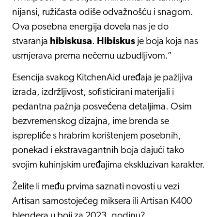
nijansi, ružičasta odiše odvažnošću i snagom.
Ova posebna energija dovela nas je do
stvaranja
hibiskusa
.
Hibiskus
je boja koja nas
usmjerava prema nečemu uzbudljivom.”
Esencija svakog KitchenAid uređaja je pažljiva
izrada, izdržljivost, sofisticirani materijali i
pedantna pažnja posvećena detaljima. Osim
bezvremenskog dizajna, ime brenda se
isprepliće s hrabrim korištenjem posebnih,
ponekad i ekstravagantnih boja dajući tako
svojim kuhinjskim uređajima ekskluzivan karakter.
Želite li među prvima saznati novosti u vezi
Artisan samostojećeg miksera ili Artisan K400
blendera u boji za 2023. godinu?