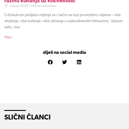
razinu kuhanja uz KitchenAid!
10. travnja 2026
Nema komentara
S dolaskom proljeća mijenja se i način na koji provodimo vrijeme – više
druženja, više kuhanja i više uživanja u svakodnevnim trenucima. Upravo
zato, ovo
Više »
dijeli na social media
SLIČNI ČLANCI