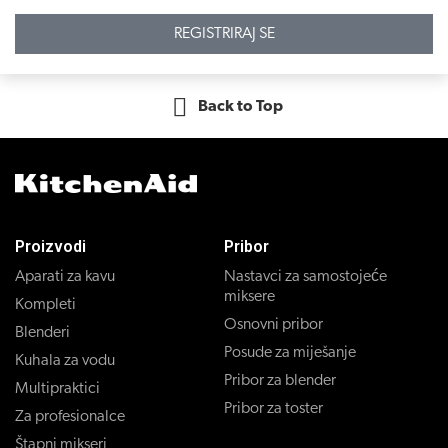
REGISTRIRAJ SE
Back to Top
Proizvodi
Pribor
Aparati za kavu
Nastavci za samostojeće
miksere
Kompleti
Osnovni pribor
Blenderi
Posude za miješanje
Kuhala za vodu
Pribor za blender
Multipraktici
Pribor za toster
Za profesionalce
Štapni mikseri