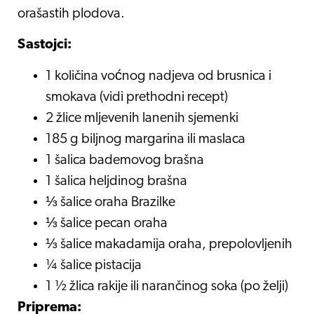
orašastih plodova.
Sastojci:
1 količina voćnog nadjeva od brusnica i
smokava (vidi prethodni recept)
2 žlice mljevenih lanenih sjemenki
185 g biljnog margarina ili maslaca
1 šalica bademovog brašna
1 šalica heljdinog brašna
⅓ šalice oraha Brazilke
⅓ šalice pecan oraha
⅓ šalice makadamija oraha, prepolovljenih
¼ šalice pistacija
1 ½ žlica rakije ili narančinog soka (po želji)
Priprema: