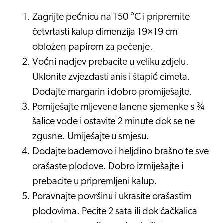
Zagrijte pećnicu na 150 °C i pripremite
četvrtasti kalup dimenzija 19×19 cm
obložen papirom za pečenje.
Voćni nadjev prebacite u veliku zdjelu.
Uklonite zvjezdasti anis i štapić cimeta.
Dodajte margarin i dobro promiješajte.
Pomiješajte mljevene lanene sjemenke s ¾
šalice vode i ostavite 2 minute dok se ne
zgusne. Umiješajte u smjesu.
Dodajte bademovo i heljdino brašno te sve
orašaste plodove. Dobro izmiješajte i
prebacite u pripremljeni kalup.
Poravnajte površinu i ukrasite orašastim
plodovima. Pecite 2 sata ili dok čačkalica