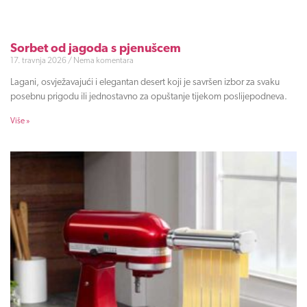
Sorbet od jagoda s pjenušcem
17. travnja 2026
Nema komentara
Lagani, osvježavajući i elegantan desert koji je savršen izbor za svaku
posebnu prigodu ili jednostavno za opuštanje tijekom poslijepodneva.
Više »