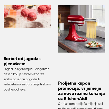
Sorbet od jagoda s
pjenušcem
Lagani, osvježavajući i elegantan
desert koji je savršen izbor za
svaku posebnu prigodu ili
Proljetna kupon
jednostavno za opuštanje tijekom
promocija: vrijeme je
poslijepodneva.
za novu razinu kuhanja
uz KitchenAid!
S dolaskom proljeća mijenja se i