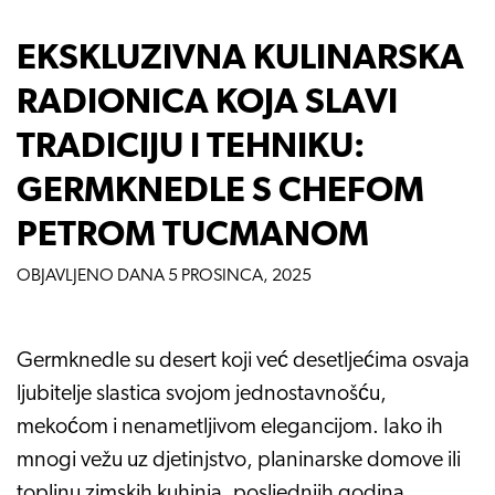
EKSKLUZIVNA KULINARSKA
RADIONICA KOJA SLAVI
TRADICIJU I TEHNIKU:
GERMKNEDLE S CHEFOM
PETROM TUCMANOM
OBJAVLJENO DANA
5 PROSINCA, 2025
Germknedle su desert koji već desetljećima osvaja
ljubitelje slastica svojom jednostavnošću,
mekoćom i nenametljivom elegancijom. Iako ih
mnogi vežu uz djetinjstvo, planinarske domove ili
toplinu zimskih kuhinja, posljednjih godina