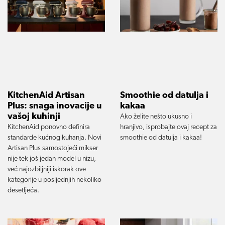
KitchenAid Artisan
Smoothie od datulja i
Plus: snaga inovacije u
kakaa
vašoj kuhinji
Ako želite nešto ukusno i
KitchenAid ponovno definira
hranjivo, isprobajte ovaj recept za
standarde kućnog kuhanja. Novi
smoothie od datulja i kakaa!
Artisan Plus samostojeći mikser
nije tek još jedan model u nizu,
već najozbiljniji iskorak ove
kategorije u posljednjih nekoliko
desetljeća.