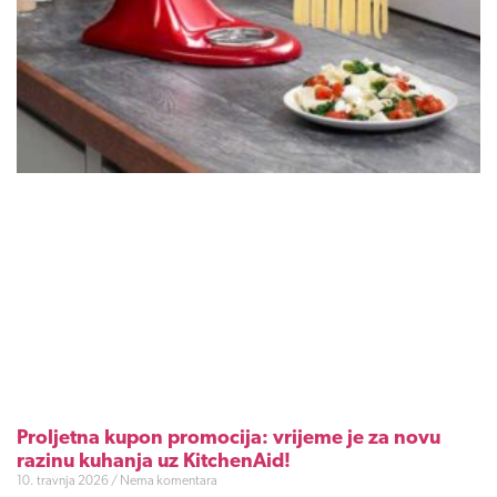
Proljetna kupon promocija: vrijeme je za novu
razinu kuhanja uz KitchenAid!
10. travnja 2026
Nema komentara