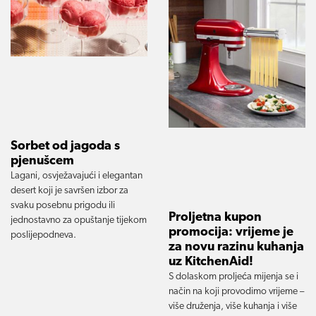
Sorbet od jagoda s
pjenušcem
Lagani, osvježavajući i elegantan
desert koji je savršen izbor za
svaku posebnu prigodu ili
Proljetna kupon
jednostavno za opuštanje tijekom
promocija: vrijeme je
poslijepodneva.
za novu razinu kuhanja
uz KitchenAid!
S dolaskom proljeća mijenja se i
način na koji provodimo vrijeme –
više druženja, više kuhanja i više