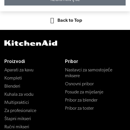
Back to Top
Proizvodi
Pribor
Aparati za kavu
Nastavci za samostojeće
miksere
Kompleti
Osnovni pribor
Blenderi
Posude za miješanje
Kuhala za vodu
Pribor za blender
Multipraktici
Pribor za toster
Za profesionalce
Štapni mikseri
Ručni mikseri