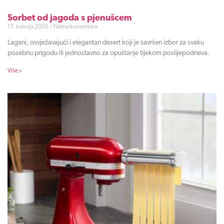
Sorbet od jagoda s pjenušcem
17. travnja 2026
Nema komentara
Lagani, osvježavajući i elegantan desert koji je savršen izbor za svaku
posebnu prigodu ili jednostavno za opuštanje tijekom poslijepodneva.
Više »