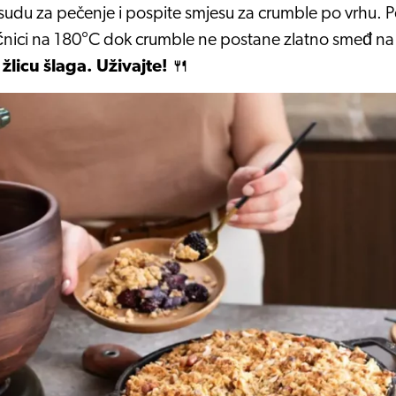
osudu za pečenje i pospite smjesu za crumble po vrhu. P
ćnici na 180°C dok crumble ne postane zlatno smeđ na
 žlicu šlaga. Uživajte!
🍴