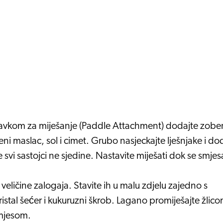
tavkom za miješanje (Paddle Attachment) dodajte zobe
eni maslac, sol i cimet. Grubo nasjeckajte lješnjake i do
se svi sastojci ne sjedine. Nastavite miješati dok se smje
veličine zalogaja. Stavite ih u malu zdjelu zajedno s
ristal šećer i kukuruzni škrob. Lagano promiješajte žlic
smjesom.