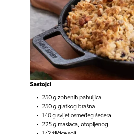
Sastojci
250 g zobenih pahuljica
250 g glatkog brašna
140 g svijetlosmeđeg šećera
225 g maslaca, otopljenog
1/2 žličice soli