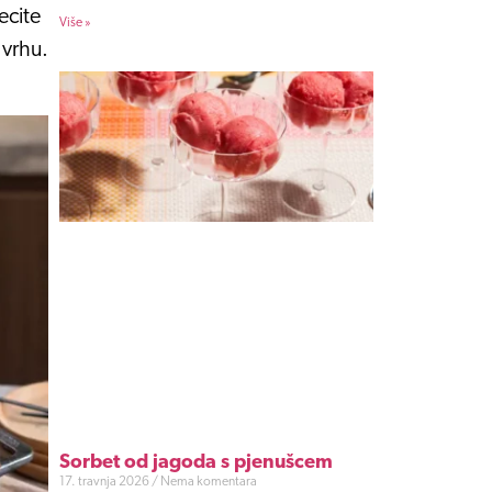
ecite
Više »
 vrhu.
Sorbet od jagoda s pjenušcem
17. travnja 2026
Nema komentara