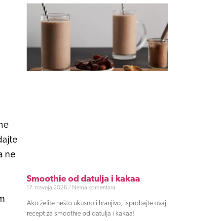
ne
dajte
sa ne
Smoothie od datulja i kakaa
17. travnja 2026
Nema komentara
om
Ako želite nešto ukusno i hranjivo, isprobajte ovaj
recept za smoothie od datulja i kakaa!