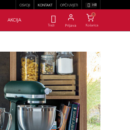
HR
OSVOJI
KONTAKT
OPĆI UVJETI
0
AKCIJA
Prijava
Traži