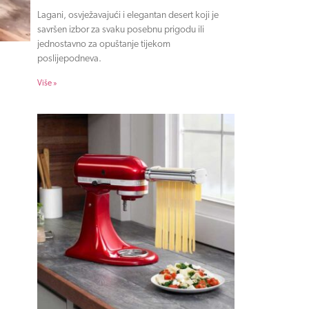
Lagani, osvježavajući i elegantan desert koji je
savršen izbor za svaku posebnu prigodu ili
jednostavno za opuštanje tijekom
poslijepodneva.
Više »