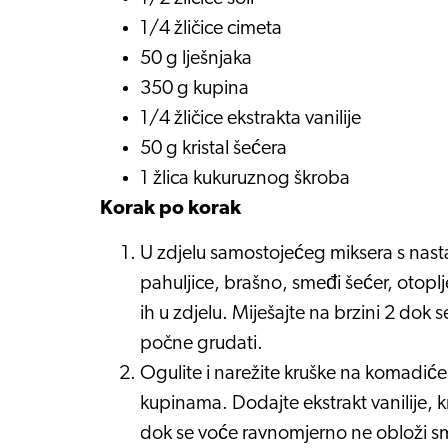
1/4 žličice cimeta
50 g lješnjaka
350 g kupina
1/4 žličice ekstrakta vanilije
50 g kristal šećera
1 žlica kukuruznog škroba
Korak po korak
U zdjelu samostojećeg miksera s nas
pahuljice, brašno, smeđi šećer, otoplj
ih u zdjelu. Miješajte na brzini 2 dok 
počne grudati.
Ogulite i narežite kruške na komadiće 
kupinama. Dodajte ekstrakt vanilije, k
dok se voće ravnomjerno ne obloži 