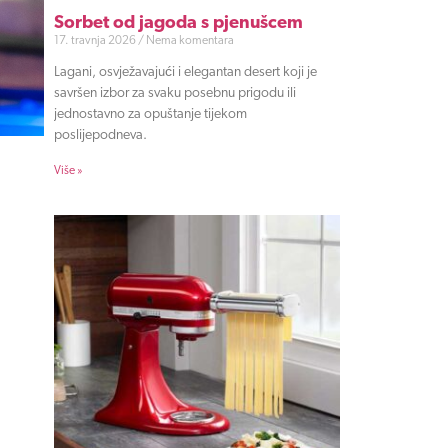
Sorbet od jagoda s pjenušcem
17. travnja 2026
Nema komentara
Lagani, osvježavajući i elegantan desert koji je
savršen izbor za svaku posebnu prigodu ili
jednostavno za opuštanje tijekom
poslijepodneva.
Više »