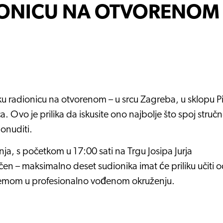
IONICU NA OTVORENOM
sku radionicu na otvorenom – u srcu Zagreba, u sklopu P
. Ovo je prilika da iskusite ono najbolje što spoj stručn
onuditi.
nja, s početkom u 17:00 sati na Trgu Josipa Jurja
čen – maksimalno deset sudionika imat će priliku učiti 
opremom u profesionalno vođenom okruženju.