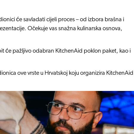
onici će savladati cijeli proces – od izbora brašna i
prezentacije. Očekuje vas snažna kulinarska osnova,
it će pažljivo odabran KitchenAid poklon paket, kao i
ionica ove vrste u Hrvatskoj koju organizira KitchenAid 