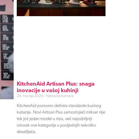
KitchenAid Artisan Plus: snaga
inovacije u vašoj kuhinji
24. travnja 2026
Nema komentara
KitchenAid ponovno definira standarde kućnog
kuhanja. Novi Artisan Plus samostojeći mikser nije
tek još jedan model u nizu, već najozbiljniji
iskorak ove kategorije u posljednjih nekoliko
desetljeća.