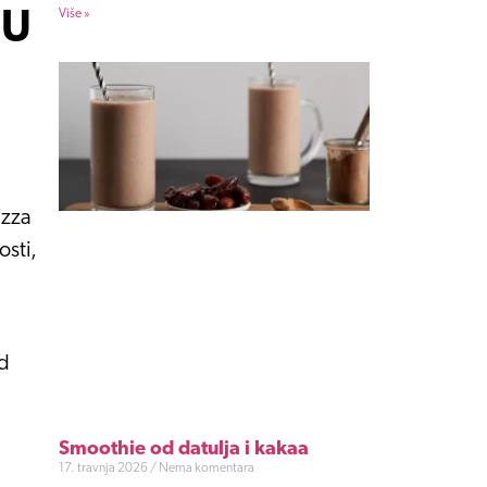
 U
Više »
izza
osti,
od
Smoothie od datulja i kakaa
17. travnja 2026
Nema komentara