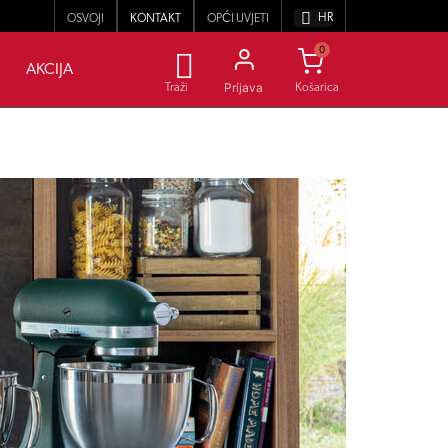
HR
OSVOJI
KONTAKT
OPĆI UVJETI
0
AKCIJA
Prijava
Traži