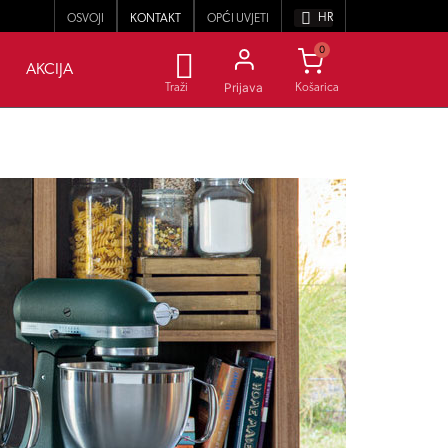
HR
OSVOJI
KONTAKT
OPĆI UVJETI
0
AKCIJA
Prijava
Traži