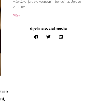
više uživanja u svakodnevnim trenucima. Upravo
zato, ovo
Više »
dijeli na social media
zine
ni,