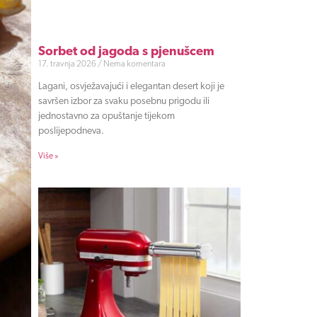
Sorbet od jagoda s pjenušcem
17. travnja 2026
Nema komentara
Lagani, osvježavajući i elegantan desert koji je
savršen izbor za svaku posebnu prigodu ili
jednostavno za opuštanje tijekom
poslijepodneva.
Više »