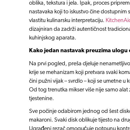
oblika, tekstura i jela. Ipak, proces pripre
nastavaka koji to iskustvo čine dostupnim sv
vlastitu kulinarsku interpretaciju.
KitchenAid
dizajniran da zadrži autentičnost tradicio
kuhinjskog aparata.
Kako jedan nastavak preuzima ulogu ci
Na prvi pogled, preša djeluje nenametljiv
krije se mehanizam koji pretvara svaki koma
čini pužni vijak – svrdlo – koji se umetne u
Od tog trenutka mikser više nije samo alat
tjestenine.
Sve počinje odabirom jednog od šest diskova:
makaroni. Svaki disk oblikuje tijesto na dru
Ugrađeni rezač omogućuje potpunu kontrol