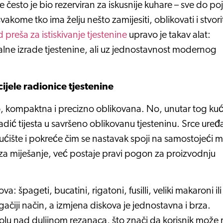
me često je bio rezerviran za iskusnije kuhare – sve do po
akome tko ima želju nešto zamijesiti, oblikovati i stvori
 preša za istiskivanje tjestenine
upravo je takav alat:
nalne izrade tjestenine, ali uz jednostavnost modernog
jele radionice tjestenine
o, kompaktna i precizno oblikovana. No, unutar tog kuć
dić tijesta u savršeno oblikovanu tjesteninu. Srce uređ
 kućište i pokreće čim se nastavak spoji na samostojeći m
 za miješanje, već postaje pravi pogon za proizvodnju
 špageti, bucatini, rigatoni, fusilli, veliki makaroni ili
gačiji način, a izmjena diskova je jednostavna i brza.
u nad duljinom rezanaca, što znači da korisnik može r