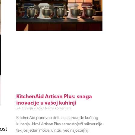
KitchenAid Artisan Plus: snaga
inovacije u vašoj kuhinji
24. travnja 2026
Nema komentara
KitchenAid ponovno definira standarde kućnog
kuhanja. Novi Artisan Plus samostojeći mikser nije
ost
tek još jedan model u nizu, već najozbiljniji