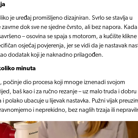
ja
ko je uređaj promišljeno dizajniran. Svrlo se stavlja u
e zavrne dok sve ne sjedne čvrsto, ali bez napora. Kada
savršeno – osovina se spaja s motorom, a kućište klikne
cifičan osjećaj povjerenja, jer se vidi da je nastavak na
 kao dodatak koji je naknadno prilagođen.
koliko minuta
n, počinje dio procesa koji mnoge iznenadi svojom
jed, baš kao i za ručno rezanje – uz malo truda i dobru
a i polako ubacuje u lijevak nastavka. Pužni vijak preuzi
 ravnomjerno i neprekidno, bez naglih trzaja ili nepravil