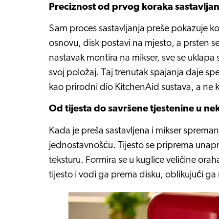
Preciznost od prvog koraka sastavljan
Sam proces sastavljanja preše pokazuje koli
osnovu, disk postavi na mjesto, a prsten s
nastavak montira na mikser, sve se uklapa 
svoj položaj. Taj trenutak spajanja daje spe
kao prirodni dio KitchenAid sustava, a ne
Od tijesta do savršene tjestenine u ne
Kada je preša sastavljena i mikser sprema
jednostavnošću. Tijesto se priprema unapri
teksturu. Formira se u kuglice veličine orah
tijesto i vodi ga prema disku, oblikujući ga