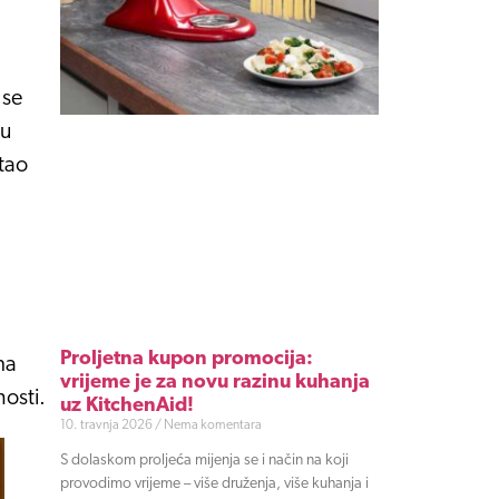
 se
 u
stao
Proljetna kupon promocija:
ma
vrijeme je za novu razinu kuhanja
nosti.
uz KitchenAid!
10. travnja 2026
Nema komentara
S dolaskom proljeća mijenja se i način na koji
provodimo vrijeme – više druženja, više kuhanja i