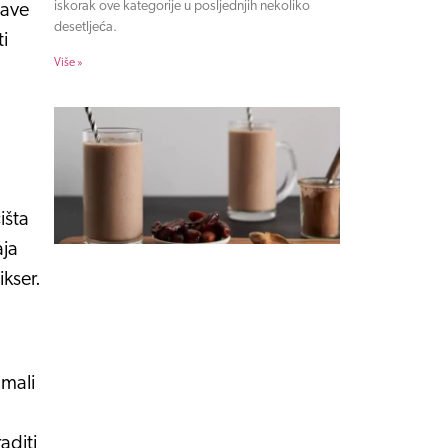
iskorak ove kategorije u posljednjih nekoliko
jave
desetljeća.
ti
Više »
išta
aja
ikser.
 mali
aditi