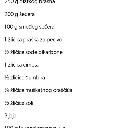
250 g glatkog brašna
200 g šećera
100 g smeđeg šećera
1 žličica praška za pecivo
½ žličice sode bikarbone
1 žličica cimeta
½ žličice đumbira
¼ žličice muškatnog oraščića
½ žličice soli
3 jaja