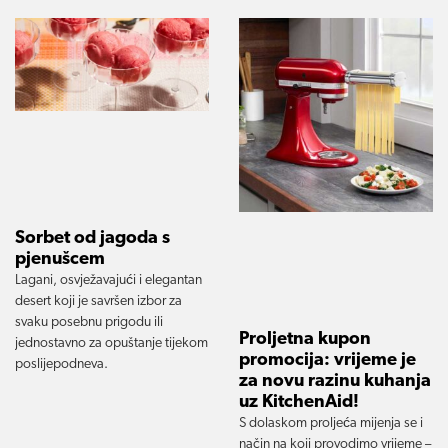
Sorbet od jagoda s
pjenušcem
Lagani, osvježavajući i elegantan
desert koji je savršen izbor za
svaku posebnu prigodu ili
Proljetna kupon
jednostavno za opuštanje tijekom
promocija: vrijeme je
poslijepodneva.
za novu razinu kuhanja
uz KitchenAid!
S dolaskom proljeća mijenja se i
način na koji provodimo vrijeme –