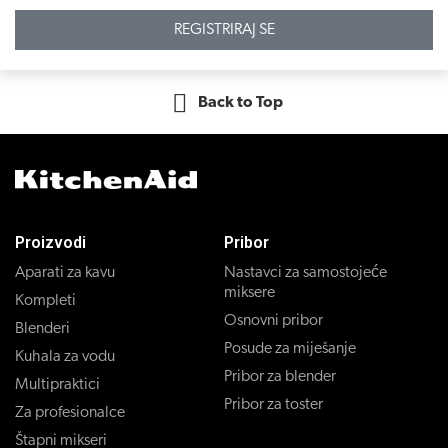
REGISTRIRAJ SE
Back to Top
Proizvodi
Pribor
Aparati za kavu
Nastavci za samostojeće
miksere
Kompleti
Osnovni pribor
Blenderi
Posude za miješanje
Kuhala za vodu
Pribor za blender
Multipraktici
Pribor za toster
Za profesionalce
Štapni mikseri