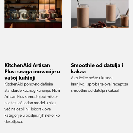
KitchenAid Artisan
Smoothie od datulja i
Plus: snaga inovacije u
kakaa
vašoj kuhinji
Ako želite nešto ukusno i
KitchenAid ponovno definira
hranjivo, isprobajte ovaj recept za
standarde kućnog kuhanja. Novi
smoothie od datulja i kakaa!
Artisan Plus samostojeći mikser
nije tek još jedan model u nizu,
već najozbiljniji iskorak ove
kategorije u posljednjih nekoliko
desetljeća.