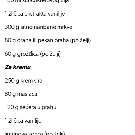
180 ml suncokretovog ulja
1 žličica ekstrakta vanilije
300 g sitno naribane mrkve
80 g oraha ili pekan oraha (po želji)
60 g grožđica (po želji)
Za kremu
250 g krem sira
80 g maslaca
120 g šećera u prahu
1 žličica vanilije
limunova korica (po želji)