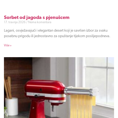
Sorbet od jagoda s pjenušcem
17. travnja 2026
Nema komentara
Lagani, osvježavajući i elegantan desert koji je savršen izbor za svaku
posebnu prigodu ili jednostavno za opuštanje tijekom poslijepodneva.
Više »