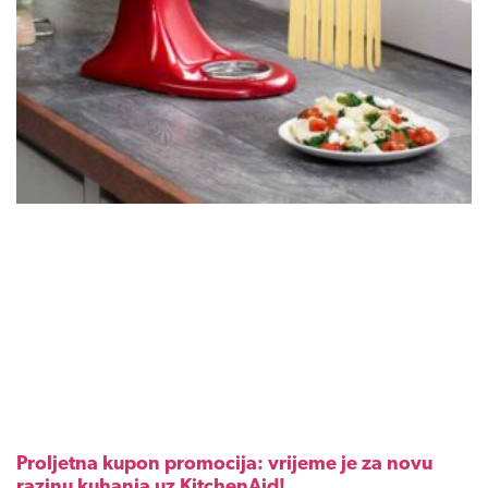
Proljetna kupon promocija: vrijeme je za novu
razinu kuhanja uz KitchenAid!