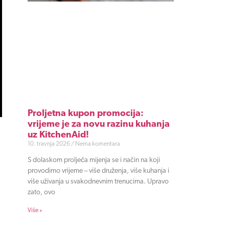
Proljetna kupon promocija:
vrijeme je za novu razinu kuhanja
uz KitchenAid!
10. travnja 2026
Nema komentara
S dolaskom proljeća mijenja se i način na koji
provodimo vrijeme – više druženja, više kuhanja i
više uživanja u svakodnevnim trenucima. Upravo
zato, ovo
Više »