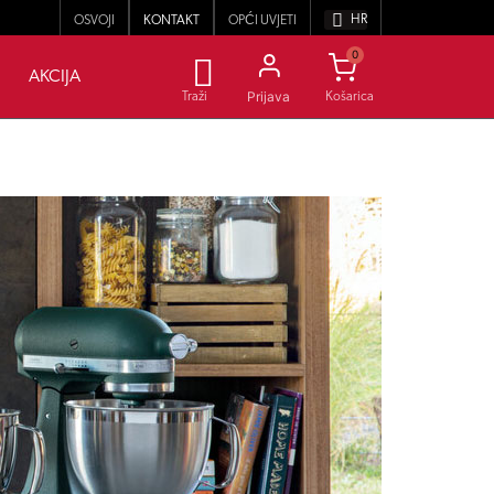
HR
OSVOJI
KONTAKT
OPĆI UVJETI
0
AKCIJA
Prijava
Traži