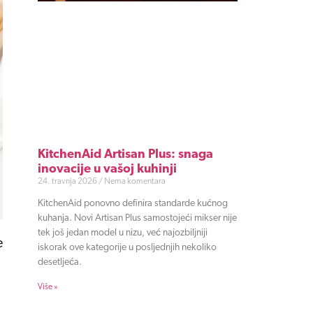
KitchenAid Artisan Plus: snaga
inovacije u vašoj kuhinji
24. travnja 2026
Nema komentara
KitchenAid ponovno definira standarde kućnog
kuhanja. Novi Artisan Plus samostojeći mikser nije
tek još jedan model u nizu, već najozbiljniji
e
iskorak ove kategorije u posljednjih nekoliko
desetljeća.
Više »