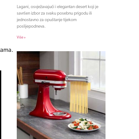
Lagani, osvježavajući i elegantan desert koji je
savršen izbor za svaku posebnu prigodu ili
jednostavno za opuštanje tijekom
poslijepodneva.
.
Više »
icama.