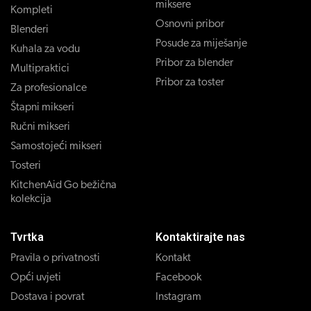
miksere
Kompleti
Osnovni pribor
Blenderi
Posude za miješanje
Kuhala za vodu
Pribor za blender
Multipraktici
Pribor za toster
Za profesionalce
Štapni mikseri
Ručni mikseri
Samostojeći mikseri
Tosteri
KitchenAid Go bežična
kolekcija
Tvrtka
Kontaktirajte nas
Pravila o privatnosti
Kontakt
Opći uvjeti
Facebook
Dostava i povrat
Instagram