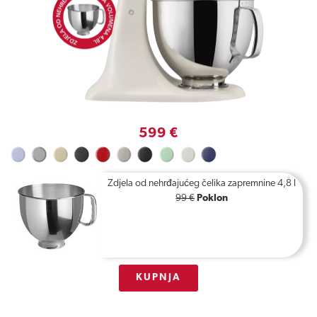
599 €
Zdjela od nehrđajućeg čelika zapremnine 4,8 l
99 €
Poklon
KUPNJA