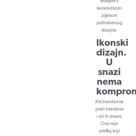
miksere s
keramičkom
zdjelom
jedinstvenog
dizajna.
Ikonski
dizajn.
U
snazi
nema
komprom
KitchenAid ne
prati trendove
– on ih stvara.
Ovo nije
uređaj koji