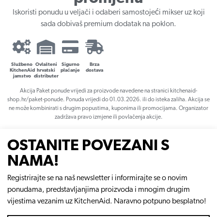
Iskoristi ponudu u veljači i odaberi samostojeći mikser uz koji
sada dobivaš premium dodatak na poklon.
Službeno
Ovlašteni
Sigurno
Brza
KitchenAid
hrvatski
plaćanje
dostava
jamstvo
distributer
Akcija Paket ponude vrijedi za proizvode navedene na stranici kitchenaid-
shop.hr/paket-ponude. Ponuda vrijedi do 01.03.2026. ili do isteka zaliha. Akcija se
ne može kombinirati s drugim popustima, kuponima ili promocijama. Organizator
zadržava pravo izmjene ili povlačenja akcije.
OSTANITE POVEZANI S
NAMA!
Registrirajte se na naš newsletter i informirajte se o novim
ponudama, predstavljanjima proizvoda i mnogim drugim
vijestima vezanim uz KitchenAid. Naravno potpuno besplatno!