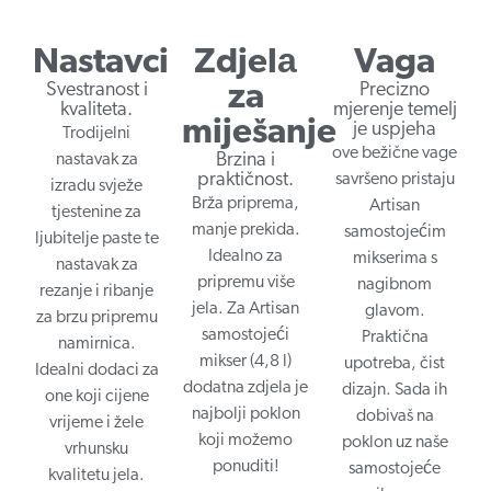
Nastavci
Zdjelа
Vaga
Svestranost i
Precizno
za
kvaliteta.
mjerenje temelj
miješanje
je uspjeha
Trodijelni
ove bežične vage
Brzina i
nastavak za
praktičnost.
savršeno pristaju
izradu svježe
Brža priprema,
Artisan
tjestenine za
manje prekida.
samostojećim
ljubitelje paste te
Idealno za
mikserima s
nastavak za
pripremu više
nagibnom
rezanje i ribanje
jela. Za Artisan
glavom.
za brzu pripremu
samostojeći
Praktična
namirnica.
mikser (4,8 l)
upotreba, čist
Idealni dodaci za
dodatna zdjela je
dizajn. Sada ih
one koji cijene
najbolji poklon
dobivaš na
vrijeme i žele
koji možemo
poklon uz naše
vrhunsku
ponuditi!
samostojeće
kvalitetu jela.