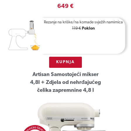
649 €
Rezanje na kriške/na komade svježih namirnica
119 €
Poklon
KUPNJA
Artisan Samostojeći mikser
4,8l + Zdjela od nehrđajućeg
čelika zapremnine 4,8 l