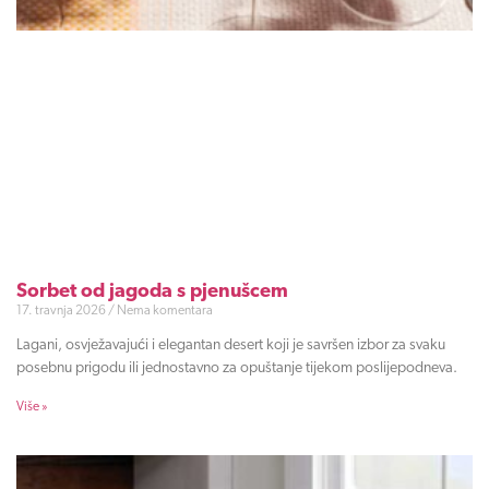
Sorbet od jagoda s pjenušcem
17. travnja 2026
Nema komentara
Lagani, osvježavajući i elegantan desert koji je savršen izbor za svaku
posebnu prigodu ili jednostavno za opuštanje tijekom poslijepodneva.
Više »