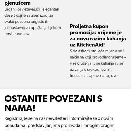
pjenušcem
Lagani, osvježavajući i elegantan
desert koji je savršen izbor za
svaku posebnu prigodu ili
Proljetna kupon
jednostavno za opuštanje tijekom
promocija: vrijeme je
poslijepodneva.
za novu razinu kuhanja
uz KitchenAid!
S dolaskom proljeća mijenja se i
način na koji provodimo vrijeme –
više druženja, više kuhanja i više
uživanja u svakodnevnim
trenucima. Upravo zato, ovo
OSTANITE POVEZANI S
NAMA!
Registrirajte se na naš newsletter i informirajte se o novim
ponudama, predstavljanjima proizvoda i mnogim drugim