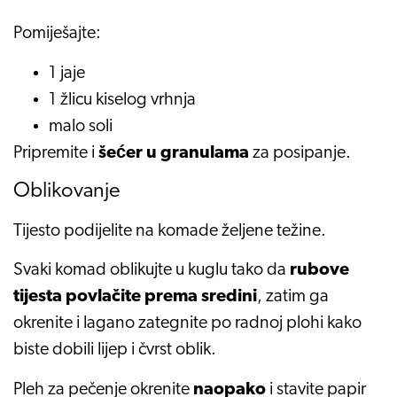
Pomiješajte:
1 jaje
1 žlicu kiselog vrhnja
malo soli
Pripremite i
šećer u granulama
za posipanje.
Oblikovanje
Tijesto podijelite na komade željene težine.
Svaki komad oblikujte u kuglu tako da
rubove
tijesta povlačite prema sredini
, zatim ga
okrenite i lagano zategnite po radnoj plohi kako
biste dobili lijep i čvrst oblik.
Pleh za pečenje okrenite
naopako
i stavite papir