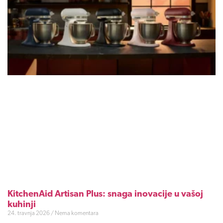
KitchenAid Artisan Plus: snaga inovacije u vašoj
kuhinji
24. travnja 2026
Nema komentara