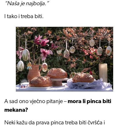
“Naša je najbolja.”
I tako i treba biti.
A sad ono vječno pitanje –
mora li pinca biti
mekana?
Neki kažu da prava pinca treba biti čvršća i