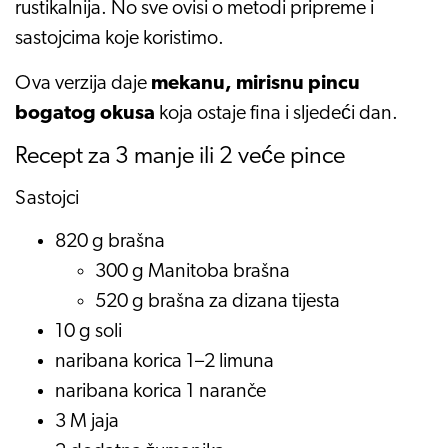
rustikalnija. No sve ovisi o metodi pripreme i
sastojcima koje koristimo.
Ova verzija daje
mekanu, mirisnu pincu
bogatog okusa
koja ostaje fina i sljedeći dan.
Recept za 3 manje ili 2 veće pince
Sastojci
820 g brašna
300 g Manitoba brašna
520 g brašna za dizana tijesta
10 g soli
naribana korica 1–2 limuna
naribana korica 1 naranče
3 M jaja