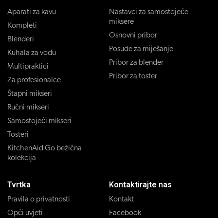
Aparati za kavu
Nastavci za samostojeće
miksere
Kompleti
Osnovni pribor
Blenderi
Posude za miješanje
Kuhala za vodu
Pribor za blender
Multipraktici
Pribor za toster
Za profesionalce
Štapni mikseri
Ručni mikseri
Samostojeći mikseri
Tosteri
KitchenAid Go bežična
kolekcija
Tvrtka
Kontaktirajte nas
Pravila o privatnosti
Kontakt
Opći uvjeti
Facebook