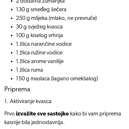
2 dodatna žumanjka
130 g smeđeg šećera
250 g mlijeka (mlako, ne prevruće)
30 g svježeg kvasca
100 g kiselog vrhnja
1 žlica narančine vodice
1 žlica ružine vodice
1 žlica arome vanilije
1 žlica ruma
150 g maslaca (lagano omekšalog)
Priprema
1. Aktiviranje kvasca
Prvo
izvažite sve sastojke
kako bi vam priprema
kasnije bila jednostavnija.