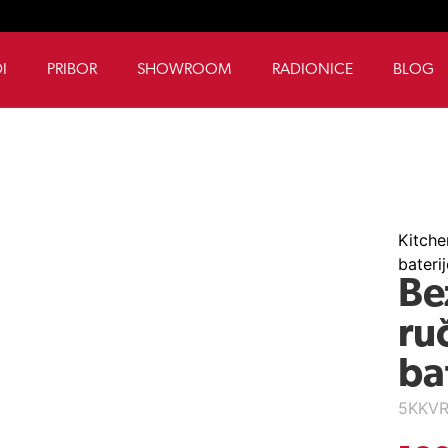
I
PRIBOR
SHOWROOM
RADIONICE
BLOG
Kitche
bateri
Be
ru
ba
5KKVR