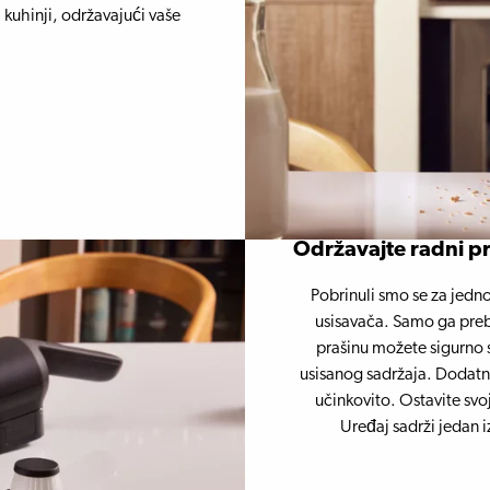
 kuhinji, održavajući vaše
Održavajte radni pr
Pobrinuli smo se za jed
usisavača. Samo ga pre
prašinu možete sigurno s
usisanog sadržaja. Dodatni
učinkovito. Ostavite svo
Uređaj sadrži jedan iz