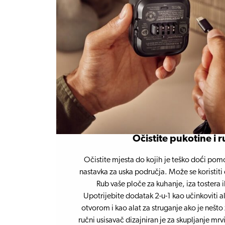
Očistite pukotine i 
Očistite mjesta do kojih je teško doći po
nastavka za uska područja. Može se koristiti
Rub vaše ploče za kuhanje, iza tostera il
Upotrijebite dodatak 2-u-1 kao učinkoviti al
otvorom i kao alat za struganje ako je nešto
ručni usisavač dizajniran je za skupljanje mrv