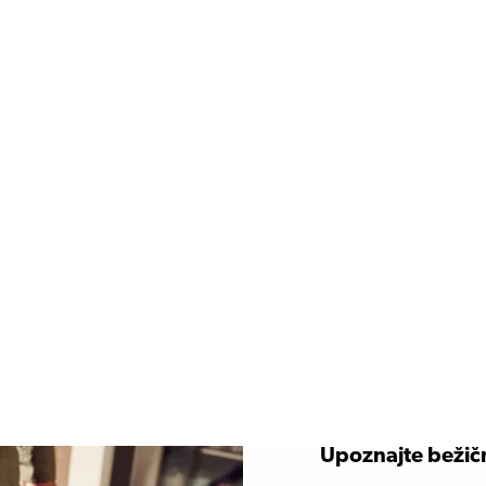
Upoznajte bežičn