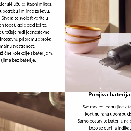
er uključuje: štapni mikser,
 upotrebu i mlinac za kavu.
Stvarajte svoje favorite u
n toga), gdje god želite.
e uređaje radi jednostavne
ednostavnu pripremu obroka,
malnu svestranost.
žične kolekcije s baterijom,
đajima bez baterije.
Punjiva baterij
Sve mrvice, pahuljice žita
kontinuiranu uporabu d
Samo postavite bateriju na ba
brzo se puni, a indika