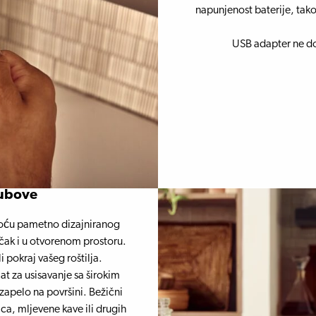
napunjenost baterije, tak
USB adapter ne dol
rubove
moću pametno dizajniranog
 čak i u otvorenom prostoru.
i pokraj vašeg roštilja.
at za usisavanje sa širokim
 zapelo na površini. Bežični
ica, mljevene kave ili drugih