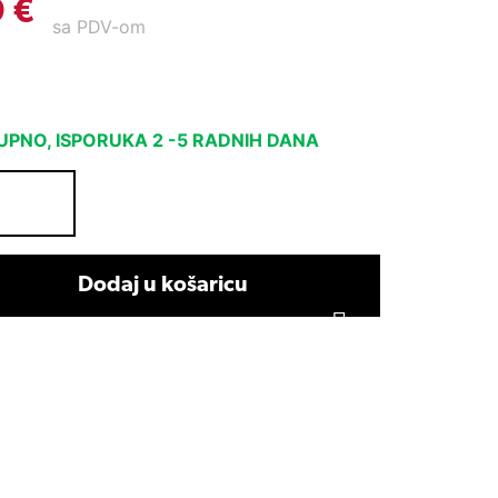
9
€
sa PDV-om
PNO, ISPORUKA 2 -5 RADNIH DANA
Dodaj u košaricu