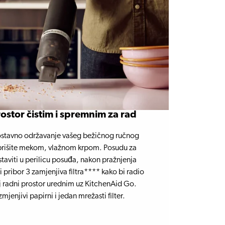
ostor čistim i spremnim za rad
nostavno održavanje vašeg bežičnog ručnog
brišite mekom, vlažnom krpom. Posudu za
taviti u perilicu posuđa, nakon pražnjenja
 pribor 3 zamjenjiva filtra**** kako bi radio
j radni prostor urednim uz KitchenAid Go.
mjenjivi papirni i jedan mrežasti filter.