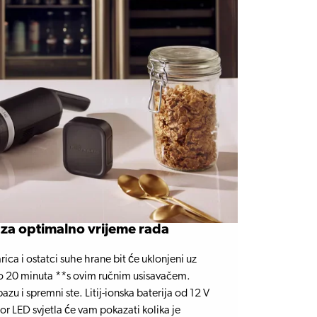
a za optimalno vrijeme rada
rica i ostatci suhe hrane bit će uklonjeni uz
o 20 minuta **s ovim ručnim usisavačem.
zu i spremni ste. Litij-ionska baterija od 12 V
tor LED svjetla će vam pokazati kolika je