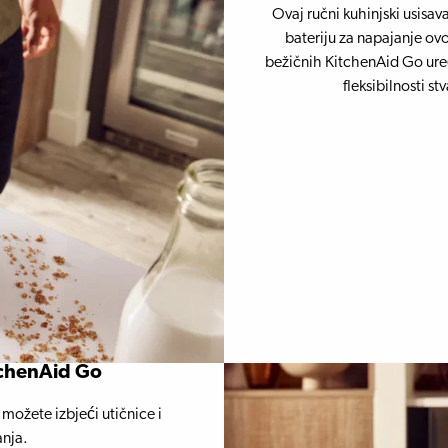
Ovaj ručni kuhinjski usisa
bateriju za napajanje ovo
bežičnih KitchenAid Go uređ
fleksibilnosti s
tchenAid Go
možete izbjeći utičnice i
anja.