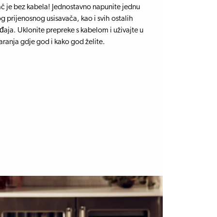
vač je bez kabela! Jednostavno napunite jednu
g prijenosnog usisavača, kao i svih ostalih
aja. Uklonite prepreke s kabelom i uživajte u
tvaranja gdje god i kako god želite.