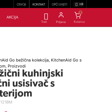
HR
OSVOJI
KONTAKT
OPĆI UVJETI
0
AKCIJA
Prijava
Traži
nAid Go bežična kolekcija
,
KitchenAid Go s
jom
,
Proizvodi
žični kuhinjski
čni usisivač s
terijom
121BM