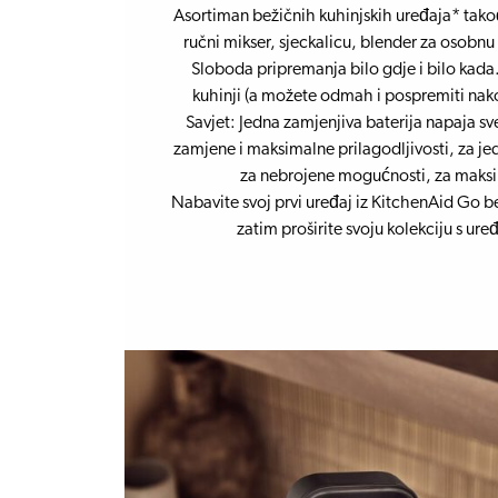
Asortiman bežičnih kuhinjskih uređaja* takođ
ručni mikser, sjeckalicu, blender za osobnu
Sloboda pripremanja bilo gdje i bilo kada. 
kuhinji (a možete odmah i pospremiti nako
Savjet: Jedna zamjenjiva baterija napaja sv
zamjene i maksimalne prilagodljivosti, za j
za nebrojene mogućnosti, za maksi
Nabavite svoj prvi uređaj iz KitchenAid Go be
zatim proširite svoju kolekciju s ure