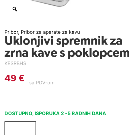
Pribor
,
Pribor za aparate za kavu
Uklonjivi spremnik za
zrna kave s poklopcem
KESRBHS
49
€
sa PDV-om
DOSTUPNO, ISPORUKA 2 -5 RADNIH DANA