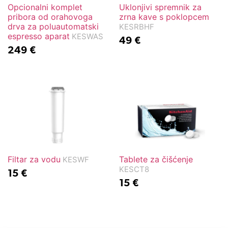
Opcionalni komplet
Uklonjivi spremnik za
pribora od orahovoga
zrna kave s poklopcem
drva za poluautomatski
KESRBHF
espresso aparat
KESWAS
49
€
249
€
Filtar za vodu
Tablete za čišćenje
KESWF
KESCT8
15
€
15
€