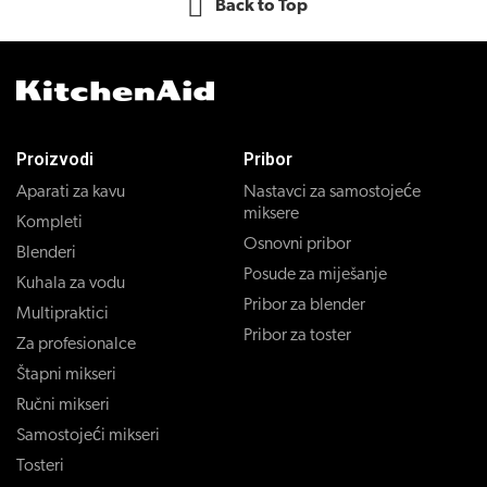
Back to Top
Proizvodi
Pribor
Aparati za kavu
Nastavci za samostojeće
miksere
Kompleti
Osnovni pribor
Blenderi
Posude za miješanje
Kuhala za vodu
Pribor za blender
Multipraktici
Pribor za toster
Za profesionalce
Štapni mikseri
Ručni mikseri
Samostojeći mikseri
Tosteri