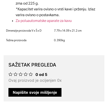
zrna od 225 g.
*Kapacitet varira ovisno o vrsti kave i prženju. Izlaz
varira ovisno o postavkama.
Za poluautomatske aparate za kavu
Dimenzije proizvoda V x Š x D
7.79 x 14.09 x 21.2 cm
Težina proizvoda
0.390kg
SAŽETAK PREGLEDA
0 od 5
Ocjenjeno
Ovaj proizvod je ocijenjen 0x
0
od
5
Napišite svoje mišljenje