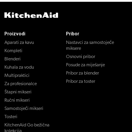
Proizvodi
Pribor
Aparati za kavu
Nastavci za samostojeće
miksere
Kompleti
Osnovni pribor
Blenderi
Posude za miješanje
Kuhala za vodu
Pribor za blender
Multipraktici
Pribor za toster
Za profesionalce
Štapni mikseri
Ručni mikseri
Samostojeći mikseri
Tosteri
KitchenAid Go bežična
kolekcija