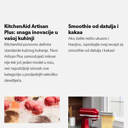
KitchenAid Artisan
Smoothie od datulja i
Plus: snaga inovacije u
kakaa
vašoj kuhinji
Ako želite nešto ukusno i
KitchenAid ponovno definira
hranjivo, isprobajte ovaj recept za
standarde kućnog kuhanja. Novi
smoothie od datulja i kakaa!
Artisan Plus samostojeći mikser
nije tek još jedan model u nizu,
već najozbiljniji iskorak ove
kategorije u posljednjih nekoliko
desetljeća.