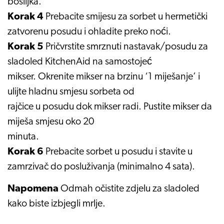
bosiljka.
Korak 4
Prebacite smijesu za sorbet u hermetički
zatvorenu posudu i ohladite preko noći.
Korak 5
Pričvrstite smrznuti nastavak/posudu za
sladoled KitchenAid na samostojeć
mikser. Okrenite mikser na brzinu ‘1 miješanje’ i
ulijte hladnu smjesu sorbeta od
rajčice u posudu dok mikser radi. Pustite mikser da
miješa smjesu oko 20
minuta.
Korak 6
Prebacite sorbet u posudu i stavite u
zamrzivač do posluživanja (minimalno 4 sata).
Napomena
Odmah očistite zdjelu za sladoled
kako biste izbjegli mrlje.