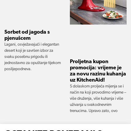
Sorbet od jagoda s
pjenušcem
Lagani, osvježavajući i elegantan
desert koji je savršen izbor za
svaku posebnu prigodu ili
Proljetna kupon
jednostavno za opuštanje tijekom
promocija: vrijeme je
poslijepodneva.
za novu razinu kuhanja
uz KitchenAid!
S dolaskom proljeća mijenja se i
način na koji provodimo vrijeme –
više druženja, više kuhanja i više
uživanja u svakodnevnim
trenucima. Upravo zato, ovo