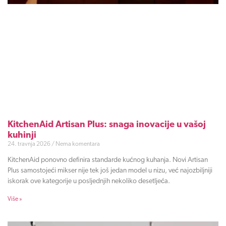
KitchenAid Artisan Plus: snaga inovacije u vašoj
kuhinji
24. travnja 2026
Nema komentara
KitchenAid ponovno definira standarde kućnog kuhanja. Novi Artisan
Plus samostojeći mikser nije tek još jedan model u nizu, već najozbiljniji
iskorak ove kategorije u posljednjih nekoliko desetljeća.
Više »