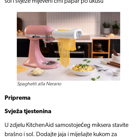
sol i svježe mljeveni crni papar po ukusu
Spaghetti alla Nerano
Priprema
Svježa tjestenina
U zdjelu KitchenAid samostojećeg miksera stavite
brašno i sol. Dodajte jaja i miješajte kukom za