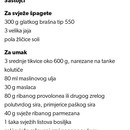
Sastojci
Za svježe špagete
300 g glatkog brašna tip 550
3 velika jaja
pola žličice soli
Za umak
3 srednje tikvice oko 600 g, narezane na tanke
kolutiće
80 ml maslinovog ulja
30 g maslaca
80 g ribanog provolonea ili drugog zrelog
polutvrdog sira, primjerice paškog sira
40 g svježe ribanog parmezana
1 šaka svježih listova bosiljka