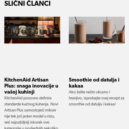
SLIČNI ČLANCI
KitchenAid Artisan
Smoothie od datulja i
Plus: snaga inovacije u
kakaa
vašoj kuhinji
Ako želite nešto ukusno i
KitchenAid ponovno definira
hranjivo, isprobajte ovaj recept za
standarde kućnog kuhanja. Novi
smoothie od datulja i kakaa!
Artisan Plus samostojeći mikser
nije tek još jedan model u nizu,
već najozbiljniji iskorak ove
kategorije u posljednjih nekoliko