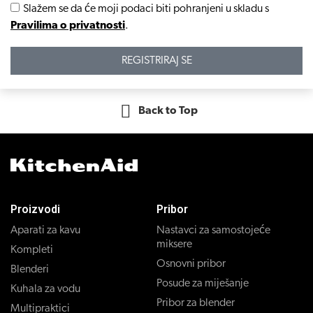
Slažem se da će moji podaci biti pohranjeni u skladu s
Pravilima o privatnosti
.
REGISTRIRAJ SE
Back to Top
Proizvodi
Pribor
Aparati za kavu
Nastavci za samostojeće
miksere
Kompleti
Osnovni pribor
Blenderi
Posude za miješanje
Kuhala za vodu
Pribor za blender
Multipraktici