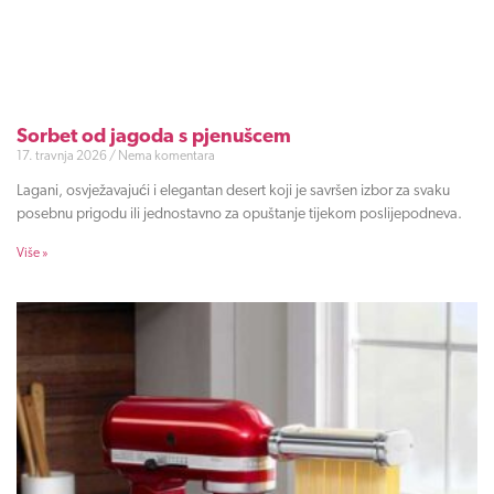
Sorbet od jagoda s pjenušcem
17. travnja 2026
Nema komentara
Lagani, osvježavajući i elegantan desert koji je savršen izbor za svaku
posebnu prigodu ili jednostavno za opuštanje tijekom poslijepodneva.
Više »