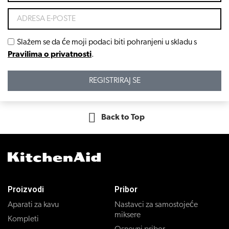
Slažem se da će moji podaci biti pohranjeni u skladu s
Pravilima o privatnosti
.
REGISTRIRAJ SE
Back to Top
Proizvodi
Pribor
Aparati za kavu
Nastavci za samostojeće
miksere
Kompleti