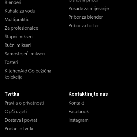
Osnovni pribor
Blenderi
Posude za miješanje
Kuhala za vodu
Pribor za blender
Multipraktici
Pribor za toster
Za profesionalce
Štapni mikseri
Ručni mikseri
Samostojeći mikseri
Tosteri
KitchenAid Go bežična
kolekcija
Tvrtka
Kontaktirajte nas
Pravila o privatnosti
Kontakt
Opći uvjeti
Facebook
Dostava i povrat
Instagram
Podaci o tvrtki