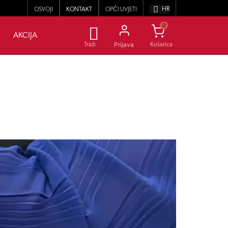
HR
OSVOJI
KONTAKT
OPĆI UVJETI
0
AKCIJA
Prijava
Traži