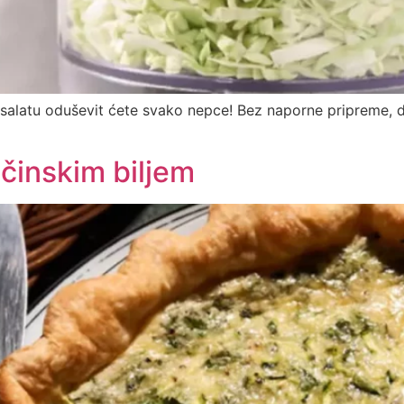
salatu oduševit ćete svako nepce! Bez naporne pripreme, 
ačinskim biljem