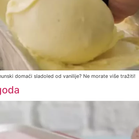
rhunski domaći sladoled od vanilije? Ne morate više tražiti!
goda