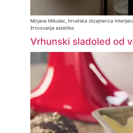
Mirjana Mikulec, hrvatska dizajnerica interijer
žrtvovanja estetike.
Vrhunski sladoled od va