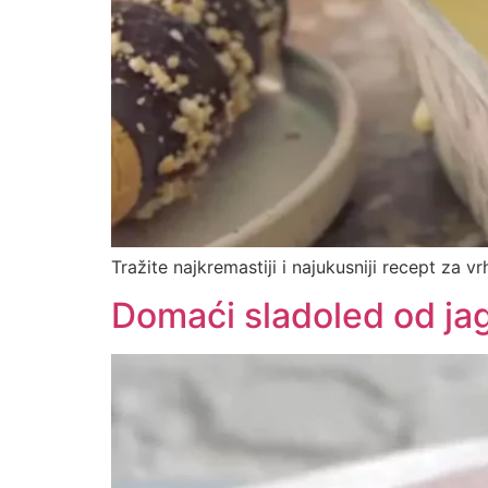
Tražite najkremastiji i najukusniji recept za v
Domaći sladoled od ja