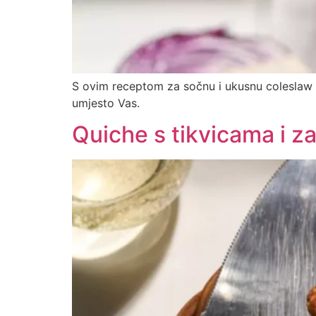
S ovim receptom za sočnu i ukusnu coleslaw 
umjesto Vas.
Quiche s tikvicama i z