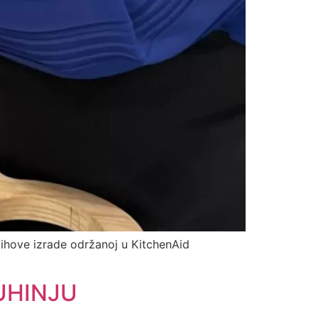
njihove izrade održanoj u KitchenAid
UHINJU